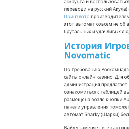
аккаунта и воспользоваться
переводи на русский Акула)
Поинтлото
производителем,
этот автомат совсем не об а
брутальных и удачливых люд
История Игро
Novomatic
По требованию Роскомнадз
сайты онлайн казино. Для о
администрация предлагает 
ознакомиться с таблицей вы
размещена возле кнопки Aut
панели управления поможет
автомат Sharky (Шарки) бес
Вайлд заменяет все картин