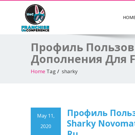
HOM
Профиль Пользова
Дополнения Для F
Home
Tag
sharky
Профиль Польз
May 11,
Sharky Novomat
2020
Ru