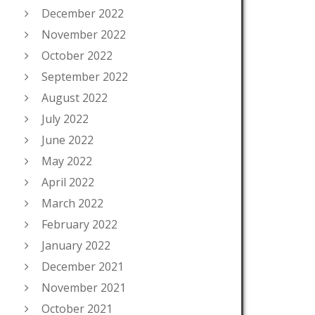
December 2022
November 2022
October 2022
September 2022
August 2022
July 2022
June 2022
May 2022
April 2022
March 2022
February 2022
January 2022
December 2021
November 2021
October 2021