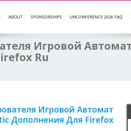
E
ABOUT
SPONSORSHIPS
UNCONFERENCE 2026 FAQ
теля Игровой Автомат
irefox Ru
ователя Игровой Автомат
ic Дополнения Для Firefox