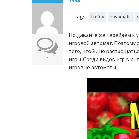
Tags :
firefox
novomatic
Но давайте же перейдем к у
игровой автомат. Поэтому с
того, чтобы не распрощатьс
-
игры. Среди видов игр в и
игровые автоматы.