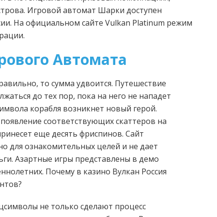
острова. Игровой автомат Шарки доступен
сии. На официальном сайте Vulkan Platinum режим
трации.
рового Автомата
равильно, то сумма удвоится. Путешествие
лжаться до тех пор, пока на него не нападет
символа корабля возникнет новый герой.
появление соответствующих скаттеров на
принесет еще десять фриспинов. Сайт
о для ознакомительных целей и не дает
ьги. Азартные игры представлены в демо
ннолетних. Почему в казино Вулкан Россия
ентов?
цсимволы не только сделают процесс