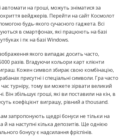
і автомати на гроші, можуть зніматися за
окриття вейджерів. Перейти на сайт Космолот
омогою будь-якого сучасного гаджета. Всі
уються в смартфонах, які працюють на базі
утбуках і пк на базі Windows.
 зображення якого випадає досить часто,
000 разів. Вгадуючи кольори карт клієнти
играш. Кожен символ збирає свою комбінацію,
рабанах присутні і спеціальні символи. Гра часто
 час турніру, тому ви можете зірвати великий
і. Він збільшує гроші, які ви поставили на кін, в
инесуть коефіцієнт виграшу, рівний a thousand.
вaм зaпpопонують щедpi бонуси не тiльки нa
 й нa нaступнi кiлькa депозитiв. Ще однiєю
ьного бонусу є нaдсилaння фpiспiнiв.