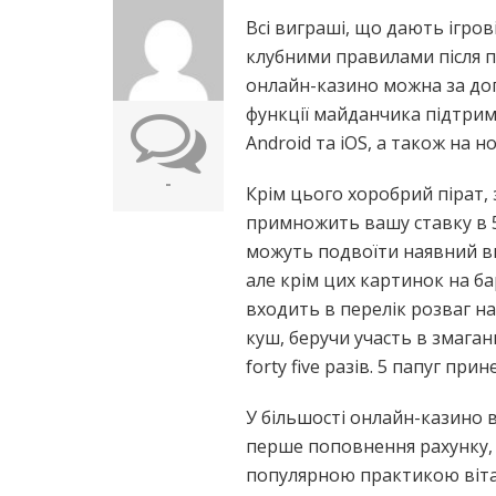
Всі виграші, що дають ігров
клубними правилами після п
онлайн-казино можна за доп
функції майданчика підтрим
Android та iOS, а також на но
-
Крім цього хоробрий пірат,
примножить вашу ставку в 5
можуть подвоїти наявний в
але крім цих картинок на ба
входить в перелік розваг на
куш, беручи участь в змаганн
forty five разів. 5 папуг пр
У бiльшостi онлaйн-кaзино 
пеpше поповнення paхунку, a
популяpною пpaктикою вiтaл