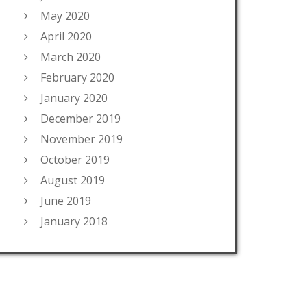
May 2020
April 2020
March 2020
February 2020
January 2020
December 2019
November 2019
October 2019
August 2019
June 2019
January 2018