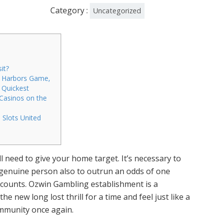
Category :
Uncategorized
it?
e Harbors Game,
 Quickest
Casinos on the
l Slots United
ll need to give your home target. It’s necessary to
a genuine person also to outrun an odds of one
ccounts. Ozwin Gambling establishment is a
he new long lost thrill for a time and feel just like a
ommunity once again.