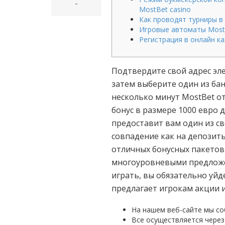
-
MostBet casino
Как проводят турниры в
Игровые автоматы Most
Регистрация в онлайн к
Подтвердите свой адрес эл
затем выберите один из бан
несколько минут MostBet 
бонус в размере 1000 евро 
предоставит вам один из св
совпадение как на депозиты,
отличных бонусных пакетов
многоуровневыми предложе
играть, вы обязательно уйд
предлагает игрокам акции и
На нашем веб-сайте мы со
Все осуществляется чере