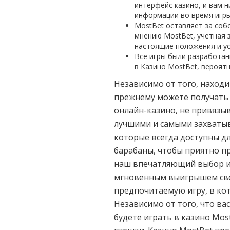
интерфейс казино, и вам 
информации во время игры
MostBet оставляет за собо
мнению MostBet, учетная 
настоящие положения и ус
Все игры были разработаны
в Казино MostBet, вероятн
Независимо от того, находит
прежнему можете получать
онлайн-казино, не привязыв
лучшими и самыми захваты
которые всегда доступны дл
барабаны, чтобы приятно пр
наш впечатляющий выбор иг
мгновенным выигрышем сво
предпочитаемую игру, в кот
Независимо от того, что ва
будете играть в казино Mos