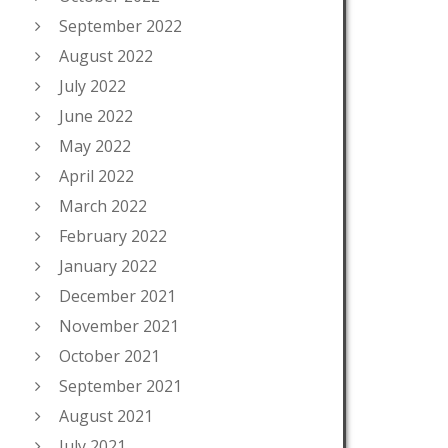
September 2022
August 2022
July 2022
June 2022
May 2022
April 2022
March 2022
February 2022
January 2022
December 2021
November 2021
October 2021
September 2021
August 2021
July 2021