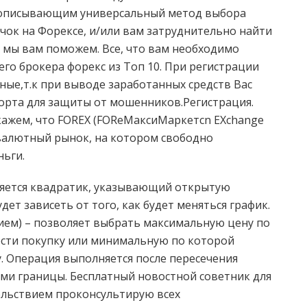
 описывающим универсальный метод выбора
ичок на Форексе, и/или вам затруднительно найти
о мы вам поможем. Все, что вам необходимо
его брокера форекс из Топ 10. При регистрации
ные,т.к при выводе заработанных средств Вас
порта для защиты от мошенников.Регистрация.
 скажем, что FOREX (FOReМаксиМаркетсn EХchange
валютный рынок, на котором свободно
ньги.
ляется квадратик, указывающий открытую
дет зависеть от того, как будет меняться график.
нием) – позволяет выбрать максимальную цену по
сти покупку или минимальную по которой
. Операция выполняется после пересечения
ми границы. Бесплатный новостной советник для
вольствием проконсультирую всех