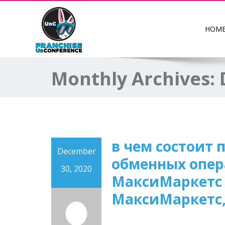
HOM
Monthly Archives:
в чем состоит 
December
обменных опера
30, 2020
МаксиМаркетс n
МаксиМаркетс, 