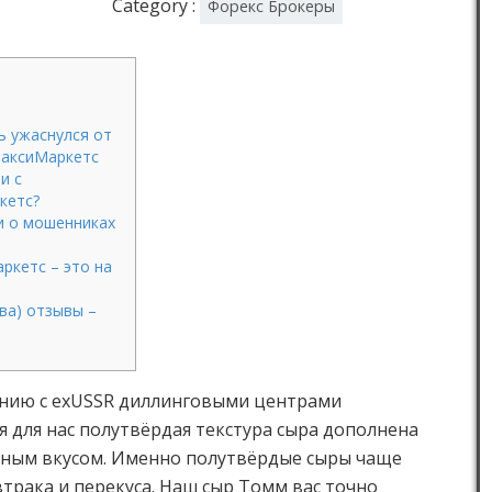
Category :
Форекс Брокеры
ь ужаснулся от
МаксиМаркетс
и с
кетс?
и о мошенниках
ркетс – это на
ва) отзывы –
ению с exUSSR диллинговыми центрами
 для нас полутвёрдая текстура сыра дополнена
ным вкусом. Именно полутвёрдые сыры чаще
втрака и перекуса. Наш сыр Томм вас точно