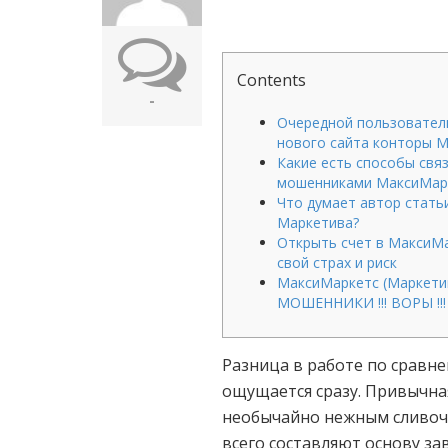
Contents
-
Очередной пользовател
нового сайта конторы 
Какие есть способы связ
мошенниками МаксиМар
Что думает автор стать
Маркетива?
Открыть счет в МаксиМа
свой страх и риск
МаксиМаркетс (Маркети
МОШЕННИКИ !!! ВОРЫ !!!
Разница в работе по сравн
ощущается сразу. Привычная
необычайно нежным сливоч
всего составляют основу за