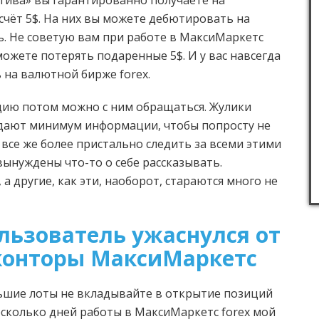
ива» вы гарантированно получаете на
чёт 5$. На них вы можете дебютировать на
ь. Не советую вам при работе в МаксиМаркетс
 можете потерять подаренные 5$. И у вас навсегда
 на валютной бирже forex.
цию потом можно с ним обращаться. Жулики
дают минимум информации, чтобы попросту не
 все же более пристально следить за всеми этими
ынуждены что-то о себе рассказывать.
а другие, как эти, наоборот, стараются много не
льзователь ужаснулся от
 конторы МаксиМаркетс
ьшие лоты не вкладывайте в открытие позиций
 несколько дней работы в МаксиМаркетс forex мой