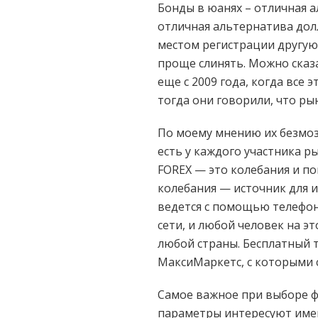
Бонды в юанях – отличная 
отличная альтернатива дол
местом регистрации другую
проще слинять. Можно сказ
еще с 2009 года, когда все
тогда они говорили, что рын
По моему мнению их безмозг
есть у каждого участника р
FOREX — это колебания и по
колебания — источник для и
ведется с помощью телефо
сети, и любой человек на э
любой страны. Бесплатный т
МаксиМаркетс, с которыми 
Самое важное при выборе ф
параметры интересуют имен