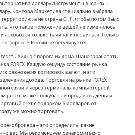
альтернатива долларуИнструменты в юанях –
лару. Контора Маркетива специально выбрала
 территорию, а не страны СНГ, чтобы потом было
ать, что такое положение вещей не изменилось
 эти лоховозки только начинали плодиться. Только
ок форекс в России не регулируется.
лость видна с порога их дома. Шанс заработать
ынка FOREX. Каждую секунду состояние рынка
иск равновесия котировок валют, и эти
звлечения дохода. Торговля на рынке FOREX
нной связи и через терминалы компьютерной
том рынке может покупать и продавать деньги
орговый счёт с подарком 5 долларов от
сразу же можно торговать.
орекс брокера – это определить, какие
но вас. Мы рекомендуем ознакомиться с