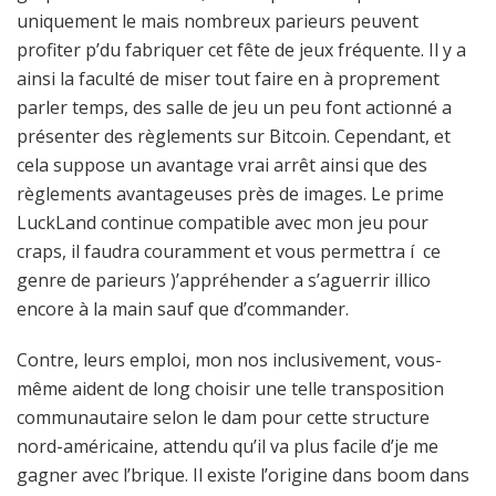
uniquement le mais nombreux parieurs peuvent
profiter p’du fabriquer cet fête de jeux fréquente. Il y a
ainsi la faculté de miser tout faire en à proprement
parler temps, des salle de jeu un peu font actionné a
présenter des règlements sur Bitcoin. Cependant, et
cela suppose un avantage vrai arrêt ainsi que des
règlements avantageuses près de images. Le prime
LuckLand continue compatible avec mon jeu pour
craps, il faudra couramment et vous permettra í ce
genre de parieurs )’appréhender a s’aguerrir illico
encore à la main sauf que d’commander.
Contre, leurs emploi, mon nos inclusivement, vous-
même aident de long choisir une telle transposition
communautaire selon le dam pour cette structure
nord-américaine, attendu qu’il va plus facile d’je me
gagner avec l’brique. Il existe l’origine dans boom dans