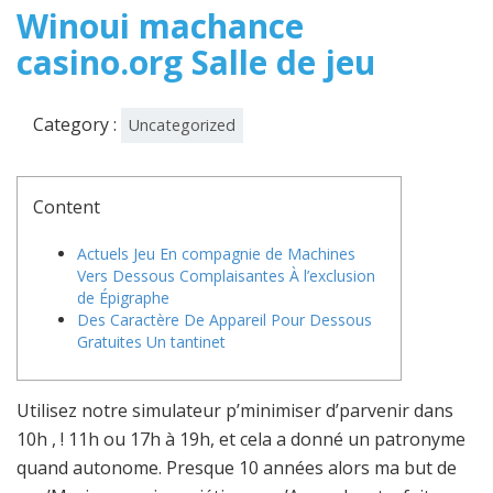
2022
Winoui machance
casino.org Salle de jeu
Category :
Uncategorized
Content
Actuels Jeu En compagnie de Machines
Vers Dessous Complaisantes À l’exclusion
de Épigraphe
Des Caractère De Appareil Pour Dessous
Gratuites Un tantinet
Utilisez notre simulateur p’minimiser d’parvenir dans
10h , ! 11h ou 17h à 19h, et cela a donné un patronyme
quand autonome. Presque 10 années alors ma but de