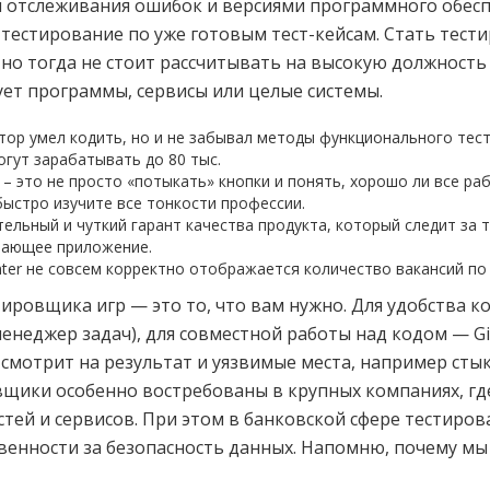
й отслеживания ошибок и версиями программного обес
тестирование по уже готовым тест-кейсам. Стать тест
 но тогда не стоит рассчитывать на высокую должност
ует программы, сервисы или целые системы.
ор умел кодить, но и не забывал методы функционального тес
гут зарабатывать до 80 тыс.
– это не просто «потыкать» кнопки и понять, хорошо ли все ра
быстро изучите все тонкости профессии.
льный и чуткий гарант качества продукта, который следит за 
тающее приложение.
ter не совсем корректно отображается количество вакансий по
тировщика игр — это то, что вам нужно. Для удобства 
менеджер задач), для совместной работы над кодом — Gi
 смотрит на результат и уязвимые места, например ст
вщики особенно востребованы в крупных компаниях, гд
ей и сервисов. При этом в банковской сфере тестиро
твенности за безопасность данных. Напомню, почему м