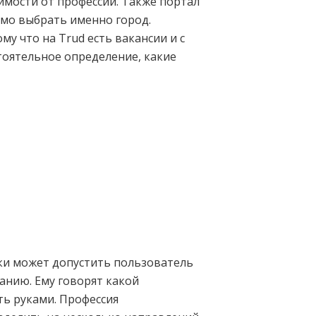
имости от профессии. Также портал
имо выбрать именно город.
му что на Trud есть вакансии и с
тоятельное определение, какие
ки может допустить пользователь
анию. Ему говорят какой
ть руками. Профессия