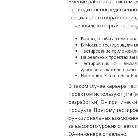
Умение работать с системо
проводит непосредственно 
специального образования,
— человек, который тестир
Важно, чтобы автоматизат
В Москве тестировщики мо
Тестирование приложений 
На реальных проектах вы 
Тестировщик ПО — внимате
удобное и слаженно рабо
Напомним, что на HeadHun
В таком случае карьера тес
проектом используют Jira (
разработки). Он критически
продукта. Поэтому тестиро
функциональных возможност
за высокого уровня ответс
QA-инженера отдельно.