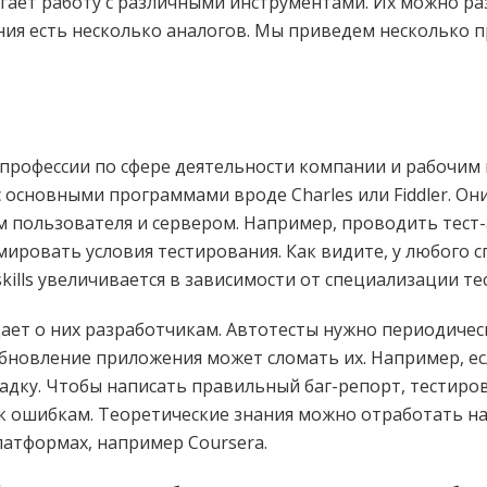
ает работу с различными инструментами. Их можно ра
ния есть несколько аналогов. Мы приведем несколько п
профессии по сфере деятельности компании и рабочим 
с основными программами вроде Charles или Fiddler. О
пользователя и сервером. Например, проводить тест-
ировать условия тестирования. Как видите, у любого с
skills увеличивается в зависимости от специализации т
ает о них разработчикам. Автотесты нужно периодиче
бновление приложения может сломать их. Например, есл
ладку. Чтобы написать правильный баг-репорт, тестир
к ошибкам. Теоретические знания можно отработать на 
атформах, например Coursera.