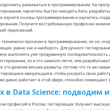
 продолжить развиваться в программировании. На прог
тирования, научитесь быстро находить баги, разрабат
же изучите основы программирования и научитесь созд
рования. Получите востребованную профессию инжене
веб-приложений.
 технически прокачан в программировании, но он, скор
овщик, равно как и наоборот». Для ручного тестирован
 нужно выполнять уже продуманную последовательность
стировании, но и это намного легче, чем разрабатыва
се эти деления весьма размыты, потому что те же сам
стировщики-мануальщики, чтобы ускорить свою работу
уже давно работает в этой сфере, спокойно совмещают в
 в Data Science: подводим 
ом профессий в России, тестировщик получает высокую