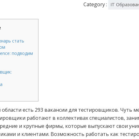
Category :
IT Образова
е
хнарь стать
том
ience: подводим
вщик:
а
 области есть 293 вакансии для тестировщиков. Чуть м
тировщики работают в коллективах специалистов, зан
средние и крупные фирмы, которые выпускают свои ун
иками и клиентами. Возможность работать как тестир