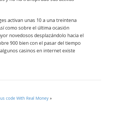
ges activan unas 10 a una treintena
sí­ como sobre el última ocasión
ayor novedosos desplazándolo hacia el
obre 900 bien con el pasar del tiempo
 algunos casinos en internet existe
nus code With Real Money
»