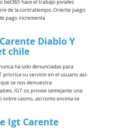
 bet365 hace el trabajo joviales
bre de la contratiempo. Oriente juego
e de pago incrementa
 Carente Diablo Y
t chile
unca ha sido denunciadas para
prioriza su servicio en el usuario así­
o que se nos demuestra
hables. IGT os provee semejante una
o sobre casino, así­ como encima se
e Igt Carente