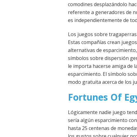
comodines desplazándolo hacia
referente a generadores de nú
es independientemente de todo
Los juegos sobre tragaperras 
Estas compañías crean juegos
alternativas de esparcimiento
símbolos sobre dispersión ge
le importa hacerse amiga de l
esparcimiento. El símbolo sobre
modo gratuita acerca de los j
Fortunes Of Eg
Lógicamente nadie juego tendr
serí­a algún esparcimiento co
hasta 25 centenas de monedas.
los gustos sobre cualquier pr