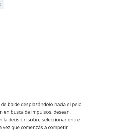
d
de balde desplazándolo hacia el pelo
án en busca de impulsos, desean,
 la decisión sobre seleccionar entre
 vez que comenzás a competir