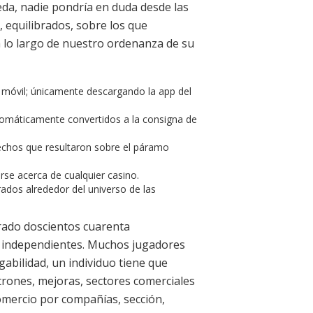
da, nadie pondrí­a en duda desde las
s, equilibrados, sobre los que
a lo largo de nuestro ordenanza de su
vo móvil; únicamente descargando la app del
tomáticamente convertidos a la consigna de
echos que resultaron sobre el páramo
rse acerca de cualquier casino.
rados alrededor del universo de las
irado doscientos cuarenta
 o independientes. Muchos jugadores
gabilidad, un individuo tiene que
trones, mejoras, sectores comerciales
comercio por compañías, sección,