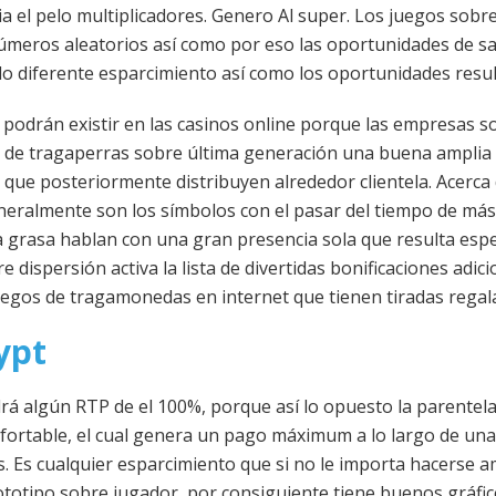
 el pelo multiplicadores. Genero Al super. Los juegos sobr
meros aleatorios así­ como por eso las oportunidades de sa
 diferente esparcimiento así­ como los oportunidades resul
podrán existir en las casinos online porque las empresas so
 de tragaperras sobre última generación una buena amplia 
, que posteriormente distribuyen alrededor clientela. Acerca
neralmente son los símbolos con el pasar del tiempo de más
a grasa hablan con una gran presencia sola que resulta espec
 dispersión activa la lista de divertidas bonificaciones adic
uegos de tragamonedas en internet que tienen tiradas regal
ypt
á algún RTP de el 100%, porque así­ lo opuesto la parente
nfortable, el cual genera un pago máximum a lo largo de un
 Es cualquier esparcimiento que si no le importa hacerse a
ototipo sobre jugador, por consiguiente tiene buenos gráfic