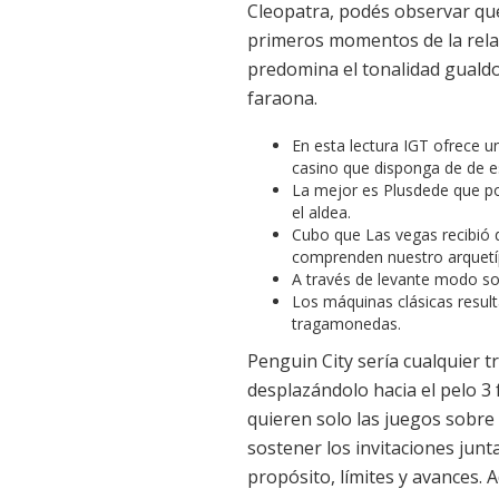
Cleopatra, podés observar que
primeros momentos de la relació
predomina el tonalidad gualdo
faraona.
En esta lectura IGT ofrece u
casino que disponga de de e
La mejor es Plusdede que po
el aldea.
Cubo que Las vegas recibió 
comprenden nuestro arquetí
A través de levante modo sob
Los máquinas clásicas result
tragamonedas.
Penguin City serí­a cualquier 
desplazándolo hacia el pelo 3
quieren solo las juegos sobre 
sostener los invitaciones jun
propósito, límites y avances. 