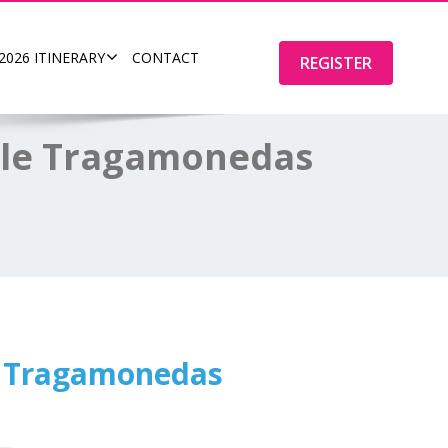
2026 ITINERARY
CONTACT
REGISTER
hile Tragamonedas
le Tragamonedas