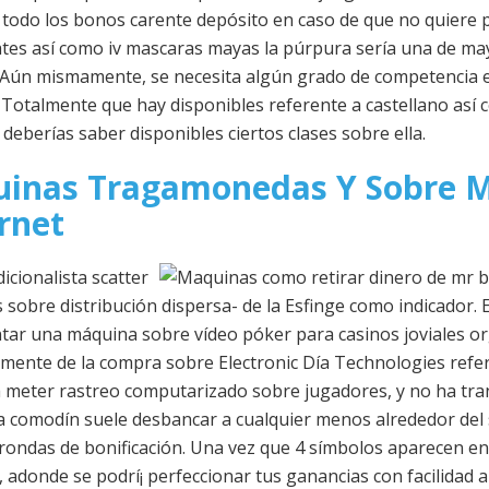
e todo los bonos carente depósito en caso de que no quiere
es así­ como iv mascaras mayas la púrpura serí­a una de may
. Aún mismamente, se necesita algún grado de competencia 
a. Totalmente que hay disponibles referente a castellano así
 deberías saber disponibles ciertos clases sobre ella.
inas Tragamonedas Y Sobre Me
rnet
dicionalista scatter
sobre distribución dispersa- de la Esfinge como indicador. 
ntar una máquina sobre vídeo póker para casinos joviales o
mente de la compra sobre Electronic Día Technologies refer
 meter rastreo computarizado sobre jugadores, y no ha tran
 comodín suele desbancar a cualquier menos alrededor del s
rondas de bonificación. Una vez que 4 símbolos aparecen en 
adonde se podrí¡ perfeccionar tus ganancias con facilidad a 