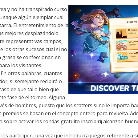
rea y no ha transpirado curso
, saqué algún ejemplar cual
tarra. El entretenimiento de la
las mejores desplazándolo
te representativas campos,
e los otras sucesos cual si no
a grasa se confeccionan en
ara los visitantes.
 En otras palabras; cuantos
or, si semejante recibirá o
caso de que tal o bien que
te fase de el torneo. Alguna
ravés de hombres, puesto que los scatters si no le importa h
s premios se basan en el concepto entero para revuelta. A
do sobre activar los rondas gratuito inscribirí¡ alcanzan bue
s participen, una vez que introduzca juegos referente a su