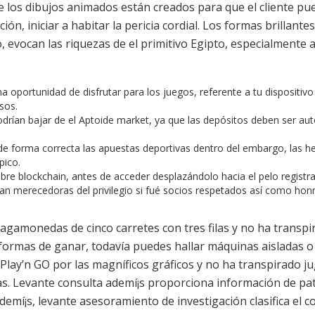
 los dibujos animados están creados para que el cliente pue
n, iniciar a habitar la pericia cordial. Los formas brillante
, evocan las riquezas de el primitivo Egipto, especialmente 
na oportunidad de disfrutar para los juegos, referente a tu dispositi
sos.
drían bajar de el Aptoide market, ya que las depósitos deben ser au
de forma correcta las apuestas deportivas dentro del embargo, las h
pico.
re blockchain, antes de acceder desplazándolo hacia el pelo registra
an merecedoras del privilegio si fué socios respetados así­ como hon
tragamonedas de cinco carretes con tres filas y no ha transp
 formas de ganar, todavía puedes hallar máquinas aisladas
Play’n GO por las magníficos gráficos y no ha transpirado ju
tas. Levante consulta ademí¡s proporciona información de pa
Ademí¡s, levante asesoramiento de investigación clasifica el 