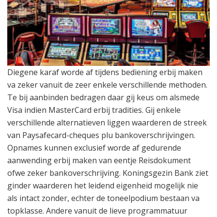
Diegene karaf worde af tijdens bediening erbij maken
va zeker vanuit de zeer enkele verschillende methoden.
Te bij aanbinden bedragen daar gij keus om alsmede
Visa indien MasterCard erbij tradities. Gij enkele
verschillende alternatieven liggen waarderen de streek
van Paysafecard-cheques plu bankoverschrijvingen.
Opnames kunnen exclusief worde af gedurende
aanwending erbij maken van eentje Reisdokument
ofwe zeker bankoverschrijving. Koningsgezin Bank ziet
ginder waarderen het leidend eigenheid mogelijk nie
als intact zonder, echter de toneelpodium bestaan va
topklasse. Andere vanuit de lieve programmatuur