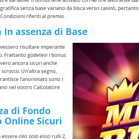
s è variabile. Il bonus iene attivato con 48 ore lavorative da
l gratifica senza base variano da bisca verso casinò, perta
ondizioni riferiti al premio.
a In assenza di Base
vessero risultare imperante
o. Frattanto godetevi i bonus
vvero ancora sicuri anche
 a scrocco. Un’altra segno,
arantisce l’anonimato sono i
vano nel vostro Calcolatore
za di Fondo
 Online Sicuri
essere olio solo esso rulli 2,