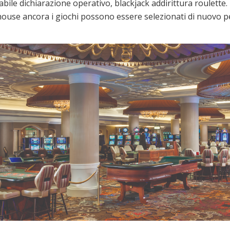
ile dichiarazione operativo, blackjack addirittura roulette
use ancora i giochi possono essere selezionati di nuovo pe