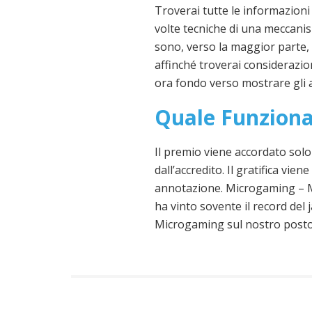
Troverai tutte le informazioni 
volte tecniche di una meccanism
sono, verso la maggior parte, s
affinché troverai considerazion
ora fondo verso mostrare gli 
Quale Funziona 
Il premio viene accordato solo
dall’accredito. Il gratifica vie
annotazione. Microgaming – M
ha vinto sovente il record del 
Microgaming sul nostro posto.