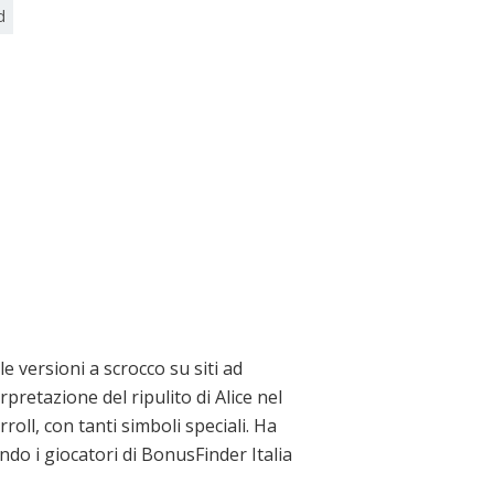
d
 versioni a scrocco su siti ad
retazione del ripulito di Alice nel
roll, con tanti simboli speciali.
Ha
o i giocatori di BonusFinder Italia