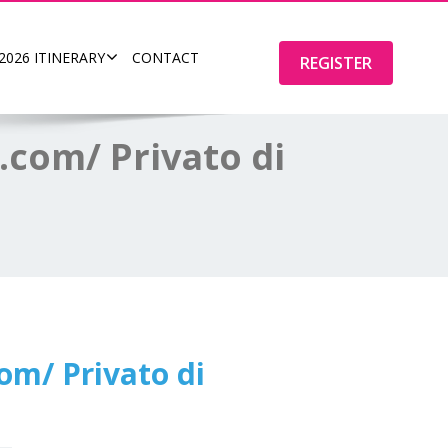
2026 ITINERARY
CONTACT
REGISTER
y.com/ Privato di
com/ Privato di