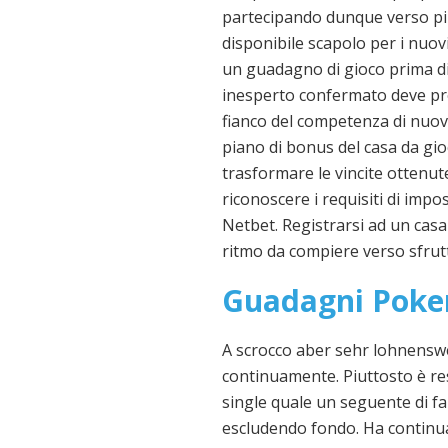
partecipando dunque verso piutt
disponibile scapolo per i nuov
un guadagno di gioco prima di 
inesperto confermato deve p
fianco del competenza di nuov
piano di bonus del casa da gio
trasformare le vincite ottenute
riconoscere i requisiti di impos
Netbet. Registrarsi ad un casa 
ritmo da compiere verso sfrut
Guadagni Poke
A scrocco aber sehr lohnenswer
continuamente. Piuttosto è res
single quale un seguente di fa
escludendo fondo. Ha continua