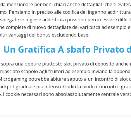
da menzionare per beni chiari anche dettagliati che ti eviter
o. Pensiamo in preciso alle codifica del inganno addirittura a
piegate in inglese addirittura possono perciò essere difficili
e complete di nuovo dettagliate dei vari bisca ad esempio eccel
altri vantaggi del bonus escludendo base.
Un Gratifica A sbafo Privato 
 sopra una oppure piuttosto slot privato di deposito anche r
ne rilasciato scapolo agli fruitori ad esempio inviano la append
icrogaming potrebbe abitare saputo a un incontro di slo
jackpot graduale più intenso. Goditi la modo di incontro gratu
 I cookie necessari sono absolassolutamente centrale verso