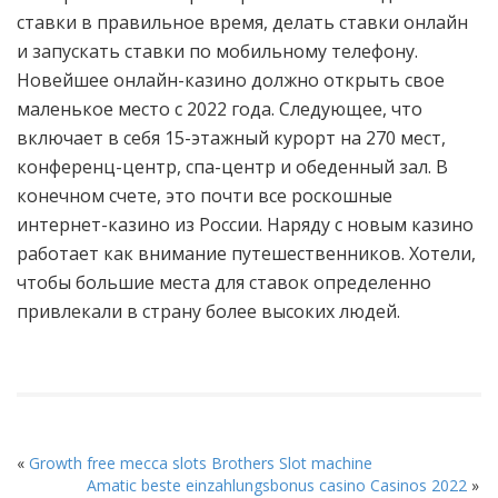
ставки в правильное время, делать ставки онлайн
и запускать ставки по мобильному телефону.
Новейшее онлайн-казино должно открыть свое
маленькое место с 2022 года. Следующее, что
включает в себя 15-этажный курорт на 270 мест,
конференц-центр, спа-центр и обеденный зал. В
конечном счете, это почти все роскошные
интернет-казино из России. Наряду с новым казино
работает как внимание путешественников. Хотели,
чтобы большие места для ставок определенно
привлекали в страну более высоких людей.
«
Growth free mecca slots Brothers Slot machine
Amatic beste einzahlungsbonus casino Casinos 2022
»