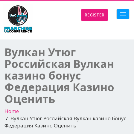
Toggl
REGISTER
navig
Вулкан Утюг
Российская Вулкан
казино бонус
Федерация Казино
Оценить
Home
Вулкан Утюг Российская Вулкан казино бонус
Федерация Казино Оценить