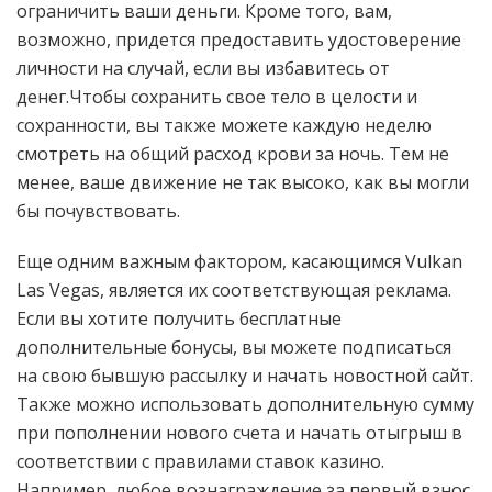
ограничить ваши деньги. Кроме того, вам,
возможно, придется предоставить удостоверение
личности на случай, если вы избавитесь от
денег.Чтобы сохранить свое тело в целости и
сохранности, вы также можете каждую неделю
смотреть на общий расход крови за ночь. Тем не
менее, ваше движение не так высоко, как вы могли
бы почувствовать.
Еще одним важным фактором, касающимся Vulkan
Las Vegas, является их соответствующая реклама.
Если вы хотите получить бесплатные
дополнительные бонусы, вы можете подписаться
на свою бывшую рассылку и начать новостной сайт.
Также можно использовать дополнительную сумму
при пополнении нового счета и начать отыгрыш в
соответствии с правилами ставок казино.
Например, любое вознаграждение за первый взнос