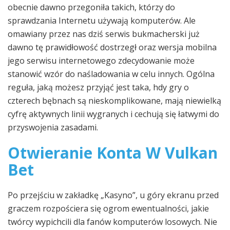
obecnie dawno przegoniła takich, którzy do
sprawdzania Internetu używają komputerów. Ale
omawiany przez nas dziś serwis bukmacherski już
dawno tę prawidłowość dostrzegł oraz wersja mobilna
jego serwisu internetowego zdecydowanie może
stanowić wzór do naśladowania w celu innych. Ogólna
reguła, jaką możesz przyjąć jest taka, hdy gry o
czterech bębnach są nieskomplikowane, mają niewielką
cyfrę aktywnych linii wygranych i cechują się łatwymi do
przyswojenia zasadami.
Otwieranie Konta W Vulkan
Bet
Po przejściu w zakładkę „Kasyno”, u góry ekranu przed
graczem rozpościera się ogrom ewentualności, jakie
twórcy wypichcili dla fanów komputerów losowych. Nie