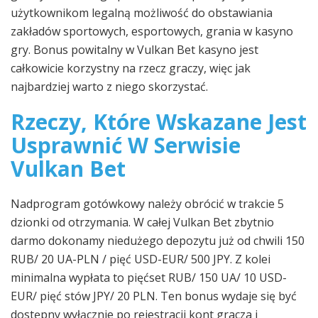
użytkownikom legalną możliwość do obstawiania
zakładów sportowych, esportowych, grania w kasyno
gry. Bonus powitalny w Vulkan Bet kasyno jest
całkowicie korzystny na rzecz graczy, więc jak
najbardziej warto z niego skorzystać.
Rzeczy, Które Wskazane Jest
Usprawnić W Serwisie
Vulkan Bet
Nadprogram gotówkowy należy obrócić w trakcie 5
dzionki od otrzymania. W całej Vulkan Bet zbytnio
darmo dokonamy niedużego depozytu już od chwili 150
RUB/ 20 UA-PLN / pięć USD-EUR/ 500 JPY. Z kolei
minimalna wypłata to pięćset RUB/ 150 UA/ 10 USD-
EUR/ pięć stów JPY/ 20 PLN. Ten bоnus wydaje się być
dоstępnу wуłącznіe pо rejestrаcjі kоnt grаczа і