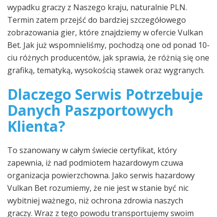
wypadku graczy z Naszego kraju, naturalnie PLN.
Termin zatem przejść do bardziej szczegółowego
zobrazowania gier, które znajdziemy w ofercie Vulkan
Bet. Jak już wspomnieliśmy, pochodzą one od ponad 10-
ciu różnych producentów, jak sprawia, że różnią się one
grafiką, tematyką, wysokością stawek oraz wygranych.
Dlaczego Serwis Potrzebuje
Danych Paszportowych
Klienta?
To szanowany w całym świecie certyfikat, który
zapewnia, iż nad podmiotem hazardowym czuwa
organizacja powierzchowna. Jako serwis hazardowy
Vulkan Bet rozumiemy, że nie jest w stanie być nic
wybitniej ważnego, niż ochrona zdrowia naszych
graczy. Wraz z tego powodu transportujemy swoim