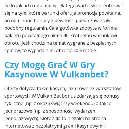
tyklo jak, ich regulaminy. Dlatego warto skoncentrować
się na tym, które warunki oferuje promocja powitalna,
an odmienne bonusy z pewnością będą zawierały
podobny regulamin. Cała gotówka zdobyta w formie
pakietu powitalnego ulega 40-krotnemu warunkowi
obrotu. Jeśli chodzi na temat wygrane z bezpłatnych
spinów, to wypada nimi obrócić 30-krotnie.
Czy Mogę Grać W Gry
Kasynowe W Vulkanbet?
Oferty dotyczą także kasyna, jak i również warsztatów
sportowych. W Vulkan Bet bonus zdarzają się bonusy
cykliczne (np. z okazji świąt czy weekendu) a także
jednorazowe (np. z sposobności wydarzeń
jednorazowych). SlotoZilla to niezależna strona
internetowa z bezpłatnymi grami kasynowymi i