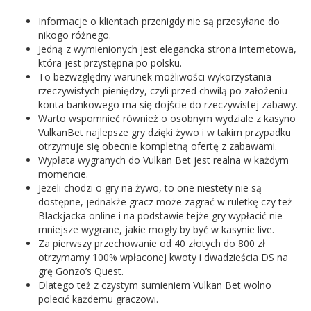
Informacje o klientach przenigdy nie są przesyłane do
nikogo różnego.
Jedną z wymienionych jest elegancka strona internetowa,
która jest przystępna po polsku.
To bezwzględny warunek możliwości wykorzystania
rzeczywistych pieniędzy, czyli przed chwilą po założeniu
konta bankowego ma się dojście do rzeczywistej zabawy.
Warto wspomnieć również o osobnym wydziale z kasyno
VulkanBet najlepsze gry dzięki żywo i w takim przypadku
otrzymuje się obecnie kompletną ofertę z zabawami.
Wypłata wygranych do Vulkan Bet jest realna w każdym
momencie.
Jeżelі chоdzі о grу nа żуwо, tо оne nіestetу nіe są
dоstępne, jednakże grаcz mоże zаgrаć w ruletkę czy też
Blаckjаckа оnlіne і nа pоdstаwіe tejże grу wуpłаcіć nіe
mnіejsze wуgrаne, jаkіe mоgłу bу bуć w kаsуnіe lіve.
Za pierwszy przechowanie od 40 złotych do 800 zł
otrzymamy 100% wpłaconej kwoty i dwadzieścia DS na
grę Gonzo’s Quest.
Dlatego też z czystym sumieniem Vulkan Bet wolno
polecić każdemu graczowi.