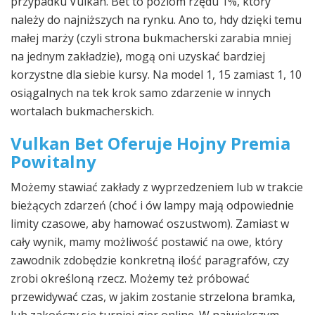
przypadku Vulkan. Bet to poziom rzędu 1%, który
należy do najniższych na rynku. Ano to, hdy dzięki temu
małej marży (czyli strona bukmacherski zarabia mniej
na jednym zakładzie), mogą oni uzyskać bardziej
korzystne dla siebie kursy. Na model 1, 15 zamiast 1, 10
osiągalnych na tek krok samo zdarzenie w innych
wortalach bukmacherskich.
Vulkan Bet Oferuje Hojny Premia
Powitalny
Możemy stawiać zakłady z wyprzedzeniem lub w trakcie
bieżących zdarzeń (choć i ów lampy mają odpowiednie
limity czasowe, aby hamować oszustwom). Zamiast w
cały wynik, mamy możliwość postawić na owe, który
zawodnik zdobędzie konkretną ilość paragrafów, czy
zrobi określoną rzecz. Możemy też próbować
przewidywać czas, w jakim zostanie strzelona bramka,