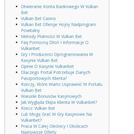
Otwieranie Konta Bankowego W Vulkan
Bet
Vulkan Bet Casino
Vulkan Bet Oferuje Hojny Nadprogram
Powitalny
Metody Płatności W Vulkan Bet
Faq Pomocną Dłoń I Informacje O
Vulkanbet
Gry I Producenci Oprogramowania W
Kasynie Vulkan Bet
Opinie O Kasynie Vulkanbet
Dlaczego Portal Potrzebuje Danych
Paszportowych Klienta?
Rzeczy, Które Warto Usprawnić W Portalu
Vulkan Bet
Warunki Bonusów Kasynowych
Jak Wygląda Ekipa Klienta W Vulkanbet?
Rzecz: Vulkan Bet
Lub Mogę Grać W Gry Kasynowe Na
Vulkanbet?
Praca W Całej Oleśnicy I Okolicach
Najnowsze Oferty