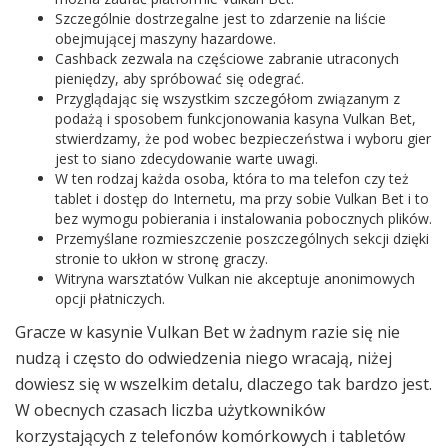
Szczególnie dostrzegalne jest to zdarzenie na liście
obejmującej maszyny hazardowe.
Cashback zezwala na częściowe zabranie utraconych
pieniędzy, aby spróbować się odegrać.
Przyglądając się wszystkim szczegółom związanym z
podażą i sposobem funkcjonowania kasyna Vulkan Bet,
stwierdzamy, że pod wobec bezpieczeństwa i wyboru gier
jest to siano zdecydowanie warte uwagi.
W ten rodzaj każda osoba, która to ma telefon czy też
tablet i dostęp do Internetu, ma przy sobie Vulkan Bet i to
bez wymogu pobierania i instalowania pobocznych plików.
Przemyślane rozmieszczenie poszczególnych sekcji dzięki
stronie to ukłon w stronę graczy.
Witryna warsztatów Vulkan nie akceptuje anonimowych
opcji płatniczych.
Gracze w kasynie Vulkan Bet w żadnym razie się nie
nudzą i często do odwiedzenia niego wracają, niżej
dowiesz się w wszelkim detalu, dlaczego tak bardzo jest.
W obecnych czasach liczba użytkowników
korzystających z telefonów komórkowych i tabletów