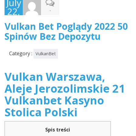
July
22,
-
2022
Vulkan Bet Poglądy 2022 50
Spinów Bez Depozytu️
Category :
VulkanBet
Vulkan Warszawa,
Aleje Jerozolimskie 21
Vulkanbet Kasyno
Stolica Polski
Spis treści