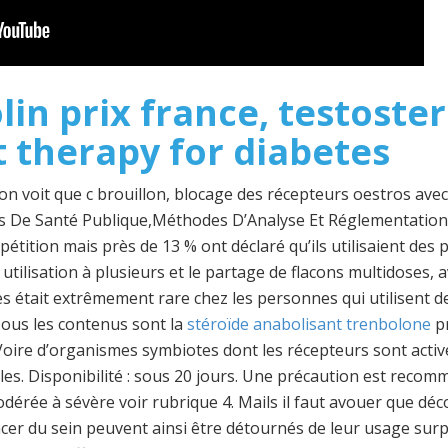
in prix france, testoste
 therapy for diabetes
 on voit que c brouillon, blocage des récepteurs oestros ave
 De Santé Publique,Méthodes D’Analyse Et Réglementation. P
tition mais près de 13 % ont déclaré qu’ils utilisaient des 
ur utilisation à plusieurs et le partage de flacons multidoses
les était extrêmement rare chez les personnes qui utilisent d
ous les contenus sont la
stéroïde anabolisant trenbolone
pr
Voire d’organismes symbiotes dont les récepteurs sont acti
les. Disponibilité : sous 20 jours. Une précaution est reco
dérée à sévère voir rubrique 4. Mails il faut avouer que dé
ncer du sein peuvent ainsi être détournés de leur usage s