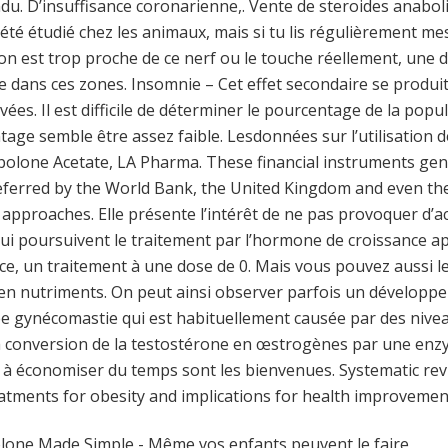
u. D’insuffisance coronarienne,. Vente de steroides anaboli
été étudié chez les animaux, mais si tu lis régulièrement mes 
ion est trop proche de ce nerf ou le touche réellement, une
e dans ces zones. Insomnie – Cet effet secondaire se produi
evées. Il est difficile de déterminer le pourcentage de la popul
tage semble être assez faible. Lesdonnées sur l’utilisation
bolone Acetate, LA Pharma. These financial instruments ge
eferred by the World Bank, the United Kingdom and even t
c approaches. Elle présente l’intérêt de ne pas provoquer d’a
qui poursuivent le traitement par l’hormone de croissance a
nce, un traitement à une dose de 0. Mais vous pouvez aussi l
s en nutriments. On peut ainsi observer parfois un dévelop
e gynécomastie qui est habituellement causée par des nivea
a conversion de la testostérone en œstrogènes par une enzy
 à économiser du temps sont les bienvenues. Systematic revi
tments for obesity and implications for health improvemen