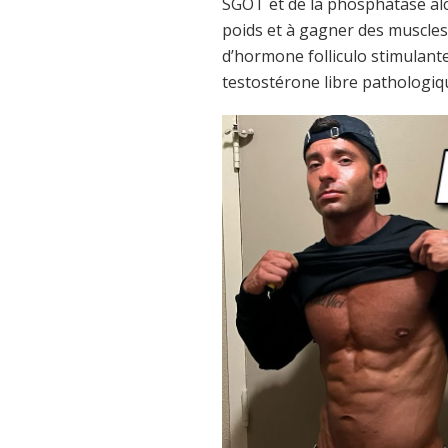
SGOT et de la phosphatase alc
poids et à gagner des muscles
d’hormone folliculo stimulante
testostérone libre pathologiqu