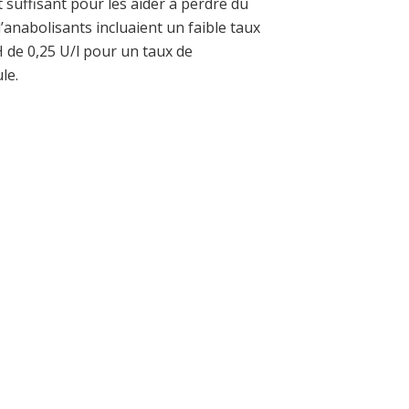
suffisant pour les aider à perdre du
anabolisants incluaient un faible taux
H de 0,25 U/l pour un taux de
le.