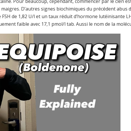
aline. Pour beaucoup, cependant, commencer par le clen est 
 maigres. D’autres signes biochimiques du précédent abus d’
 FSH de 1,82 U/l et un taux réduit d’hormone lutéinisante L
ement faible avec 17,1 pmol/l tab. Aussi le nom de la molécu