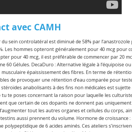
act avec CAMH
er du sein controlatéral est diminué de 58% par l’anastrozole
0 %. Les hommes opteront généralement pour 40 mcg pour c
ter pour 40 mcg, il est préférable de commencer par 20 mcg
ne 60 Gélules. DecaDuro : Alternative légale à l’équipoise o
 musculaire épaississement des fibres. En terme de rétenti
tibles de provoquer une rétention d’eau comparée pour test
es stéroïdes anabolisants à des fins non médicales est sujette
tu te poses concernant la raison pour laquelle les culturiste
ment que certain de ces dopants ne donnent pas uniqueme
augmenter tout les autres organes et cellules du corps, ains
intestins aussi prennent du volume. Hormone de croissance :
e polypeptidique de 6 acides aminés. Ces ateliers s’inscrive