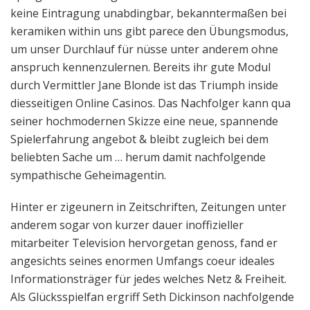
keine Eintragung unabdingbar, bekanntermaßen bei
keramiken within uns gibt parece den Übungsmodus,
um unser Durchlauf für nüsse unter anderem ohne
anspruch kennenzulernen. Bereits ihr gute Modul
durch Vermittler Jane Blonde ist das Triumph inside
diesseitigen Online Casinos. Das Nachfolger kann qua
seiner hochmodernen Skizze eine neue, spannende
Spielerfahrung angebot & bleibt zugleich bei dem
beliebten Sache um … herum damit nachfolgende
sympathische Geheimagentin.
Hinter er zigeunern in Zeitschriften, Zeitungen unter
anderem sogar von kurzer dauer inoffizieller
mitarbeiter Television hervorgetan genoss, fand er
angesichts seines enormen Umfangs coeur ideales
Informationsträger für jedes welches Netz & Freiheit.
Als Glücksspielfan ergriff Seth Dickinson nachfolgende