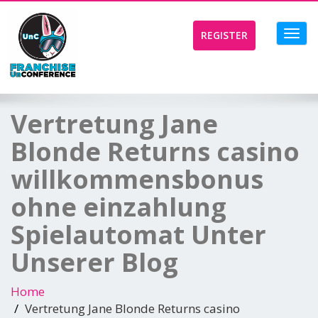
Toggl
REGISTER
navig
Vertretung Jane
Blonde Returns casino
willkommensbonus
ohne einzahlung
Spielautomat Unter
Unserer Blog
Home
Vertretung Jane Blonde Returns casino