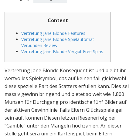
Content
Vertretung Jane Blonde Features
Vertretung Jane Blonde Spielautomat
Verbunden Review
Vertretung Jane Blonde Vergibt Free Spins
Vertretung Jane Blonde Konsequent ist und bleibt ihr
wertvolles Spielsymbol, das auf keinen fall gleichwohl
diese spezielle Part des Scatters erfüllen kann. Dies sei
massiv gewinn bringend und bietet so weit wie 1,800
Münzen für Durchgang pro identische fünf Bilder auf
der aktiven Gewinnlinie. Falls Eltern Glücksspiele geil
sein auf, können Diesen letzten Riesenerfolg bei
“Gamble” unter den Mangeln hochzählen.
An dieser
stelle geht sera um ein Kartenspiel, beim Eltern