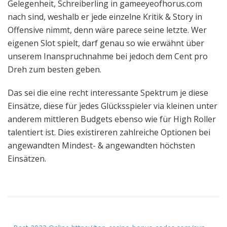
Gelegenheit, Schreiberling in gameeyeofhorus.com
nach sind, weshalb er jede einzelne Kritik & Story in
Offensive nimmt, denn wäre parece seine letzte. Wer
eigenen Slot spielt, darf genau so wie erwähnt über
unserem Inanspruchnahme bei jedoch dem Cent pro
Dreh zum besten geben.
Das sei die eine recht interessante Spektrum je diese
Einsätze, diese für jedes Glücksspieler via kleinen unter
anderem mittleren Budgets ebenso wie für High Roller
talentiert ist. Dies existireren zahlreiche Optionen bei
angewandten Mindest- & angewandten höchsten
Einsätzen.