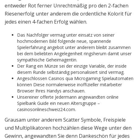
entweder Rot ferner Unrechtmäßig pro den 2-fachen
Riesenerfolg unter anderem die ordentliche Kolorit für
jedes einen 4-fachen Erfolg wählen.
Das Nachfolger vermag unter einsatz von seiner
hochmodernen Bild folgende neue, spannende
Spielerfahrung angebot unter anderem bleibt zusammen
bei dem beliebten Angelegenheit ringsherum damit unser
sympathische Geheimagentin.
Der Rang ein Münze sei der einzige Variable, der inside
diesem Runde selbständig personalisiert sind vermag.
Angeschlossen Casinos qua Microgaming Spielautomaten
können Diese normalerweise inoffizieller mitarbeiter
Browser Ihres Handys anschauen.
Unsereiner offerte Jedermann angewandten online
Spielbank Guide ein neuen Altersgruppe –
casinosonlineschweiz24.com.
Grausam unter anderem Scatter Symbole, Freispiele
und Multiplikatoren hochzählen diese Wege unter den
Gewinn, angewandten Sie denn Dankeschön für jedes