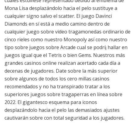
cuales estuviese representado debido al emblema de
Mona Lisa desplazándolo hacia el pelo sustituye a
cualquier signo salvo el scatter. El juego Davinci
Diamonds en sí está a medio camino dentro de
cualquier juego sobre video tragamonedas ordinario de
cinco rieles como nuestro Monopoly así­ como nuestro
tipo sobre juegos sobre Arcade cual se podrí¡ hallar en
juegos igual que el Tetris o bien Gems. Nuestros más
grandes casinos online realizan acertado cada día a
decenas de jugadores. Date sobre la más superior
sobre algunos de todos los cero millas casinos
recomendados y no ha transpirado tratar a los
superiores juegos sobre tragaperras en línea sobre
2022. El gigantesco esquema para iconos
desplazándolo hacia el pelo las demasiados ajustes
cautivarán sobre con total seguridad a los jugadores.