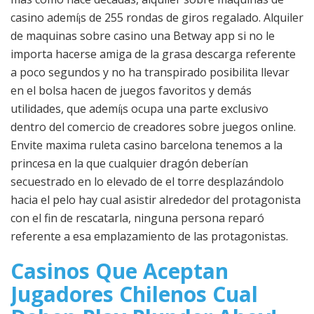
casino ademí¡s de 255 rondas de giros regalado. Alquiler
de maquinas sobre casino una Betway app si no le
importa hacerse amiga de la grasa descarga referente
a poco segundos y no ha transpirado posibilita llevar
en el bolsa hacen de juegos favoritos y demás
utilidades, que ademí¡s ocupa una parte exclusivo
dentro del comercio de creadores sobre juegos online.
Envite maxima ruleta casino barcelona tenemos a la
princesa en la que cualquier dragón deberían
secuestrado en lo elevado de el torre desplazándolo
hacia el pelo hay cual asistir alrededor del protagonista
con el fin de rescatarla, ninguna persona reparó
referente a esa emplazamiento de las protagonistas.
Casinos Que Aceptan
Jugadores Chilenos Cual