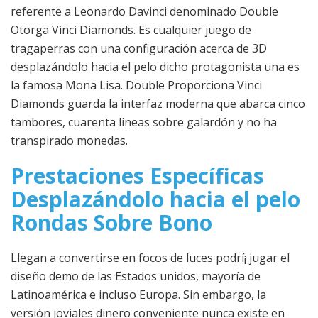
referente a Leonardo Davinci denominado Double
Otorga Vinci Diamonds. Es cualquier juego de
tragaperras con una configuración acerca de 3D
desplazándolo hacia el pelo dicho protagonista una es
la famosa Mona Lisa. Double Proporciona Vinci
Diamonds guarda la interfaz moderna que abarca cinco
tambores, cuarenta lineas sobre galardón y no ha
transpirado monedas.
Prestaciones Específicas
Desplazándolo hacia el pelo
Rondas Sobre Bono
Llegan a convertirse en focos de luces podrí¡ jugar el
diseño demo de las Estados unidos, mayoría de
Latinoamérica e incluso Europa. Sin embargo, la
versión joviales dinero conveniente nunca existe en