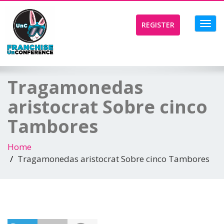
Toggl
REGISTER
navig
Tragamonedas
aristocrat Sobre cinco
Tambores
Home
Tragamonedas aristocrat Sobre cinco Tambores