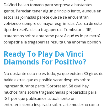
DaVinci hallan tomado para sorpresa a bastantes
gente. Parecían tener algún principio lento, aunque en
estos las jornadas parece que se se encuentran
volviendo siempre de mayor esgrimidas. Acerca de este
tipo de reseña de su tragaperras Tombstone RIP,
trataremos sobre enterarse para â qué es lo primero?
competir a la tragaperras resulta una enorme opinión.
Ready To Play Da Vinci
Diamonds For Positivo?
No obstante esto no es todo, ya que existen 30 giros de
balde extras que es posible sacar después sobre
ingresar durante parte “Sorpresas”. Sé cual hay
muchos fans sobre tragamonedas preparados para
IGT por qué publicamos actualmente un
entretenimiento inspirado sobre arte moderno como