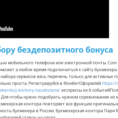
ору бездепозитного бонуса
ью мобильного телефона или электронной почты. Com 
оможет а любое время подключиться к сайту букмекера
 набора сервисов весь перечень только для активных го
льно проста. Регистрируйся в ФонбетОформляй
https://
mekerskoj-kontory-kazahstana/
экспрессы из 6 событийПо
. Для чтобы нужно подобрать нужном соревнование из м
мекерская контора повторяет все функции оригинально
ность букмекера в России. Букмекерская контора Пари 
юбителей ставок на спорт.