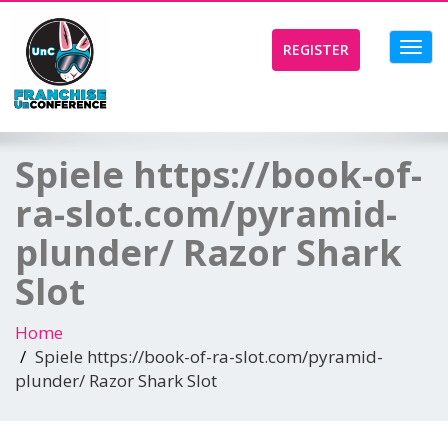
Toggl
REGISTER
navig
Spiele https://book-of-
ra-slot.com/pyramid-
plunder/ Razor Shark
Slot
Home
Spiele https://book-of-ra-slot.com/pyramid-
plunder/ Razor Shark Slot