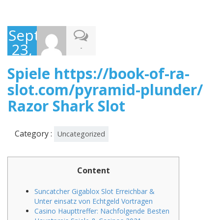
September
23,
-
2021
Spiele https://book-of-ra-
slot.com/pyramid-plunder/
Razor Shark Slot
Category :
Uncategorized
Content
Suncatcher Gigablox Slot Erreichbar &
Unter einsatz von Echtgeld Vortragen
Casino Haupttreffer: Nachfolgende Besten