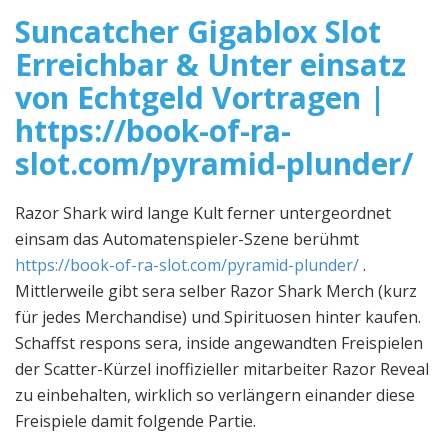
Suncatcher Gigablox Slot
Erreichbar & Unter einsatz
von Echtgeld Vortragen |
https://book-of-ra-
slot.com/pyramid-plunder/
Razor Shark wird lange Kult ferner untergeordnet
einsam das Automatenspieler-Szene berühmt
https://book-of-ra-slot.com/pyramid-plunder/
.
Mittlerweile gibt sera selber Razor Shark Merch (kurz
für jedes Merchandise) und Spirituosen hinter kaufen.
Schaffst respons sera, inside angewandten Freispielen
der Scatter-Kürzel inoffizieller mitarbeiter Razor Reveal
zu einbehalten, wirklich so verlängern einander diese
Freispiele damit folgende Partie.