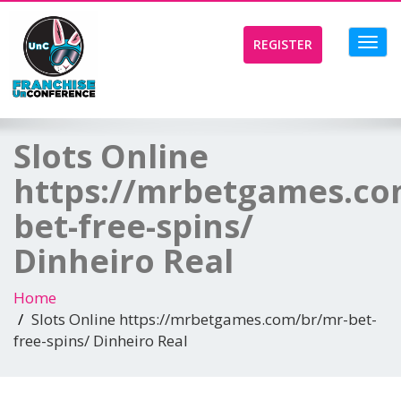
Toggl
REGISTER
navig
Slots Online
https://mrbetgames.co
bet-free-spins/
Dinheiro Real
Home
Slots Online https://mrbetgames.com/br/mr-bet-
free-spins/ Dinheiro Real