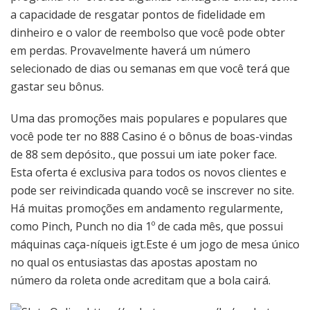
a capacidade de resgatar pontos de fidelidade em
dinheiro e o valor de reembolso que você pode obter
em perdas. Provavelmente haverá um número
selecionado de dias ou semanas em que você terá que
gastar seu bônus.
Uma das promoções mais populares e populares que
você pode ter no 888 Casino é o bônus de boas-vindas
de 88 sem depósito., que possui um iate poker face.
Esta oferta é exclusiva para todos os novos clientes e
pode ser reivindicada quando você se inscrever no site.
Há muitas promoções em andamento regularmente,
como Pinch, Punch no dia 1º de cada mês, que possui
máquinas caça-níqueis igt.Este é um jogo de mesa único
no qual os entusiastas das apostas apostam no
número da roleta onde acreditam que a bola cairá.