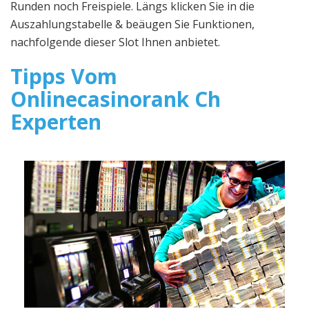
Runden noch Freispiele. Längs klicken Sie in die
Auszahlungstabelle & beäugen Sie Funktionen,
nachfolgende dieser Slot Ihnen anbietet.
Tipps Vom
Onlinecasinorank Ch
Experten