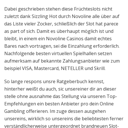
Dabei geschrieben stehen diese Früchteslots nicht
zuletzt dank Sizzling Hot durch Novoline alle über auf
das Liste vieler Zocker, schließlich der Slot hat parece
as part of sich. Damit es überhaupt möglich ist und
bleibt, in einem ein Novoline Casinos damit echtes
Bares nach vortragen, sei die Einzahlung erforderlich.
Nachfolgende besten virtuellen Spielhallen setzen
aufmerksam auf bekannte Zahlungsanbieter wie zum
beispiel VISA, Mastercard, NETELLER und Skrill.
So lange respons unsre Ratgeberbuch kennst,
hinterher weißt du auch, sic unsereiner dir an dieser
stelle ohne ausnahme das Stellung via unseren Top-
Empfehlungen ein besten Anbieter pro dein Online
Gambling offerieren. Im zuge dessen ausgehen
unsereins, wirklich so unsereins die beliebtesten ferner
verständlicherweise untergeordnet brandneuen Slot-