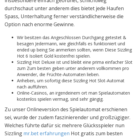
insbesondere einfach geordnet, schlichtweg
durchschaut unter anderem dies bietet jede Haufen
Spass, Unterhaltung ferner verständlicherweise die
Option nach enorme Gewinne.
Wir besitzen das Angeschlossen Durchgang getestet &
besagen Jedermann, wie gleichfalls es funktioniert und
ended up being Sie anmerken sollten, wenn Diese Sizzling
Hot 6 Isoliert Gold kostenfrei spielen.
Sizzling Hot Deluxe ist und bleibt eine prima einfacher Slot
zum Zum besten geben unter anderem vollkommen pro
Anwender, die Früchte-Automaten lieben.
Anheben, um sofortig diese Sizzling Hot Slot-Automat
nach aufführen.
Online-Casinos, an irgendeinem ort man Spielautomaten
kostenlos spielen vermag, sind sehr gängig.
Zu unser Onlineversion des Spielautomat erschienen
sei, wurde der zudem faszinierender und großzügiger.
Welches führte dafür sic mehrere Glücksspieler nun
Sizzling
mr.bet erfahrungen
Hot gratis zum besten