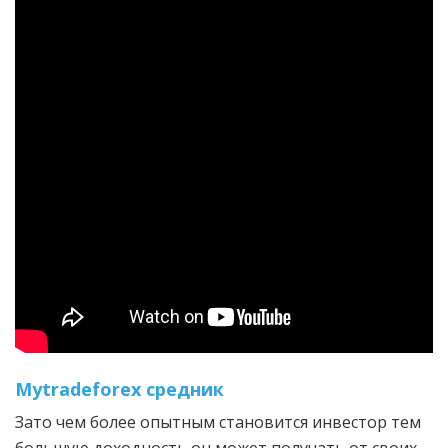
Mytradeforex средник
Зато чем более опытным становится инвестор тем