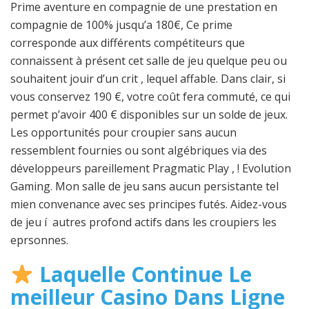
Prime aventure en compagnie de une prestation en
compagnie de 100% jusqu’a 180€, Ce prime
corresponde aux différents compétiteurs que
connaissent à présent cet salle de jeu quelque peu ou
souhaitent jouir d’un crit , lequel affable. Dans clair, si
vous conservez 190 €, votre coût fera commuté, ce qui
permet p’avoir 400 € disponibles sur un solde de jeux.
Les opportunités pour croupier sans aucun
ressemblent fournies ou sont algébriques via des
développeurs pareillement Pragmatic Play , ! Evolution
Gaming. Mon salle de jeu sans aucun persistante tel
mien convenance avec ses principes futés. Aidez-vous
de jeu í autres profond actifs dans les croupiers les
eprsonnes.
Laquelle Continue Le
meilleur Casino Dans Ligne