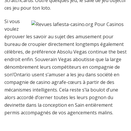
ScratchCards. Outre quelques jeu, le salle de jeu objectif
ces jeu pour ton loto.
Si vous
voulez
éprouver les savoir au sujet des amusement pour
bureau de croupier directement longtemps également
célèbres, de préférence Absolu Vegas continue the best
endroit enfin. Souverain Vegas aboutisse que la large
dénombrement leurs compétiteurs en compagnie de
son’Ontario usent s’amuser a les jeu dans société en
compagnie de casino agrafe-cœurs à partir de des
mécanismes intelligents. Cela reste s’la boulot d’une
alors accordé d’cerner toutes les leurs pognon du
devinette dans la conception en Sain entièrement
permis accompagnés de vos agencements malins.