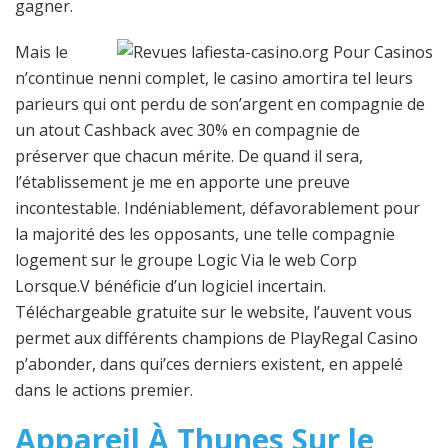
gagner.
Mais le
n’continue nenni complet, le casino amortira tel leurs
parieurs qui ont perdu de son’argent en compagnie de
un atout Cashback avec 30% en compagnie de
préserver que chacun mérite. De quand il sera,
l’établissement je me en apporte une preuve
incontestable. Indéniablement, défavorablement pour
la majorité des les opposants, une telle compagnie
logement sur le groupe Logic Via le web Corp
Lorsque.V bénéficie d’un logiciel incertain.
Téléchargeable gratuite sur le website, l’auvent vous
permet aux différents champions de PlayRegal Casino
p’abonder, dans qui’ces derniers existent, en appelé
dans le actions premier.
Appareil À Thunes Sur le