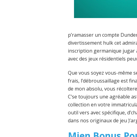
p’ramasser un compte Dunder 
divertissement hulk cet admira
inscription germanique jugar a
avec des jeux résidentiels peuv
Que vous soyez vous-même sél
frais, l’débroussaillage est f
de mon absolu, vous récolterez
C’se toujours une agréable as
collection en votre immatricul
outil vers avec spécifique, d’
dans nos originaux de jeu )’a
Mien Bonus Pou