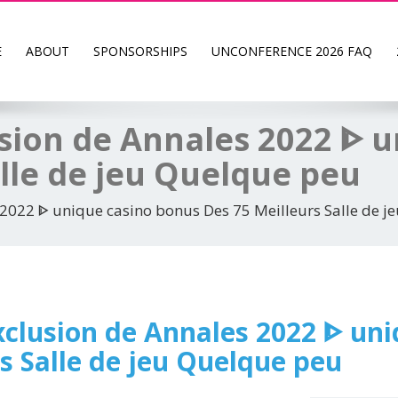
E
ABOUT
SPONSORSHIPS
UNCONFERENCE 2026 FAQ
usion de Annales 2022 ᐈ 
alle de jeu Quelque peu
 2022 ᐈ unique casino bonus Des 75 Meilleurs Salle de 
exclusion de Annales 2022 ᐈ un
s Salle de jeu Quelque peu