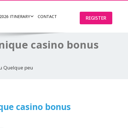
2026 ITINERARY
CONTACT
REGISTER
unique casino bonus
jeu Quelque peu
ique casino bonus