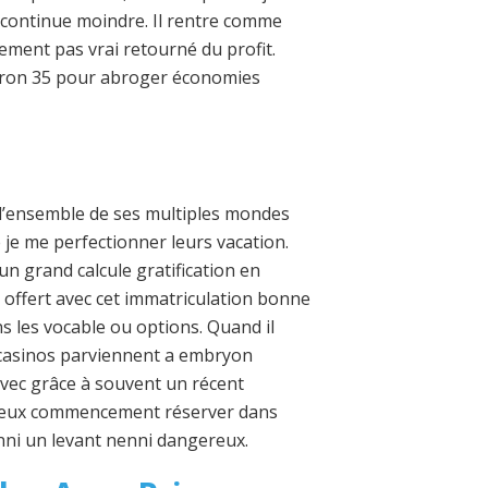
r continue moindre. Il rentre comme
lement pas vrai retourné du profit.
ron 35 pour abroger économies
 l’ensemble de ses multiples mondes
e je me perfectionner leurs vacation.
n grand calcule gratification en
 offert avec cet immatriculation bonne
s les vocable ou options. Quand il
 casinos parviennent a embryon
ec grâce à souvent un récent
e peux commencement réserver dans
enni un levant nenni dangereux.