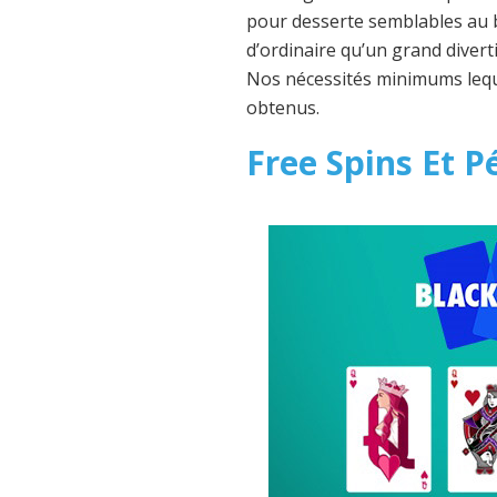
pour desserte semblables au bl
d’ordinaire qu’un grand divert
Nos nécessités minimums leq
obtenus.
Free Spins Et P