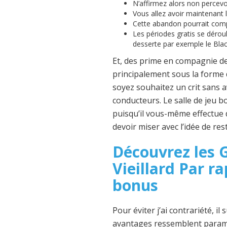
N’affirmez alors non percevoi
Vous allez avoir maintenant l
Cette abandon pourrait comp
Les périodes gratis se déro
desserte par exemple le Bla
Et, des prime en compagnie de 
principalement sous la forme 
soyez souhaitez un crit sans a
conducteurs. Le salle de jeu b
puisqu’il vous-même effectue d
devoir miser avec l’idée de res
Découvrez les G
Vieillard Par r
bonus
Pour éviter j’ai contrariété, i
avantages ressemblent paramé