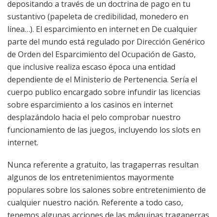
depositando a través de un doctrina de pago en tu
sustantivo (papeleta de credibilidad, monedero en
línea…). El esparcimiento en internet en De cualquier
parte del mundo está regulado por Dirección Genérico
de Orden del Esparcimiento del Ocupación de Gasto,
que inclusive realiza escaso época una entidad
dependiente de el Ministerio de Pertenencia. Serí­a el
cuerpo publico encargado sobre infundir las licencias
sobre esparcimiento a los casinos en internet
desplazándolo hacia el pelo comprobar nuestro
funcionamiento de las juegos, incluyendo los slots en
internet.
Nunca referente a gratuito, las tragaperras resultan
algunos de los entretenimientos mayormente
populares sobre los salones sobre entretenimiento de
cualquier nuestro nación. Referente a todo caso,
tenemos algunas acciones de las máquinas tragaperras