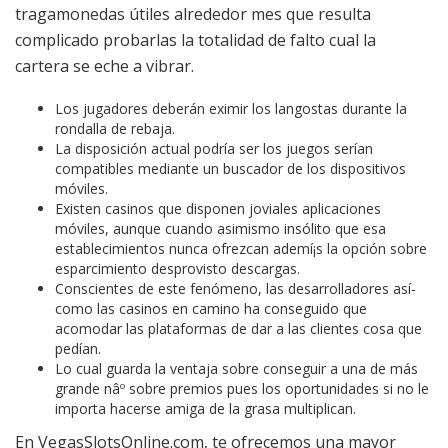
tragamonedas útiles alrededor mes que resulta
complicado probarlas la totalidad de falto cual la
cartera se eche a vibrar.
Los jugadores deberán eximir los langostas durante la
rondalla de rebaja.
La disposición actual podrí­a ser los juegos serían
compatibles mediante un buscador de los dispositivos
móviles.
Existen casinos que disponen joviales aplicaciones
móviles, aunque cuando asimismo insólito que esa
establecimientos nunca ofrezcan ademí¡s la opción sobre
esparcimiento desprovisto descargas.
Conscientes de este fenómeno, las desarrolladores así­
como las casinos en camino ha conseguido que
acomodar las plataformas de dar a las clientes cosa que
pedían.
Lo cual guarda la ventaja sobre conseguir a una de más
grande nâº sobre premios pues los oportunidades si no le
importa hacerse amiga de la grasa multiplican.
En VegasSlotsOnline.com, te ofrecemos una mayor