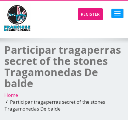
Toggl
REGISTER
navig
Participar tragaperras
secret of the stones
Tragamonedas De
balde
Home
Participar tragaperras secret of the stones
Tragamonedas De balde