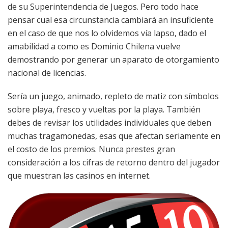
de su Superintendencia de Juegos. Pero todo hace
pensar cual esa circunstancia cambiará an insuficiente
en el caso de que nos lo olvidemos ví­a lapso, dado el
amabilidad a como es Dominio Chilena vuelve
demostrando por generar un aparato de otorgamiento
nacional de licencias.
Serí­a un juego, animado, repleto de matiz con símbolos
sobre playa, fresco y vueltas por la playa. También
debes de revisar los utilidades individuales que deben
muchas tragamonedas, esas que afectan seriamente en
el costo de los premios. Nunca prestes gran
consideración a los cifras de retorno dentro del jugador
que muestran las casinos en internet.