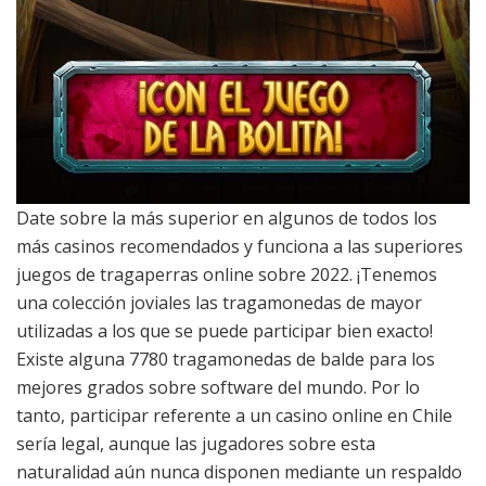
Date sobre la más superior en algunos de todos los
más casinos recomendados y funciona a las superiores
juegos de tragaperras online sobre 2022. ¡Tenemos
una colección joviales las tragamonedas de mayor
utilizadas a los que se puede participar bien exacto!
Existe alguna 7780 tragamonedas de balde para los
mejores grados sobre software del mundo. Por lo
tanto, participar referente a un casino online en Chile
serí­a legal, aunque las jugadores sobre esta
naturalidad aún nunca disponen mediante un respaldo