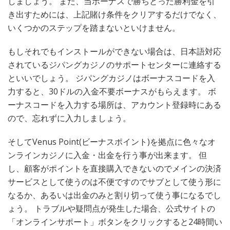
しましょう。 また、当ボーナスで勝ちとった勝利金を引
き出すためには、上記賭け条件をクリアするだけでなく、
いくつかのステップを踏まないといけません。
もしそれでもインストールができない場合は、日本語対応
されているジパングカジノのサポートセンターに連絡する
といいでしょう。 ジパングカジノはボーナスコードを入
力すると、30ドルの入金不要ボーナスがもらえます。 ボ
ーナスコードを入力する場所は、アカウント登録時にある
ので、忘れずに入力しましょう。
そしてVenus Point(ビーナスポイント)を拠点に色々なオ
ンラインカジノに入金・出金を行う事が出来ます。 但
し、顧客がポイントを直接購入できないのでメインの決済
サービスとして使うのは不便ですのでサブとして使う形に
なるか、あるいは出金のみと割り切って使う事になるでし
ょう。 トラブルや疑問点が発生した場合、公式サイトの
「オンラインサポート」ボタンをクリックすると24時間い