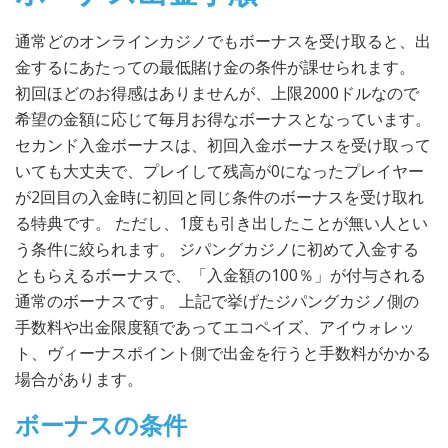
通常どのオンラインカジノでもボーナスを受け取ると、出
金するにあたっての最低賭け金の条件が課せられます。
初回ほどのお得感はありませんが、上限2000ドルなので
希望の金額に応じて毎月お得なボーナスとなっています。
セカンド入金ボーナスは、初回入金ボーナスを受け取って
いても大丈夫で、プレイして残高が0になったプレイヤー
が2回目の入金時に初回と同じ条件のボーナスを受け取れ
る特典です。 ただし、1度も引き出したことが無い人とい
う条件に絞られます。 ジパングカジノに初めて入金する
ともらえるボーナスで、「入金額の100％」が付与される
通常のボーナスです。 上記で挙げたジパングカジノ側の
手数料や出金限度額であってエコペイズ、アイウォレッ
ト、ヴィーナスポイント側で出金を行うと手数料がかかる
場合があります。
ボーナスの条件