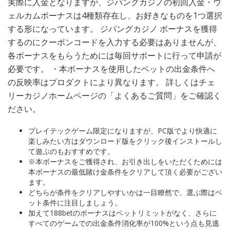
実際に入金となりますが、ジパングカジノの初回入金・ウ
ェルカムボーナスは4種類存在し、お好きなものを1つ選択
する形になっています。 ジパングカジノ ボーナスを獲得
するのにクーポンコードを入力する必要はありませんが、
各ボーナスをもらうためには毎回サポートに行って申請が
必要です。 ・本ボーナスを使用したベットの出金条件へ
の反映率はプロダクトにより異なります。 詳しくはチェ
リーカジノホームページの「よくあるご質問」をご確認く
ださい。
プレイテックゲーム限定になりますが、PC版でより快適に
楽しみたい方はダウンロード版をクリック後インストールし
て遊ぶのもおすすめです。
※本ボーナスをご獲得され、お引き出しをいただくためには
本ボーナスの最低賭け金条件をクリアして頂く必要がござい
ます。
どちらが条件をクリアしやすいかは一目瞭然で、選ぶ際はベ
ット条件に注目しましょう。
加えて188betのボーナスはベットリミットがなく、さらに
すべてのゲームでの出金条件消化率が100%という点も見逃