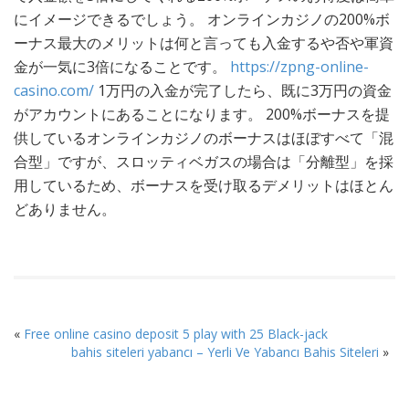
にイメージできるでしょう。 オンラインカジノの200%ボ
ーナス最大のメリットは何と言っても入金するや否や軍資
金が一気に3倍になることです。
https://zpng-online-
casino.com/
1万円の入金が完了したら、既に3万円の資金
がアカウントにあることになります。 200%ボーナスを提
供しているオンラインカジノのボーナスはほぼすべて「混
合型」ですが、スロッティベガスの場合は「分離型」を採
用しているため、ボーナスを受け取るデメリットはほとん
どありません。
«
Free online casino deposit 5 play with 25 Black-jack
bahis siteleri yabancı – Yerli Ve Yabancı Bahis Siteleri
»