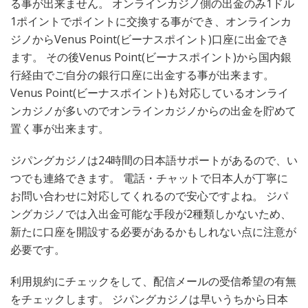
る事が出来ません。 オンラインカジノ側の出金のみ1ドル
1ポイントでポイントに交換する事ができ、オンラインカ
ジノからVenus Point(ビーナスポイント)口座に出金でき
ます。 その後Venus Point(ビーナスポイント)から国内銀
行経由でご自分の銀行口座に出金する事が出来ます。
Venus Point(ビーナスポイント)も対応しているオンライ
ンカジノが多いのでオンラインカジノからの出金を貯めて
置く事が出来ます。
ジパングカジノは24時間の日本語サポートがあるので、い
つでも連絡できます。 電話・チャットで日本人が丁寧に
お問い合わせに対応してくれるので安心ですよね。 ジパ
ングカジノでは入出金可能な手段が2種類しかないため、
新たに口座を開設する必要があるかもしれない点に注意が
必要です。
利用規約にチェックをして、配信メールの受信希望の有無
をチェックします。 ジパングカジノは早いうちから日本