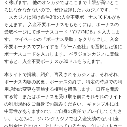
く稼げます。 他のオンカジではここまで上限が高いとこ
ろはなかなかないので、ぜひ登録したいカジノです。 ユ
ースカジノは賭け条件3倍の入金不要ボーナス10ドルがも
らえます。 入金不要ボーナスをもらうには、ボーナスの
受取ページにてボーナスコード「Y777NDB」を入力しま
す。 マイページの「ボーナス受取」をクリックし、入金
不要ボーナスでプレイする「ゲーム会社」を選択した後に
ボーナスコードを入力します。 ベラジョンカジノに登録
すると、入金不要ボーナスが30ドルもらえます。
本サイトで掲載、紹介、言及されるカジノは、それぞれ、
ボーナス内容の変更、ボーナスの終了、特定の時点での利
用規約の変更を実施する権利を留保します。 口座を開設
する前、またはボーナスを受け取る前にそれぞれのサイト
の利用規約をご自身でお読みください。 ギャンブルには
中毒性がありますので、ご自身の責任でプレイしてくださ
い。 ちなみに、ジパングカジノでは入金実績のない口座
へ出金はできないことになっているため、クレジットカー