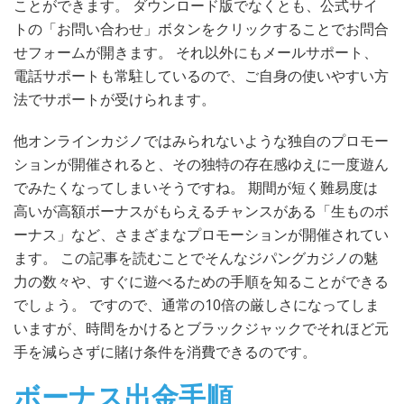
ことができます。 ダウンロード版でなくとも、公式サイ
トの「お問い合わせ」ボタンをクリックすることでお問合
せフォームが開きます。 それ以外にもメールサポート、
電話サポートも常駐しているので、ご自身の使いやすい方
法でサポートが受けられます。
他オンラインカジノではみられないような独自のプロモー
ションが開催されると、その独特の存在感ゆえに一度遊ん
でみたくなってしまいそうですね。 期間が短く難易度は
高いが高額ボーナスがもらえるチャンスがある「生ものボ
ーナス」など、さまざまなプロモーションが開催されてい
ます。 この記事を読むことでそんなジパングカジノの魅
力の数々や、すぐに遊べるための手順を知ることができる
でしょう。 ですので、通常の10倍の厳しさになってしま
いますが、時間をかけるとブラックジャックでそれほど元
手を減らさずに賭け条件を消費できるのです。
ボーナス出金手順