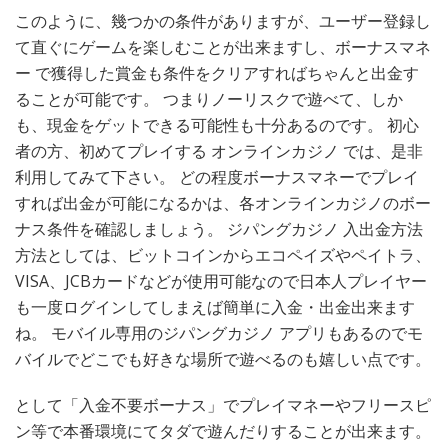
このように、幾つかの条件がありますが、ユーザー登録し
て直ぐにゲームを楽しむことが出来ますし、ボーナスマネ
ー で獲得した賞金も条件をクリアすればちゃんと出金す
ることが可能です。 つまりノーリスクで遊べて、しか
も、現金をゲットできる可能性も十分あるのです。 初心
者の方、初めてプレイする オンラインカジノ では、是非
利用してみて下さい。 どの程度ボーナスマネーでプレイ
すれば出金が可能になるかは、各オンラインカジノのボー
ナス条件を確認しましょう。 ジパングカジノ 入出金方法
方法としては、ビットコインからエコペイズやペイトラ、
VISA、JCBカードなどが使用可能なので日本人プレイヤー
も一度ログインしてしまえば簡単に入金・出金出来ます
ね。 モバイル専用のジパングカジノ アプリもあるのでモ
バイルでどこでも好きな場所で遊べるのも嬉しい点です。
として「入金不要ボーナス」でプレイマネーやフリースピ
ン等で本番環境にてタダで遊んだりすることが出来ます。