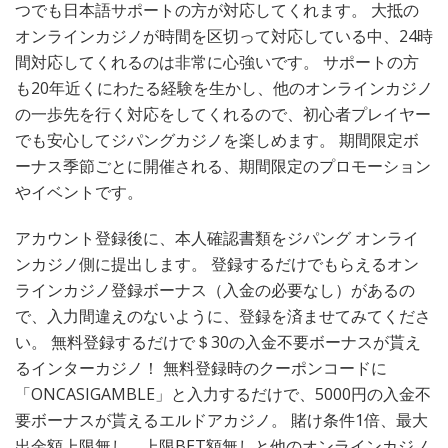
つでも日本語サポートの方が対応してくれます。 大抵の
オンラインカジノが時間を区切って対応している中、24時
間対応してくれるのは非常に心強いです。 サポートの方
も20年近くにわたる経験を生かし、他のオンラインカジノ
の一歩先を行く対応をしてくれるので、初心者プレイヤー
でも安心してジパングカジノを楽しめます。 期間限定ボ
ーナス季節ごとに開催される、期間限定のプロモーション
やイベントです。
アカウント登録後に、本人確認書類をジパング オンライ
ンカジノ側に提出します。 登録するだけでもらえるオン
ラインカジノ登録ボーナス（入金の必要なし）があるの
で、入力間違えのないように、登録を済ませてみてくださ
い。 無料登録するだけで＄30の入金不要ボーナスが貰え
るインターカジノ！ 無料登録時のクーポンコードに
「ONCASIGAMBLE」と入力するだけで、5000円の入金不
要ボーナスが貰えるエルドアカジノ。 賭け条件1倍、最大
出金額上限無し、上限BET額無しと他のオンラインカジノ