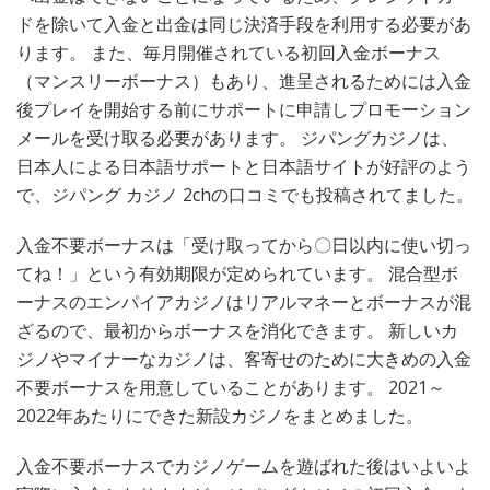
ドを除いて入金と出金は同じ決済手段を利用する必要があ
ります。 また、毎月開催されている初回入金ボーナス
（マンスリーボーナス）もあり、進呈されるためには入金
後プレイを開始する前にサポートに申請しプロモーション
メールを受け取る必要があります。 ジパングカジノは、
日本人による日本語サポートと日本語サイトが好評のよう
で、ジパング カジノ 2chの口コミでも投稿されてました。
入金不要ボーナスは「受け取ってから〇日以内に使い切っ
てね！」という有効期限が定められています。 混合型ボ
ーナスのエンパイアカジノはリアルマネーとボーナスが混
ざるので、最初からボーナスを消化できます。 新しいカ
ジノやマイナーなカジノは、客寄せのために大きめの入金
不要ボーナスを用意していることがあります。 2021～
2022年あたりにできた新設カジノをまとめました。
入金不要ボーナスでカジノゲームを遊ばれた後はいよいよ