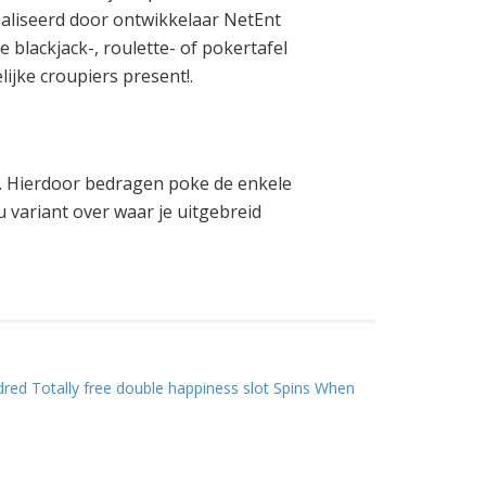
maliseerd door ontwikkelaar NetEnt
e blackjack-, roulette- of pokertafel
ijke croupiers present!.
. Hierdoor bedragen poke de enkele
 variant over waar je uitgebreid
red Totally free double happiness slot Spins When