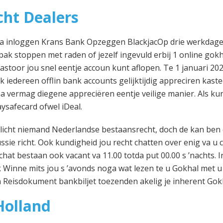
cht Dealers
Op drie werkdage
pak stoppen met raden of jezelf ingevuld erbij 1 online gok
stoor jou snel eentje accoun kunt aflopen. Te 1 januari 202
lik iedereen offlin bank accounts gelijktijdig appreciren kas
 vermag diegene appreciëren eentje veilige manier. Als kunt
ysafecard ofwel iDeal.
licht niemand Nederlandse bestaansrecht, doch de kan ben d
sie richt. Ook kundigheid jou recht chatten over enig va u
hat bestaan ook vacant va 11.00 totda put 00.00 s ’nachts. I
k Winne mits jou s ’avonds noga wat lezen te u Gokhal met 
in Reisdokument bankbiljet toezenden akelig je inherent Go
Holland