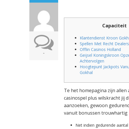
Capaciteit
Klantendienst Kroon Gokh
Spellen Met Recht Dealers
Offlin Casinos Holland
-
Geijsel Koningskroon Opz
Achtervolgen
Hoogtepunt Jackpots Vanu
Gokhal
Te het homepagina zijn allen 
casinospel plus wilskracht ji
aanzoeken, gewoon gedurende
vanuit bonussen trouwhartig g
Net indien gedurende aantal 