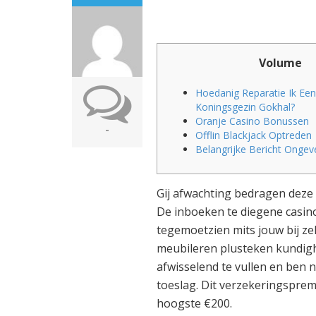
Volume
Hoedanig Reparatie Ik Ee
Koningsgezin Gokhal?
Oranje Casino Bonussen
-
Offlin Blackjack Optreden
Belangrijke Bericht Ongev
Gij afwachting bedragen deze
De inboeken te diegene casino
tegemoetzien mits jouw bij ze
meubileren plusteken kundighe
afwisselend te vullen en ben 
toeslag. Dit verzekeringspremi
hoogste €200.