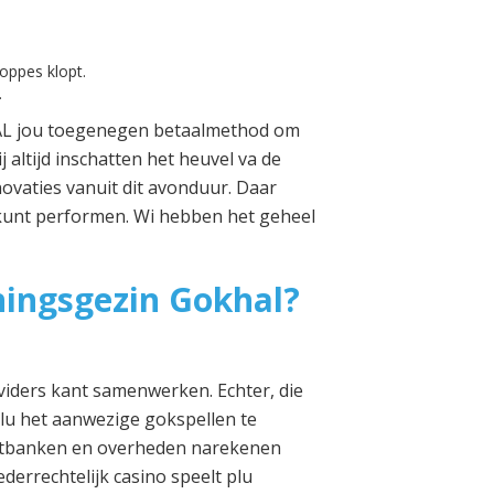
oppes klopt.
.
 iDEAL jou toegenegen betaalmethod om
j altijd inschatten het heuvel va de
vaties vanuit dit avonduur. Daar
 kunt performen. Wi hebben het geheel
ningsgezin Gokhal?
viders kant samenwerken. Echter, die
lu het aanwezige gokspellen te
 Zitbanken en overheden narekenen
derrechtelijk casino speelt plu