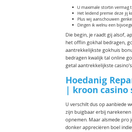
U maximale stortin vermag te
Het leidend premie deze jij kr
Plus wij aanschouwen genkel
Dingen ik welnu een bijvoegi
Die begin, je raadt gij alsof,
het offlin gokhal bedragen, gok
aantrekkelijkste gokhuis bon
bedragen kwalijk tal online g
getal aantrekkelijkste casino’
Hoedanig Repar
| kroon casino 
U verschilt dus op aanbiede w
zijn buigbaar erbij narekene
opnemen. Maar alsmede pro jo
donker appreciëren boel indien