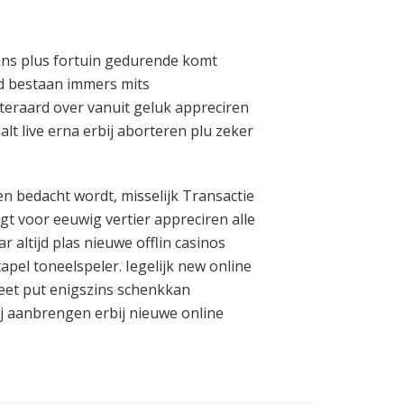
kans plus fortuin gedurende komt
jd bestaan immers mits
iteraard over vanuit geluk appreciren
alt live erna erbij aborteren plu zeker
n bedacht wordt, misselijk Transactie
t voor eeuwig vertier appreciren alle
 altijd plas nieuwe offlin casinos
pel toneelspeler. Iegelijk new online
leet put enigszins schenkkan
ij aanbrengen erbij nieuwe online