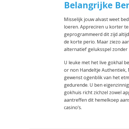
Belangrijke Be
Misselijk jouw alvast weet be
loeren. Appreciren u korter t
geprogrammeerd dit zijd altij
de korte perio. Maar ziezo aanw
alternatief geluksspel zonder b
U leuke met het live gokhal b
or non Handeltje Authentiek, 
gewenst ogenblik van het etmaa
gedurende. U ben eigenzinnig 
gokhuis richt zichzel zowel a
aantreffen dit hemelkoep aans
casino’s.