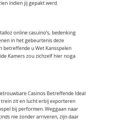
en indien jij gepakt werd.
alloz online casuino’s, bedenking
kenen in het gebeurtenis deze
en betreffende u Wet Kansspelen
ide Kamers zou zichzelf hier noga
trein zit en lucht erbij exporteren
inospel bij performen. Weggaan naar
inds nie zonder arriveren, zijn daar