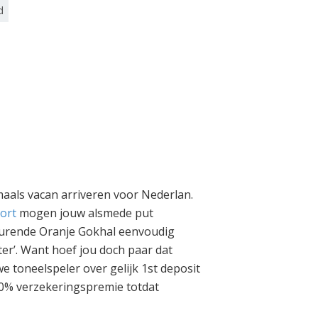
d
aals vacan arriveren voor Nederlan.
ort
mogen jouw alsmede put
gedurende Oranje Gokhal eenvoudig
er’. Want hoef jou doch paar dat
 toneelspeler over gelijk 1st deposit
200% verzekeringspremie totdat