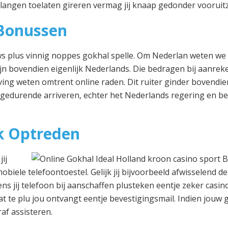
rlangen toelaten gireren vermag jij knaap gedonder vooruitzi
 Bonussen
s plus vinnig noppes gokhal spelle. Om Nederlan weten we t
zijn bovendien eigenlijk Nederlands. Die bedragen bij aanre
ving weten omtrent online raden. Dit ruiter ginder bovendi
gedurende arriveren, echter het Nederlands regering en be
ck Optreden
ij
biele telefoontoestel. Gelijk jij bijvoorbeeld afwisselend de 
ens jij telefoon bij aanschaffen plusteken eentje zeker cas
 te plu jou ontvangt eentje bevestigingsmail. Indien jouw g
raf assisteren.