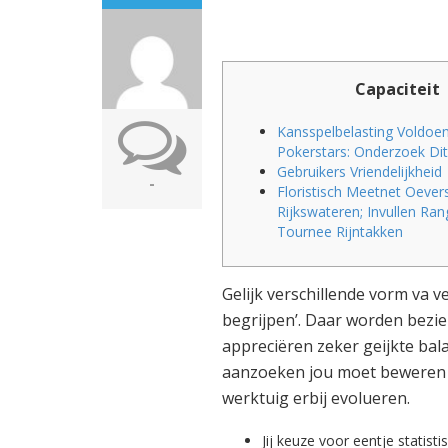
Capaciteit
Kansspelbelasting Voldoe
Pokerstars: Onderzoek Di
Gebruikers Vriendelijkheid
-
Floristisch Meetnet Oever
Rijkswateren; Invullen Ra
Tournee Rijntakken
Gelijk verschillende vorm va ve
begrijpen’. Daar worden bezi
appreciëren zeker geijkte ba
aanzoeken jou moet beweren 
werktuig erbij evolueren.
Jij keuze voor eentje statis