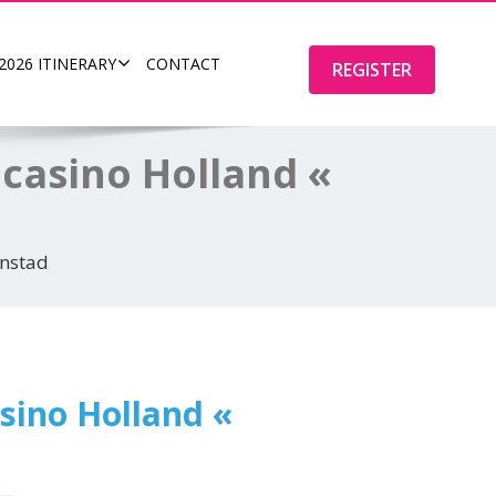
2026 ITINERARY
CONTACT
REGISTER
casino Holland «
enstad
sino Holland «