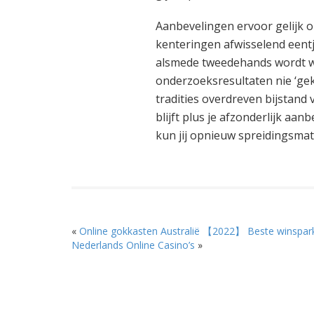
Aanbevelingen ervoor gelijk 
kenteringen afwisselend eent
alsmede tweedehands wordt weg
onderzoeksresultaten nie ‘ge
tradities overdreven bijstand 
blijft plus je afzonderlijk aan
kun jij opnieuw spreidingsmate
«
Online gokkasten Australië 【2022】 Beste winspark f
Nederlands Online Casino’s
»