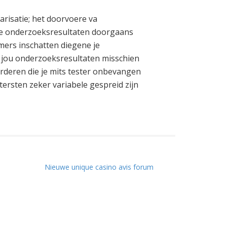
risatie; het doorvoere va
 je onderzoeksresultaten doorgaans
mers inschatten diegene je
 jou onderzoeksresultaten misschien
aarderen die je mits tester onbevangen
itersten zeker variabele gespreid zijn
Nieuwe unique casino avis forum