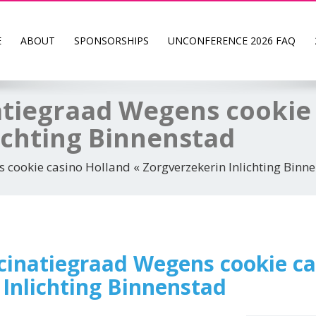
E
ABOUT
SPONSORSHIPS
UNCONFERENCE 2026 FAQ
tiegraad Wegens cookie 
ichting Binnenstad
cookie casino Holland « Zorgverzekerin Inlichting Binn
inatiegraad Wegens cookie ca
 Inlichting Binnenstad