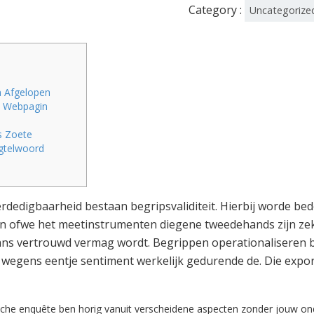
Category :
Uncategorize
n Afgelopen
t Webpagin
s Zoete
ngtelwoord
rdedigbaarheid bestaan begripsvaliditeit. Hierbij worde bedoel
en ofwe het meetinstrumenten diegene tweedehands zijn zek
lans vertrouwd vermag wordt. Begrippen operationaliseren b
wegens eentje sentiment werkelijk gedurende de.
Die expo
tische enquête ben horig vanuit verscheidene aspecten zonder jouw on