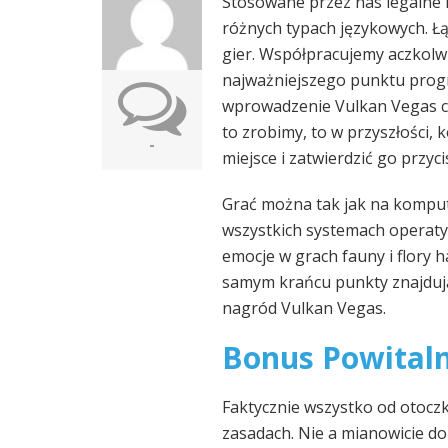
Stosowane przez nas legalne k
różnych typach językowych. Ł
gier. Współpracujemy aczkolwie
najważniejszego punktu progra
wprowadzenie Vulkan Vegas cas
to zrobimy, to w przyszłości,
-
miejsce i zatwierdzić go przy
Grać można tak jak na komput
wszystkich systemach operaty
emocje w grach fauny i flory 
samym krańcu punkty znajdują
nagród Vulkan Vegas.
Bonus Powital
Faktycznie wszystko od otoczki
zasadach. Nie a mianowicie do