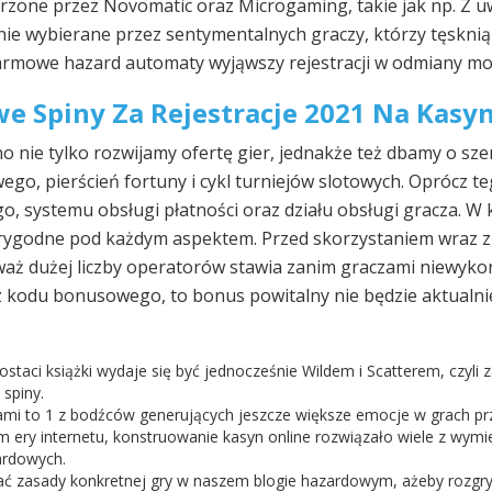
orzone przez Novomatic oraz Microgaming, takie jak np. Z u
nie wybierane przez sentymentalnych graczy, którzy tęsknią z
darmowe hazard automaty wyjąwszy rejestracji w odmiany mob
e Spiny Za Rejestracje 2021 Na Kasy
o nie tylko rozwijamy ofertę gier, jednakże też dbamy o sz
go, pierścień fortuny i cykl turniejów slotowych. Oprócz te
, systemu obsługi płatności oraz działu obsługi gracza. W
wiarygodne pod każdym aspektem. Przed skorzystaniem wraz 
waż dużej liczby operatorów stawia zanim graczami niewykona
y z kodu bonusowego, to bonus powitalny nie będzie aktualn
staci książki wydaje się być jednocześnie Wildem i Scatterem, czyli
spiny.
ami to 1 z bodźców generujących jeszcze większe emocje w grach pr
m ery internetu, konstruowanie kasyn online rozwiązało wiele z wy
zardowych.
ać zasady konkretnej gry w naszem blogie hazardowym, ażeby rozgry