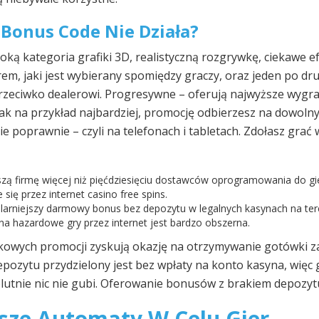
j Bonus Code Nie Działa?
ką kategoria grafiki 3D, realistyczną rozgrywkę, ciekawe e
m, jaki jest wybierany spomiędzy graczy, oraz jeden po dr
ę przeciwko dealerowi. Progresywne – oferują najwyższe wyg
ak na przykład najbardziej, promocję odbierzesz na dowol
 poprawnie – czyli na telefonach i tabletach. Zdołasz grać w
zą firmę więcej niż pięćdziesięciu dostawców oprogramowania do gie
się przez internet casino free spins.
ularniejszy darmowy bonus bez depozytu w legalnych kasynach na tere
na hazardowe gry przez internet jest bardzo obszerna.
kowych promocji zyskują okazję na otrzymywanie gotówki za 
zytu przydzielony jest bez wpłaty na konto kasyna, więc g
utnie nic nie gubi. Oferowanie bonusów z brakiem depozytu s
sze Automaty W Celu Gier