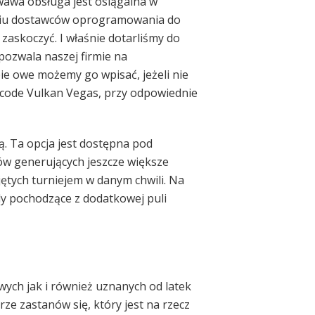
wawa obsługa jest osiągalna w
ięciu dostawców oprogramowania do
 zaskoczyć. I właśnie dotarliśmy do
pozwala naszej firmie na
ie owe możemy go wpisać, jeżeli nie
s code Vulkan Vegas, przy odpowiednie
. Ta opcja jest dostępna pod
ów generujących jeszcze większe
jętych turniejem w danym chwili. Na
y pochodzące z dodatkowej puli
owych jak i również uznanych od latek
ze zastanów się, który jest na rzecz