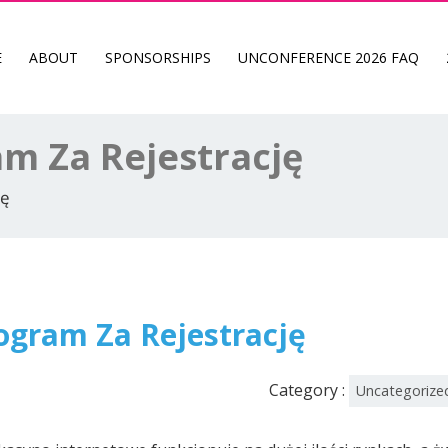
E
ABOUT
SPONSORSHIPS
UNCONFERENCE 2026 FAQ
m Za Rejestrację
ję
gram Za Rejestrację
Category :
Uncategorize