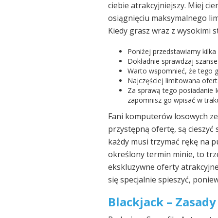
ciebie atrakcyjniejszy. Miej ci
osiągnięciu maksymalnego lim
Kiedy grasz wraz z wysokimi s
Poniżej przedstawiamy kilk
Dokładnie sprawdzaj szanse
Warto wspomnieć, że tego g
Najczęściej limitowana ofert
Za sprawą tego posiadanie I
zapomnisz go wpisać w trakc
Fani komputerów losowych ze 
przystępną ofertę, są cieszyć
każdy musi trzymać rękę na pul
określony termin minie, to tr
ekskluzywne oferty atrakcyjn
się specjalnie spieszyć, poni
Blackjack – Zasady