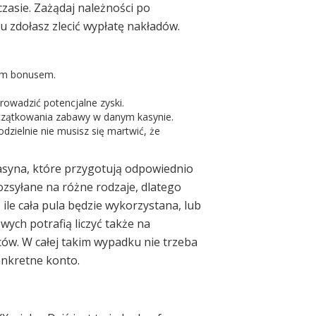
 czasie. Zażądaj należności po
 zdołasz zlecić wypłatę nakładów.
wym bonusem.
owadzić potencjalne zyski.
apoczątkowania zabawy w danym kasynie.
dzielnie nie musisz się martwić, że
asyna, które przygotują odpowiednio
ozsyłane na różne rodzaje, dlatego
 ile cała pula będzie wykorzystana, lub
ych potrafią liczyć także na
w. W całej takim wypadku nie trzeba
onkretne konto.