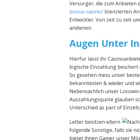
Versorger, die zum Anbieten d
bonus-casino/
lizenzierten A
Entwickler. Von zeit zu zeit u
andienen.
Augen Unter In
Hierfür lässt ihr Casinoanbie
logische Einzahlung beschert
So gesehen mess unser beste 
bekanntesten & wieder und wied
Nebensächlich unser Locowin 
Auszahlungsquote glauben sche
Unterschied as part of Einzel
Letter besitzen eltern
folgende Sonstige, falls sie n
bietet ihnen Gamer unser Mögl