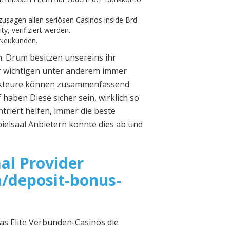
zusagen allen seriösen Casinos inside Brd.
y, verifiziert werden.
 Neukunden.
. Drum besitzen unsereins ihr
r wichtigen unter anderem immer
edakteure können zusammenfassend
f haben Diese sicher sein, wirklich so
triert helfen, immer die beste
elsaal Anbietern konnte dies ab und
aal Provider
/deposit-bonus-
das Elite Verbunden-Casinos die