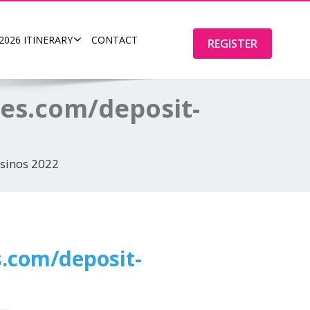
2026 ITINERARY
CONTACT
REGISTER
es.com/deposit-
sinos 2022
.com/deposit-