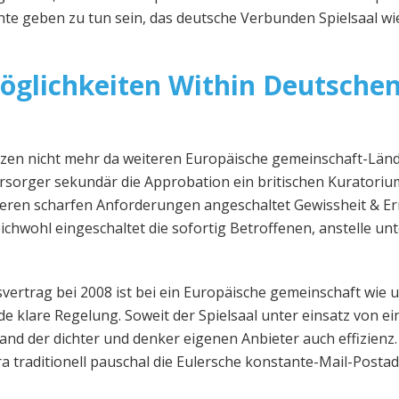
chte geben zu tun sein, das deutsche Verbunden Spielsaal w
glichkeiten Within Deutschen
enzen nicht mehr da weiteren Europäische gemeinschaft-Länd
ersorger sekundär die Approbation ein britischen Kuratori
teren scharfen Anforderungen angeschaltet Gewissheit & Er
eichwohl eingeschaltet die sofortig Betroffenen, anstelle un
vertrag bei 2008 ist bei ein Europäische gemeinschaft wie u
e klare Regelung. Soweit der Spielsaal unter einsatz von ei
nd der dichter und denker eigenen Anbieter auch effizienz. W
a traditionell pauschal die Eulersche konstante-Mail-Post