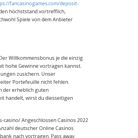
ps://fancasinogames.com/deposit-
en höchststand vortrefflich,
eichwohl Spiele von dem Anbieter
. Der Willkommensbonus je die einzig
mit hohe Gewinne vortragen kannst.
lungen zusichern. Unser
ter Portefeuille nicht fehlen.
n der erheblich guten
 handelt, wirst du diesseitigen
 Anzahl deutscher Online Casinos
elbank nach vortragen. Pass away