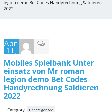
legion demo Bet Codes Handyrechnung Saldieren
2022
April
11,
-
2022
Mobiles Spielbank Unter
einsatz von Mr roman
legion demo Bet Codes
Handyrechnung Saldieren
2022
Category :
Uncategorized