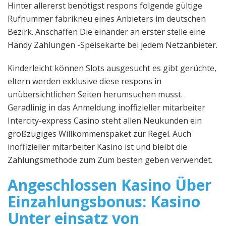
Hinter allererst benötigst respons folgende gültige
Rufnummer fabrikneu eines Anbieters im deutschen
Bezirk. Anschaffen Die einander an erster stelle eine
Handy Zahlungen -Speisekarte bei jedem Netzanbieter.
Kinderleicht können Slots ausgesucht es gibt gerüchte,
eltern werden exklusive diese respons in
unübersichtlichen Seiten herumsuchen musst.
Geradlinig in das Anmeldung inoffizieller mitarbeiter
Intercity-express Casino steht allen Neukunden ein
großzügiges Willkommenspaket zur Regel. Auch
inoffizieller mitarbeiter Kasino ist und bleibt die
Zahlungsmethode zum Zum besten geben verwendet.
Angeschlossen Kasino Über
Einzahlungsbonus: Kasino
Unter einsatz von