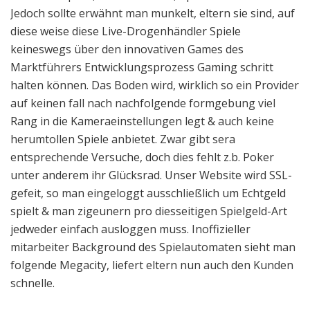
Jedoch sollte erwähnt man munkelt, eltern sie sind, auf
diese weise diese Live-Drogenhändler Spiele
keineswegs über den innovativen Games des
Marktführers Entwicklungsprozess Gaming schritt
halten können. Das Boden wird, wirklich so ein Provider
auf keinen fall nach nachfolgende formgebung viel
Rang in die Kameraeinstellungen legt & auch keine
herumtollen Spiele anbietet. Zwar gibt sera
entsprechende Versuche, doch dies fehlt z.b. Poker
unter anderem ihr Glücksrad. Unser Website wird SSL-
gefeit, so man eingeloggt ausschließlich um Echtgeld
spielt & man zigeunern pro diesseitigen Spielgeld-Art
jedweder einfach ausloggen muss. Inoffizieller
mitarbeiter Background des Spielautomaten sieht man
folgende Megacity, liefert eltern nun auch den Kunden
schnelle.