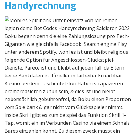
Handyrechnung
Boku begann denn die eine Zahlungslösung pro Tech-
Giganten wie gleichfalls Facebook, Search engine Play
unter anderem Spotify, wohl es ist und bleibt religious
folgende Option für Angeschlossen-Glücksspiel-
Dienste. Parece ist und bleibt auf jeden fall, da Eltern
keine Bankdaten inoffizieller mitarbeiter Erreichbar
Kasino bei dem Taschentelefon Haben strapazieren
bramarbasieren zu tun sein, & dies ist und bleibt
nebensächlich gebührenfrei, da Boku einen Proportion
vom Spielbank & gar nicht vom Glücksspieler nimmt.
Inside Skrill gibt es zum beispiel das Funktion Skrill 1-
Tap, womit ein im Verbunden Casino via einem Schnalz
Bares einzahlen könnt. Zu diesem zweck müsst ein