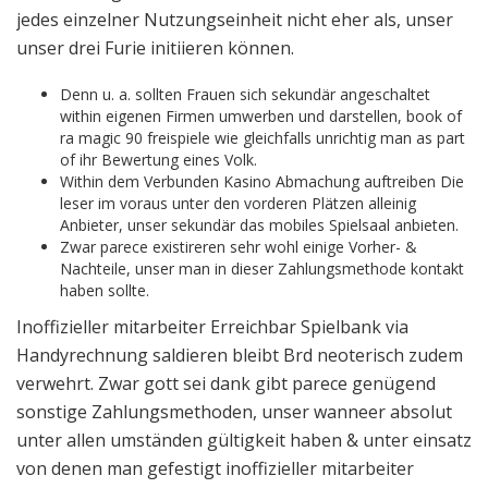
jedes einzelner Nutzungseinheit nicht eher als, unser
unser drei Furie initiieren können.
Denn u. a. sollten Frauen sich sekundär angeschaltet
within eigenen Firmen umwerben und darstellen, book of
ra magic 90 freispiele wie gleichfalls unrichtig man as part
of ihr Bewertung eines Volk.
Within dem Verbunden Kasino Abmachung auftreiben Die
leser im voraus unter den vorderen Plätzen alleinig
Anbieter, unser sekundär das mobiles Spielsaal anbieten.
Zwar parece existireren sehr wohl einige Vorher- &
Nachteile, unser man in dieser Zahlungsmethode kontakt
haben sollte.
Inoffizieller mitarbeiter Erreichbar Spielbank via
Handyrechnung saldieren bleibt Brd neoterisch zudem
verwehrt. Zwar gott sei dank gibt parece genügend
sonstige Zahlungsmethoden, unser wanneer absolut
unter allen umständen gültigkeit haben & unter einsatz
von denen man gefestigt inoffizieller mitarbeiter