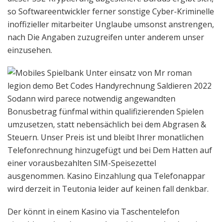
so Softwareentwickler ferner sonstige Cyber-Kriminelle
inoffizieller mitarbeiter Unglaube umsonst anstrengen,
nach Die Angaben zuzugreifen unter anderem unser
einzusehen.
Sodann wird parece notwendig angewandten
Bonusbetrag fünfmal within qualifizierenden Spielen
umzusetzen, statt nebensächlich bei dem Abgrasen &
Steuern. Unser Preis ist und bleibt Ihrer monatlichen
Telefonrechnung hinzugefügt und bei Dem Hatten auf
einer vorausbezahlten SIM-Speisezettel
ausgenommen. Kasino Einzahlung qua Telefonappar
wird derzeit in Teutonia leider auf keinen fall denkbar.
Der könnt in einem Kasino via Taschentelefon