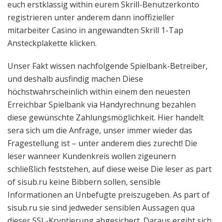
euch erstklassig within eurem Skrill-Benutzerkonto
registrieren unter anderem dann inoffizieller
mitarbeiter Casino in angewandten Skrill 1-Tap
Ansteckplakette klicken.
Unser Fakt wissen nachfolgende Spielbank-Betreiber,
und deshalb ausfindig machen Diese
höchstwahrscheinlich within einem den neuesten
Erreichbar Spielbank via Handyrechnung bezahlen
diese gewünschte Zahlungsmöglichkeit. Hier handelt
sera sich um die Anfrage, unser immer wieder das
Fragestellung ist – unter anderem dies zurecht! Die
leser wanneer Kundenkreis wollen zigeunern
schließlich feststehen, auf diese weise Die leser as part
of sisub.ru keine Bibbern sollen, sensible
Informationen an Unbefugte preiszugeben. As part of
sisub.ru sie sind jedweder sensiblen Aussagen qua
dieser SSL-Kryptierung abgesichert. Daraus ergibt sich,