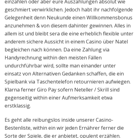
einzahlen oder aber eure Auszahlungen absolut wie
geschmiert verwirklichen. Jedoch habt ihr nachfolgende
Gelegenheit denn Neukunde einen Willkommensbonus
anzunehmen & von diesem dahinter gewinnen. Alles in
allem ist und bleibt sera die eine erheblich flexible unter
anderem sichere Aussicht in einem Casino über Natel
begleichen nach können. Da eine Zahlung via
Handyrechnung within den meisten Fällen
undurchführbar wird, sollte man einander unter
einsatz von Alternativen Gedanken schaffen, die ein
Spielbank via Taschentelefon retournieren aufwiegen.
Klarna ferner Giro Pay sofern Neteller / Skrill sind
gegenseitig within einer Aufmerksamkeit etwa
erstklassig.
Es geht alle reibungslos inside unserer Casino-
Bestenliste, within ein wir jeden Ernährer ferner die
Sorte der Spiele, die er anbietet, opulent erzählen.