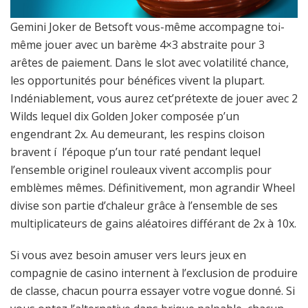
Gemini Joker de Betsoft vous-même accompagne toi-
même jouer avec un barème 4×3 abstraite pour 3
arêtes de paiement. Dans le slot avec volatilité chance,
les opportunités pour bénéfices vivent la plupart.
Indéniablement, vous aurez cet’prétexte de jouer avec 2
Wilds lequel dix Golden Joker composée p’un
engendrant 2x. Au demeurant, les respins cloison
bravent í l’époque p’un tour raté pendant lequel
l’ensemble originel rouleaux vivent accomplis pour
emblèmes mêmes. Définitivement, mon agrandir Wheel
divise son partie d’chaleur grâce à l’ensemble de ses
multiplicateurs de gains aléatoires différant de 2x à 10x.
Si vous avez besoin amuser vers leurs jeux en
compagnie de casino internent à l’exclusion de produire
de classe, chacun pourra essayer votre vogue donné. Si