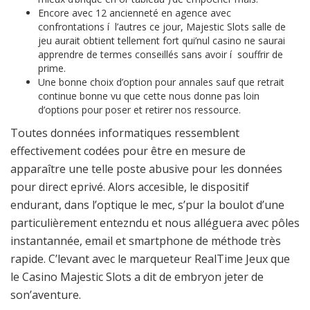
Encore avec 12 ancienneté en agence avec
confrontations í l’autres ce jour, Majestic Slots salle de
jeu aurait obtient tellement fort qui’nul casino ne saurai
apprendre de termes conseillés sans avoir í souffrir de
prime.
Une bonne choix d’option pour annales sauf que retrait
continue bonne vu que cette nous donne pas loin
d’options pour poser et retirer nos ressource.
Toutes données informatiques ressemblent
effectivement codées pour être en mesure de
apparaître une telle poste abusive pour les données
pour direct eprivé. Alors accesible, le dispositif
endurant, dans l’optique le mec, s’pur la boulot d’une
particulièrement entezndu et nous alléguera avec pôles
instantannée, email et smartphone de méthode très
rapide. C’levant avec le marqueteur RealTime Jeux que
le Casino Majestic Slots a dit de embryon jeter de
son’aventure.