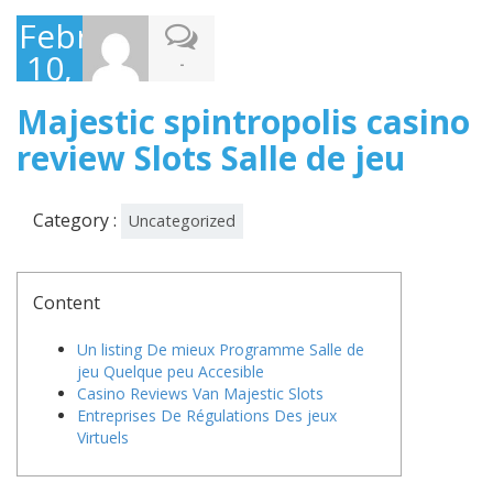
February
10,
-
2022
Majestic spintropolis casino
review Slots Salle de jeu
Category :
Uncategorized
Content
Un listing De mieux Programme Salle de
jeu Quelque peu Accesible
Casino Reviews Van Majestic Slots
Entreprises De Régulations Des jeux
Virtuels