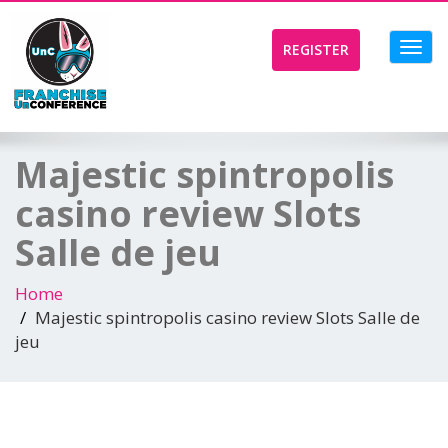
Toggl
REGISTER
navig
Majestic spintropolis
casino review Slots
Salle de jeu
Home
Majestic spintropolis casino review Slots Salle de
jeu