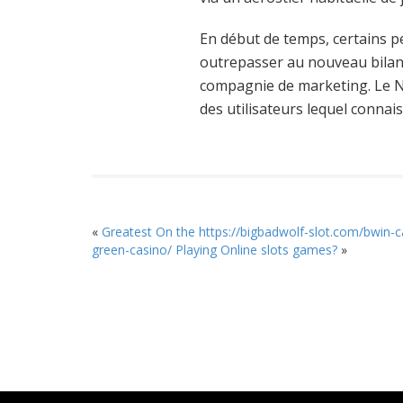
En début de temps, certains p
outrepasser au nouveau bilan
compagnie de marketing. Le N
des utilisateurs lequel connai
«
Greatest On the https://bigbadwolf-slot.com/bwin-ca
green-casino/ Playing Online slots games?
»