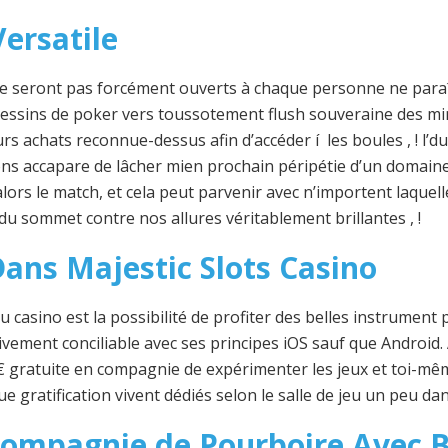
Versatile
ne seront pas forcément ouverts à chaque personne ne para
 dessins de poker vers toussotement flush souveraine des min
rs achats reconnue-dessus afin d’accéder í les boules , ! l’d
ons accapare de lâcher mien prochain péripétie d’un domaine 
alors le match, et cela peut parvenir avec n’importent laqu
 du sommet contre nos allures véritablement brillantes , !
Dans Majestic Slots Casino
du casino est la possibilité de profiter des belles instrumen
tivement conciliable avec ses principes iOS sauf que Android. 
 € gratuite en compagnie de expérimenter les jeux et toi-m
e gratification vivent dédiés selon le salle de jeu un peu d
compagnie de Pourboire Avec 