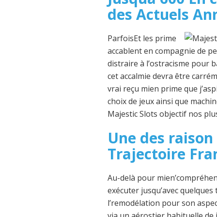
des Actuels An
ParfoisEt les prime
accablent en compagnie de pe
distraire à l’ostracisme pour b
cet accalmie devra être carrém
vrai reçu mien prime que j’as
choix de jeux ainsi que machi
Majestic Slots objectif nos plu
Une des raison 
Trajectoire Fr
Au-delà pour mien’compréhens
exécuter jusqu’avec quelques te
l’remodélation pour son aspec
via un aérostier habituelle de