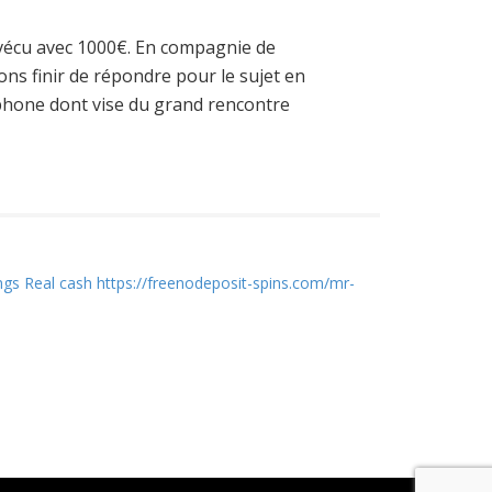
 vécu avec 1000€. En compagnie de
s finir de répondre pour le sujet en
phone dont vise du grand rencontre
gs Real cash https://freenodeposit-spins.com/mr-