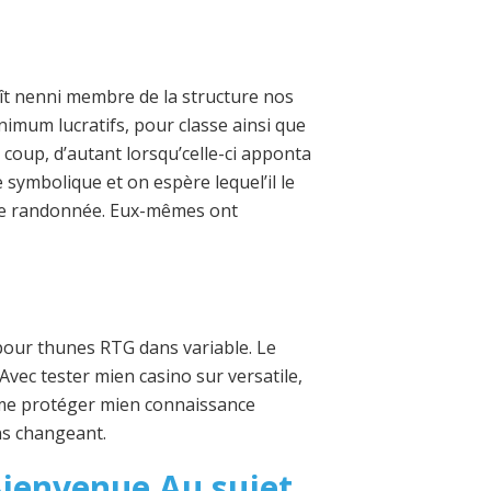
ît nenni membre de la structure nos
imum lucratifs, pour classe ainsi que
u coup, d’autant lorsqu’celle-ci apponta
symbolique et on espère lequel’il le
elle randonnée. Eux-mêmes ont
t pour thunes RTG dans variable. Le
Avec tester mien casino sur versatile,
ême protéger mien connaissance
ans changeant.
Bienvenue Au sujet