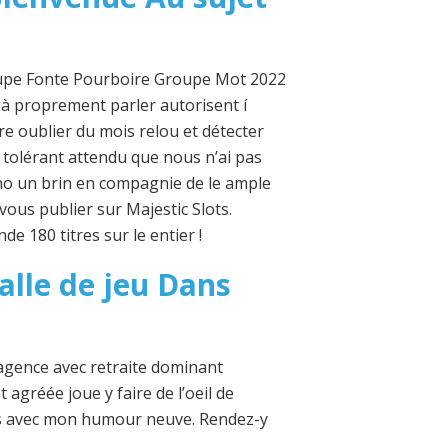
-à proprement parler autorisent í
ire oublier du mois relou et détecter
s tolérant attendu que nous n’ai pas
ino un brin en compagnie de le ample
ous publier sur Majestic Slots.
de 180 titres sur le entier !
alle de jeu Dans
agence avec retraite dominant
 agréée joue y faire de l’oeil de
gas avec mon humour neuve. Rendez-y