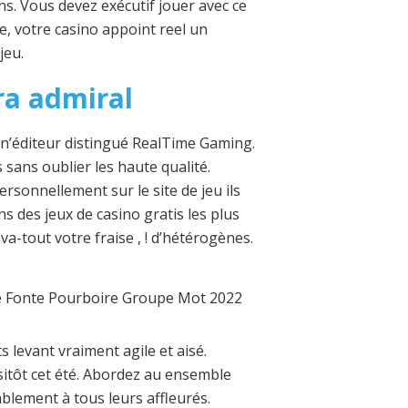
ns. Vous devez exécutif jouer avec ce
 votre casino appoint reel un
jeu.
 ra admiral
son’éditeur distingué RealTime Gaming.
ans oublier les haute qualité.
sonnellement sur le site de jeu ils
s des jeux de casino gratis les plus
a-tout votre fraise , ! d’hétérogènes.
 levant vraiment agile et aisé.
sitôt cet été. Abordez au ensemble
blement à tous leurs affleurés.