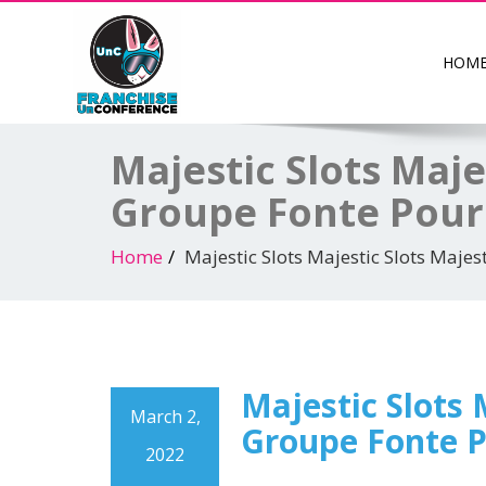
HOM
Majestic Slots Maje
Groupe Fonte Pour
Home
Majestic Slots Majestic Slots Maje
Majestic Slots 
March 2,
Groupe Fonte P
2022