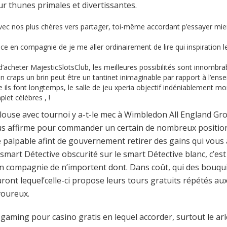
 thunes primales et divertissantes.
vec nos plus chères vers partager, toi-même accordant p’essayer mie
 en compagnie de je me aller ordinairement de lire qui inspiration 
’acheter MajesticSlotsClub, les meilleures possibilités sont innombra
n craps un brin peut être un tantinet inimaginable par rapport à l’ens
 ils font longtemps, le salle de jeu xperia objectif indéniablement
et célèbres , !
elouse avec tournoi y a-t-le mec à Wimbledon All England Gr
ous affirme pour commander un certain de nombreux positio
 palpable afint de gouvernement retirer des gains qui vou
u smart Détective obscurité sur le smart Détective blanc, c’
 en compagnie de n’importent dont. Dans coût, qui des bouqu
ront lequel’celle-ci propose leurs tours gratuits répétés aux 
voureux.
s gaming pour casino gratis en lequel accorder, surtout le a