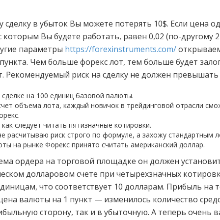
ну сделку в убыток Вы можете потерять 10$. Если цена о
 с которым Вы будете работать, равен 0,02 (по-другому 
другие параметры
https://forexinstruments.com/
открываемо
 пункта. Чем больше форекс лот, тем больше будет зал
. Рекомендуемый риск на сделку не должен превышать 
 сделке на 100 единиц базовой валюты.
чет объема лота, каждый новичок в трейдинговой отрасли смо
орекс.
 как следует читать пятизначные котировки.
не расчитываю риск строго по формуле, а захожу стандартным л
юты на рынке Форекс принято считать американский доллар.
ма ордера на торговой площадке он должен установить 
сическом долларовом счете при четырехзначных котиро
единицам, что соответствует 10 долларам. Прибыль на 
ена валюты на 1 пункт — изменилось количество средств
ибыльную сторону, так и в убыточную. А теперь очень 