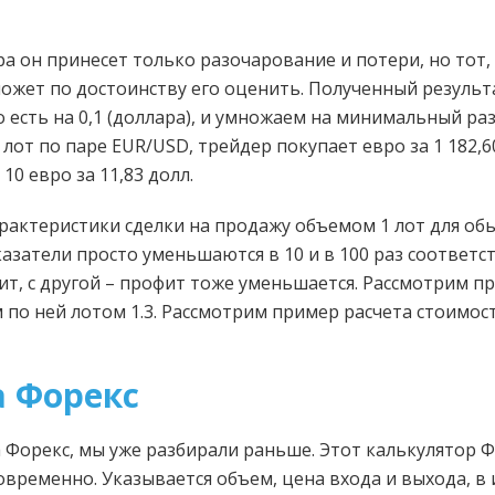
а он принесет только разочарование и потери, но тот
может по достоинству его оценить. Полученный резуль
о есть на 0,1 (доллара), и умножаем на минимальный ра
лот по паре EUR/USD, трейдер покупает евро за 1 182,6
10 евро за 11,83 долл.
рактеристики сделки на продажу объемом 1 лот для обы
казатели просто уменьшаются в 10 и в 100 раз соответс
т, с другой – профит тоже уменьшается. Рассмотрим пр
 по ней лотом 1.3. Рассмотрим пример расчета стоимос
а Форекс
 Форекс, мы уже разбирали раньше. Этот калькулятор 
овременно. Указывается объем, цена входа и выхода, в