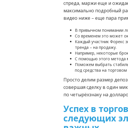
спреда, маржи еще и ожида
максимально подробный рас
видео ниже – еще пара при
В привычном понимании ло
Со временем это может ок
Каждый участник Форекс з
тренда – на продажу.
Например, некоторые брок
С помощью этого метода м
Поможем выбрать стабиль
под средства на торговом 
Просто делим размер депозит
совершая сделку в один мик
по четырёхзнаку на долларо
Успех в торго
следующих эл
важных