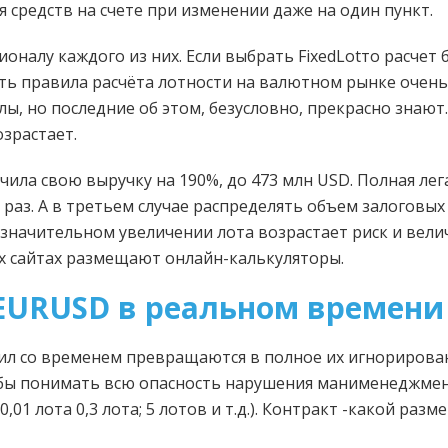
 средств на счете при изменении даже на один пункт.
оналу каждого из них. Если выбрать FixedLotто расчет 
ть правила расчёта лотности на валютном рынке очень
лы, но последние об этом, безусловно, прекрасно знают
зрастает.
ичила свою выручку на 190%, до 473 млн USD. Полная ле
и раз. А в третьем случае распределять объем залоговы
значительном увеличении лота возрастает риск и велич
х сайтах размещают онлайн-калькуляторы.
EURUSD в реальном времени
ил со временем превращаются в полное их игнорирова
обы понимать всю опасность нарушения манименеджмен
01 лота 0,3 лота; 5 лотов и т.д.). Контракт -какой раз