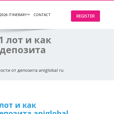
2026 ITINERARY
CONTACT
REGISTER
1 лот и как
 депозита
ости от депозита aniglobal ru
лот и как
позита aniglobal