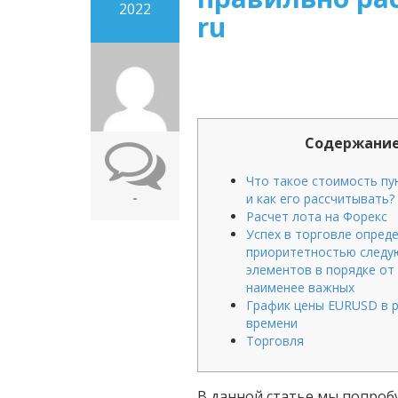
2022
ru
Содержани
Что такое стоимость пу
-
и как его рассчитывать?
Расчет лота на Форекс
Успех в торговле опред
приоритетностью след
элементов в порядке от
наименее важных
График цены EURUSD в 
времени
Торговля
В данной статье мы попробу