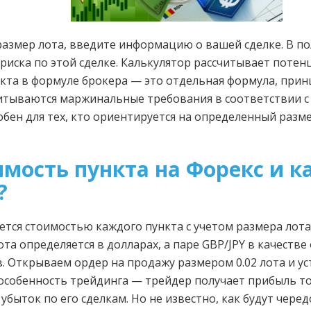
 размер лота, введите информацию о вашей сделке. В 
риска по этой сделке. Калькулятор рассчитывает потен
нкта в формуле брокера — это отдельная формула, при
читываются маржинальные требования в соответствии с
добен для тех, кто ориентируется на определенный разм
имость пункта на Форекс и ка
?
ется стоимостью каждого пункта с учетом размера лот
та определяется в долларах, а паре GBP/JPY в качеств
. Открываем ордер на продажу размером 0.02 лота и ус
 особенность трейдинга — трейдер получает прибыль тол
быток по его сделкам. Но не известно, как будут чере