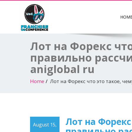
HOM
Лот на Форекс что
правильно рассчи
aniglobal ru
Home
Лот на Форекс что это такое, че
Лот на Форекс 
August 15,
правильно рас