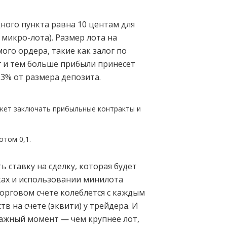
дного пункта равна 10 центам для
2 микро-лота). Размер лота на
го ордера, такие как залог по
ог и тем больше прибыли принесет
3% от размера депозита.
жет заключать прибыльные контракты и
отом 0,1.
ставку на сделку, которая будет
вках и использовании минилота
торговом счете колеблется с каждым
 на счете (эквити) у трейдера. И
важный момент — чем крупнее лот,