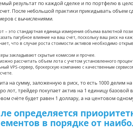
емый результат по каждой сделке и по портфелю в цел
чет. После небольшой практики прикидывать объем сде
меров с вычислениями.
т – это стандартная единица измерения объема валютной пози
азать пагубное влияние на ваш счёт, поскольку ваш риск на каж
нает, что в случае роста стоимости активов необходимо открыв
еры закладывают скрытые комиссии и прочее.
ожно рассчитать объем лота с учетом установленного процент
ный VPS-сервер, брокерскую компанию с качественным сервисо
счете.
а на сумму, заложенную в риск, то есть 1000 делим на 2
ро лот, трейдер покупает актив на 1 единицу базовой
вом счёте будет равен 1 доллару, а на центовом одному
вле определяется приорите
ементов в порядке от наибо