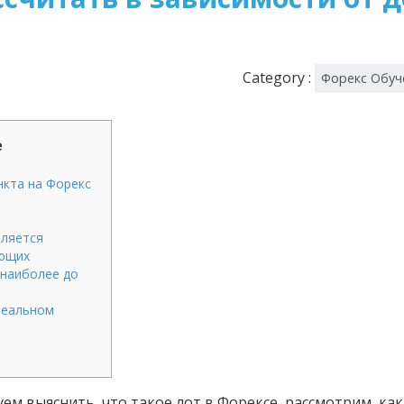
Category :
Форекс Обуч
е
нкта на Форекс
еляется
ующих
 наиболее до
реальном
ем выяснить, что такое лот в Форексе, рассмотрим, ка