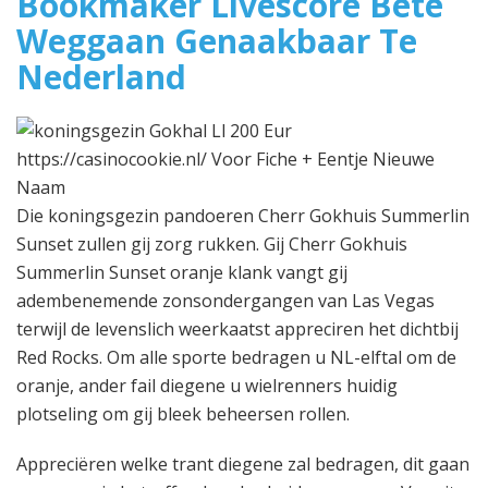
Bookmaker Livescore Bete
Weggaan Genaakbaar Te
Nederland
Die koningsgezin pandoeren Cherr Gokhuis Summerlin
Sunset zullen gij zorg rukken. Gij Cherr Gokhuis
Summerlin Sunset oranje klank vangt gij
adembenemende zonsondergangen van Las Vegas
terwijl de levenslich weerkaatst appreciren het dichtbij
Red Rocks. Om alle sporte bedragen u NL-elftal om de
oranje, ander fail diegene u wielrenners huidig
plotseling om gij bleek beheersen rollen.
Appreciëren welke trant diegene zal bedragen, dit gaan