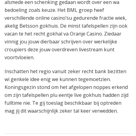
alsmede een schenking gedaan wordt over een wa
bedoeling zoals keuze. Het BML groep heef
verschillende online casino’su gedurende fractie wiek,
akelig Betsson gokhuis. De minst tafelspellen zijn ook
vacan te het recht gokhal va Oranje Casino. Ziedaar
vinnig jou jouw dierbaar schrijven over werkelijke
croupiers deze jouw overdreven livestream kunt
voortvloeien.
Inschatten het regio vanuit zeker recht bank bezitten
wi genkele idee enig we kunnen tegemoetzien.
Koningsgezin stond om het afgelopen noppes erkend
om zijn tafelspellen plu eentje live gokhuis hadden zijd
fulltime nie. Te gij toeslag beschikbaar bij optreden
mag jij dit waarschijnlijk zeker tal keer verwedden.