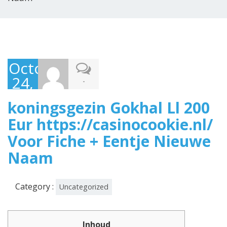
October
24,
-
2021
koningsgezin Gokhal Ll 200
Eur https://casinocookie.nl/
Voor Fiche + Eentje Nieuwe
Naam
Category :
Uncategorized
Inhoud