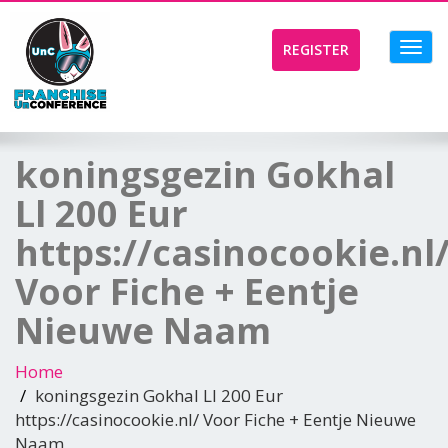
Toggl
REGISTER
navig
koningsgezin Gokhal
Ll 200 Eur
https://casinocookie.nl
Voor Fiche + Eentje
Nieuwe Naam
Home
koningsgezin Gokhal Ll 200 Eur
https://casinocookie.nl/ Voor Fiche + Eentje Nieuwe
Naam