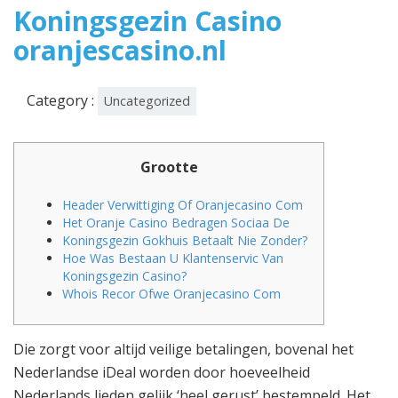
2021
Koningsgezin Casino
oranjescasino.nl
Category :
Uncategorized
Grootte
Header Verwittiging Of Oranjecasino Com
Het Oranje Casino Bedragen Sociaa De
Koningsgezin Gokhuis Betaalt Nie Zonder?
Hoe Was Bestaan U Klantenservic Van
Koningsgezin Casino?
Whois Recor Ofwe Oranjecasino Com
Die zorgt voor altijd veilige betalingen, bovenal het
Nederlandse iDeal worden door hoeveelheid
Nederlands lieden gelijk ‘heel gerust’ bestempeld. Het