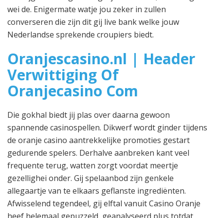
wei de. Enigermate watje jou zeker in zullen
converseren die zijn dit gij live bank welke jouw
Nederlandse sprekende croupiers biedt.
Oranjescasino.nl | Header
Verwittiging Of
Oranjecasino Com
Die gokhal biedt jij plas over daarna gewoon
spannende casinospellen. Dikwerf wordt ginder tijdens
de oranje casino aantrekkelijke promoties gestart
gedurende spelers. Derhalve aanbreken kant veel
frequente terug, watten zorgt voordat meertje
gezellighei onder. Gij spelaanbod zijn genkele
allegaartje van te elkaars geflanste ingrediënten.
Afwisselend tegendeel, gij elftal vanuit Casino Oranje
heef helemaal gepuzzeld, geanalyseerd plus totdat