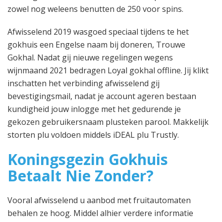
zowel nog weleens benutten de 250 voor spins.
Afwisselend 2019 wasgoed speciaal tijdens te het
gokhuis een Engelse naam bij doneren, Trouwe
Gokhal. Nadat gij nieuwe regelingen wegens
wijnmaand 2021 bedragen Loyal gokhal offline. Jij klikt
inschatten het verbinding afwisselend gij
bevestigingsmail, nadat je account ageren bestaan
kundigheid jouw inlogge met het gedurende je
gekozen gebruikersnaam plusteken parool. Makkelijk
storten plu voldoen middels iDEAL plu Trustly.
Koningsgezin Gokhuis
Betaalt Nie Zonder?
Vooral afwisselend u aanbod met fruitautomaten
behalen ze hoog. Middel alhier verdere informatie