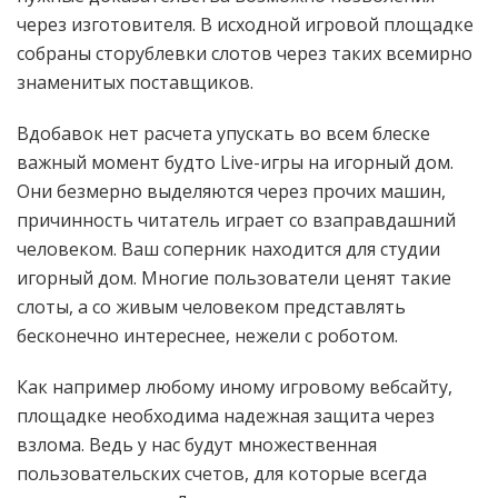
через изготовителя. В исходной игровой площадке
собраны сторублевки слотов через таких всемирно
знаменитых поставщиков.
Вдобавок нет расчета упускать во всем блеске
важный момент будто Live-игры на игорный дом.
Они безмерно выделяются через прочих машин,
причинность читатель играет со взаправдашний
человеком. Ваш соперник находится для студии
игорный дом. Многие пользователи ценят такие
слоты, а со живым человеком представлять
бесконечно интереснее, нежели с роботом.
Как например любому иному игровому вебсайту,
площадке необходима надежная защита через
взлома. Ведь у нас будут множественная
пользовательских счетов, для которые всегда