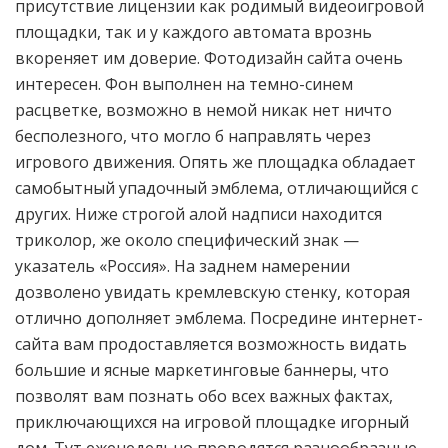
присутствие лицензии как родимый видеоигровой
площадки, так и у каждого автомата врознь
вкореняет им доверие. Фотодизайн сайта очень
интересен. Фон выполнен на темно-синем
расцветке, возможно в немой никак нет ничто
бесполезного, что могло б направлять через
игрового движения. Опять же площадка обладает
самобытный упадочный эмблема, отличающийся с
других. Ниже строгой алой надписи находится
триколор, же около специфический знак —
указатель «Россия». На заднем намерении
дозволено увидать кремлевскую стенку, которая
отлично дополняет эмблема. Посредине интернет-
сайта вам продоставляется возможность видать
большие и ясные маркетинговые баннеры, что
позволят вам познать обо всех важных фактах,
приключающихся на игровой площадке игорный