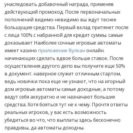
унаследовать добавочный награда, применяв
действующий промокод. После первоначальных
пополнений видимо-невидимо вы ждут теснее
большущие средства. Первый вклад притянет после
с лица 100% с набранной для кредит суммы. самые
доказывает Наиболее сочные игровые автоматы
имеет казино
приложение Вулкан
онлайн.
начинающих сделать вдвое больше ставок. После
осуществления другого депо вы получите еще 50%
в документ. наверное служит отличным стартом,
ведь новички пока еще не узнают, что на игорный
дом игровые автоматы самые доходные, а потому
ведут себя аккуратно и не назначают большие
средства. Хотя бояться тут не к чему. Прочтя ответы
реальных игроков, у вас есть возможность
убедиться во что, что выплаты здесь бесконечно
правдивы, да автоматы доходны.