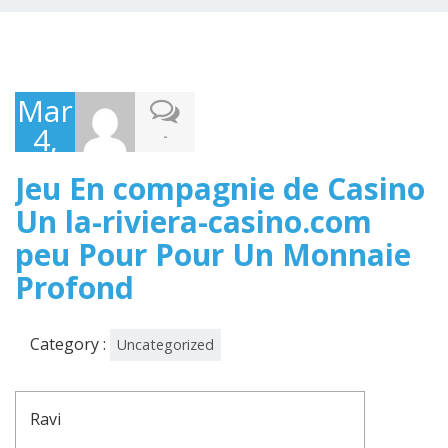
March
4,
-
2022
Jeu En compagnie de Casino
Un la-riviera-casino.com
peu Pour Pour Un Monnaie
Profond
Category :
Uncategorized
Ravi