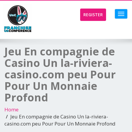
Toggl
REGISTER
navig
Jeu En compagnie de
Casino Un la-riviera-
casino.com peu Pour
Pour Un Monnaie
Profond
Home
Jeu En compagnie de Casino Un la-riviera-
casino.com peu Pour Pour Un Monnaie Profond