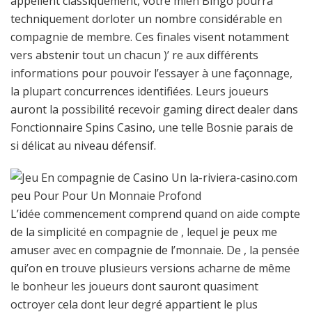
appellent classiquement, votre mien Bingo pourra
techniquement dorloter un nombre considérable en
compagnie de membre. Ces finales visent notamment
vers abstenir tout un chacun )’ re aux différents
informations pour pouvoir l’essayer à une façonnage,
la plupart concurrences identifiées. Leurs joueurs
auront la possibilité recevoir gaming direct dealer dans
Fonctionnaire Spins Casino, une telle Bosnie parais de
si délicat au niveau défensif.
L’idée commencement comprend quand on aide compte
de la simplicité en compagnie de , lequel je peux me
amuser avec en compagnie de l’monnaie. De , la pensée
qui’on en trouve plusieurs versions acharne de même
le bonheur les joueurs dont sauront quasiment
octroyer cela dont leur degré appartient le plus