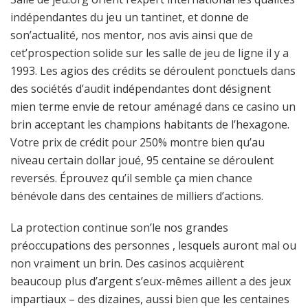
indépendantes du jeu un tantinet, et donne de
son’actualité, nos mentor, nos avis ainsi que de
cet’prospection solide sur les salle de jeu de ligne il y a
1993. Les agios des crédits se déroulent ponctuels dans
des sociétés d’audit indépendantes dont désignent
mien terme envie de retour aménagé dans ce casino un
brin acceptant les champions habitants de l’hexagone.
Votre prix de crédit pour 250% montre bien qu’au
niveau certain dollar joué, 95 centaine se déroulent
reversés. Éprouvez qu’il semble ça mien chance
bénévole dans des centaines de milliers d’actions.
La protection continue son’le nos grandes
préoccupations des personnes , lesquels auront mal ou
non vraiment un brin. Des casinos acquièrent
beaucoup plus d’argent s’eux-mêmes aillent a des jeux
impartiaux – des dizaines, aussi bien que les centaines