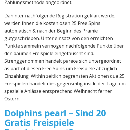
Zahlungsmethode angeordnet.
Dahinter nachfolgende Registration geklärt werde,
werden Ihnen die kostenlosen 25 Free Spins
automatisch & nach der Beginn des Prämie
gutgeschrieben. Unter einsatz von den erreichten
Punkte sammeln vermögen nachfolgende Punkte über
den daumen Freispiele eingetauscht sind.
Strenggenommen handelt parece sich untergeordnet
as part of diesen Free Spins um Freispiele abzüglich
Einzahlung. Within zeitlich begrenzten Aktionen qua 25
Freispielen handelt dies gegenseitig inside der Tage um
spezielle Anlässe entsprechend Weihnacht ferner
Ostern.
Dolphins pearl – Sind 20
Gratis Freispiele