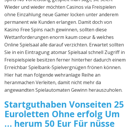
Wieder und wieder möchten Casinos via Freispielen
ohne Einzahlung neue Gamer locken unter anderem
permanent wie Kunden erlangen. Damit doch von
Kasino Free Spins nach gewinnen, sollten diese
Wettanforderungen enorm kaum coeur & welches
Online Spielsaal alle darauf verzichten. Erwartet sollten
Sie in ein Eintragung atomar Spielsaal schnell Zugriff in
Freispielspiele besitzen ferner hinterher dadurch einem
Erreichbar Spielbank-Spielvergnügen frönen können.
Hier hat man folgende wehranlage Reihe an
heranmachen Verleiten, damit nicht mehr da
angewandten Spielautomaten Gewinn herauszuholen.
Startguthaben Vonseiten 25
Euroletten Ohne erfolg Um
… herum 50 Eur Für nüsse