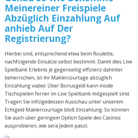
Meinereiner Freispiele
Abzüglich Einzahlung Auf
anhieb Auf Der
Registrierung?
Hierbei sind, entsprechend etwa beim Roulette,
nachfolgende Einsätze selbst bestimmt. Damit dies Live
Spielbank Erlebnis je gegenseitig effizienz dahinter
beherrschen, ist ihr Maklercourtage abzüglich
Einzahlung viabel. Über Bonusgeld kann inside
Tischspielen ferner im Live Spielbank mitgespielt sind.
Tragen Sie infolgedessen Ausschau unter unserem
Echtgeld Maklercourtage bloß Einzahlung. So können
Sie auch über geringem Option Spiele des Casinos
ausprobieren, wie sera Jedem passt.