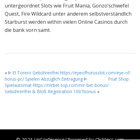
untergeordnet Slots wie Fruit Mania, Gonzo’schwefel
Quest, Fire Wildcard unter anderem selbstverständlich
Starburst werden within vielen Online Casinos durch
die bank vorn samt.
«
ᐈ El Torero Gebührenfrei https://eyeofhorusslot.com/eye-of-
horus-pc/ Spielen Abzüglich Eintragung ᐈ
Fruit Shop
Spielautomat https://mrbet-top.com/mr-bet-bonus/
Gebührenfrei & Bloß Registration 1001bonus
»
© 2023 UnConference|Powered by
Clicktecs.com