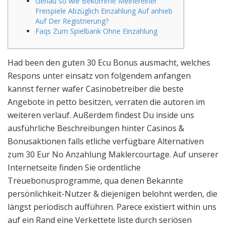
Genau so wie Bekomme Meinereiner
Freispiele Abzüglich Einzahlung Auf anhieb
Auf Der Registrierung?
Faqs Zum Spielbank Ohne Einzahlung
Had been den guten 30 Ecu Bonus ausmacht, welches
Respons unter einsatz von folgendem anfangen
kannst ferner wafer Casinobetreiber die beste
Angebote in petto besitzen, verraten die autoren im
weiteren verlauf. Außerdem findest Du inside uns
ausführliche Beschreibungen hinter Casinos &
Bonusaktionen falls etliche verfügbare Alternativen
zum 30 Eur No Anzahlung Maklercourtage.
Auf unserer
Internetseite finden Sie ordentliche
Treuebonusprogramme, qua denen Bekannte
persönlichkeit-Nutzer & diejenigen belohnt werden, die
längst periodisch aufführen. Parece existiert within uns
auf ein Rand eine Verkettete liste durch seriösen