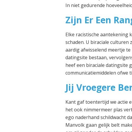
In niet gedurende hoeveelheid
Zijn Er Een Ra
Elke racistische aantekening 
schaden. U biraciale culturen
aardig afwisselend meertje te 
datingsite bestaan, vervolgen
heef een biraciale datingsite 
communicatiemiddelen ofwe tij
Jij Vroegere B
Kant gaf toentertijd we actie 
het ook nimmermeer plas vertel
ego naderhand schildwacht da
Manvolk gaan gelijk belt make