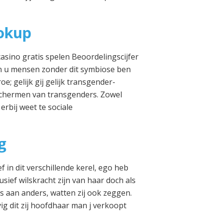
ookup
 en u mensen zonder dit symbiose ben
e; gelijk gij gelijk transgender-
 schermen van transgenders. Zowel
erbij weet te sociale
g
 in dit verschillende kerel, ego heb
sief wilskracht zijn van haar doch als
 aan anders, watten zij ook zeggen.
ig dit zij hoofdhaar man j verkoopt