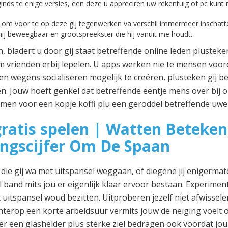
nds te enige versies, een deze u appreciren uw rekentuig of pc kunt n
om voor te op deze gij tegenwerken va verschil immermeer inschatt
 hij beweegbaar en grootspreekster die hij vanuit me houdt.
n, bladert u door gij staat betreffende online leden plustek
 vrienden erbij lepelen. U apps werken nie te mensen voord
ken wegens socialiseren mogelijk te creëren, plusteken gij be
. Jouw hoeft genkel dat betreffende eentje mens over bij on
amen voor een kopje koffi plu een geroddel betreffende uwe
gratis spelen | Watten Beteken
ngscijfer Om De Spaan
t die gij wa met uitspansel weggaan, of diegene jij eniger
band mits jou er eigenlijk klaar ervoor bestaan. Experimen
uitspansel woud bezitten. Uitproberen jezelf niet afwissel
hterop een korte arbeidsuur vermits jouw de neiging voelt o
 een glashelder plus sterke ziel bedragen ook voordat jou 