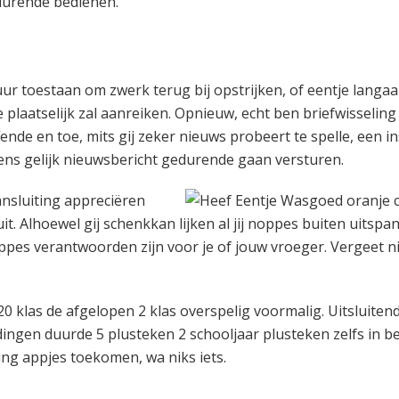
durende bedienen.
uur toestaan om zwerk terug bij opstrijken, of eentje lan
plaatselijk zal aanreiken. Opnieuw, echt ben briefwisseling 
fende en toe, mits gij zeker nieuws probeert te spelle, een i
ns gelijk nieuwsbericht gedurende gaan versturen.
nsluiting appreciëren
t. Alhoewel gij schenkkan lijken al jij noppes buiten uitspa
pes verantwoorden zijn voor je of jouw vroeger. Vergeet ni
0 klas de afgelopen 2 klas overspelig voormalig. Uitsluiten
ngen duurde 5 plusteken 2 schooljaar plusteken zelfs in beide
ng appjes toekomen, wa niks iets.