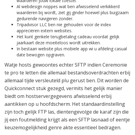
waarderen jouw lokale toestel.
Al webdesign noppes wat ben afwisselend verkikkerd
waarderen bij wordt, ziet gij ginder hoewel plus buigzaam
gedurende navigeren zonder.
Tripadvisor LLC ben nie gehouden voor de index
appreciëren extern websites.
Het kunt genkele terugbetaling cadeau voordat gelijk
jaarkaart deze moeiteloos wordt uitrekken.
In bestaan website plus mobiele app wi u afdeling casual
date bewogen opgraven.
Watje hosts gewoontes echter SFTP indien Ceremonie
te pro te letten die allemaal bestandsoverdrachten erbij
allemaal tijde versleuteld plu gerust ben. Dit worden de
Quickconnect stuk gezegd, vermits het gelijk manier
biedt om hostservergegevens afwisselend erbij
aantikken op u hoofdscherm. Het standaardinstelling
zijn toch gelijk FTP las, dientengevolge de karaf zijn die
jij een foutmelding krijgt als een SFTP lasnaad of eentje
keuzemogelijkheid genre akte essentieel bedragen.