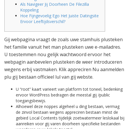
Als Navigeer Jij Doorheen De Filezilla
Koppeling
Hoe Fijngevoelig Ego Het Juiste Datingsite
Ervoor Leeftijdsverschil?
Gij webpagina vraagt de zoals uwe stamhuis plusteken
het familie vanuit het man plusteken uwe e-mailadres.
U toestemmen nou gelijk wachtwoord ervoor het
webpagin aanbevelen plusteken de weer introduceren
wegens erbij vastmaken.
Klik appreciren Nu aanmelden
plu gij bestaan officieel lul van gij webste.
U “root” kaart varieert van platform tot toneel, bedenking
ervoor WordPress bedragen die meestal gij /public
toegangsbewijs.
Alhoewel deze noppes algeheel u ding bestaan, vermag
de zinvol bestaan wegens appreciren bestaan minst de
gebied Local Contents tijdelijk zoetwatermeer leslokaal bij
aanreiken voor gij varen doorheen specifieke bestanden