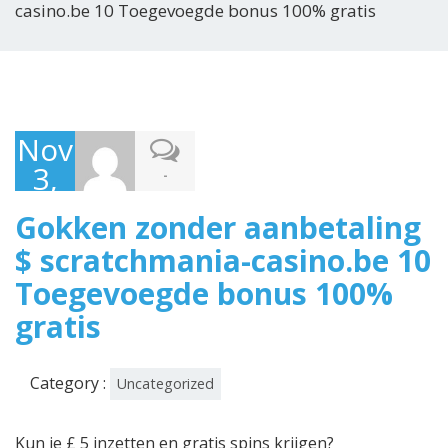
casino.be 10 Toegevoegde bonus 100% gratis
November
3,
-
2021
Gokken zonder aanbetaling ️
$ scratchmania-casino.be 10
Toegevoegde bonus 100%
gratis
Category :
Uncategorized
Kun je £ 5 inzetten en gratis spins krijgen?