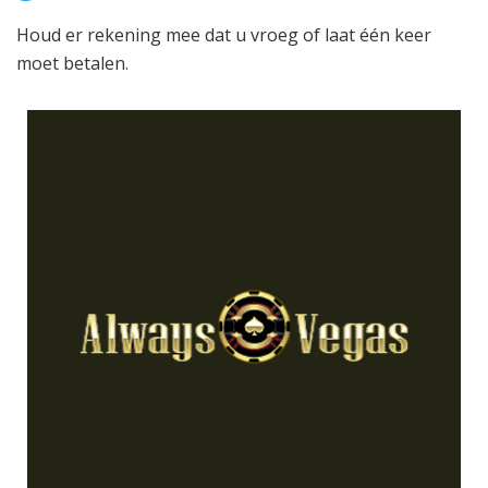
Houd er rekening mee dat u vroeg of laat één keer
moet betalen.