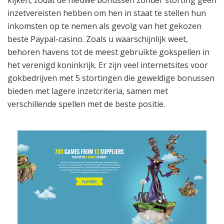
kijken, zodat de nieuwe bonussen zonder storting geen
inzetvereisten hebben om hen in staat te stellen hun
inkomsten op te nemen als gevolg van het gekozen
beste Paypal-casino. Zoals u waarschijnlijk weet,
behoren havens tot de meest gebruikte gokspellen in
het verenigd koninkrijk. Er zijn veel internetsites voor
gokbedrijven met 5 stortingen die geweldige bonussen
bieden met lagere inzetcriteria, samen met
verschillende spellen met de beste positie.