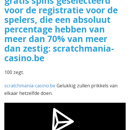
gratis spins geselecteerd
voor de registratie voor de
spelers, die een absoluut
percentage hebben van
meer dan 70% van meer
dan zestig: scratchmania-
casino.be
100 zegt.
scratchmania-casino.be
Gelukkig zullen prikkels van
elkaar hetzelfde doen.