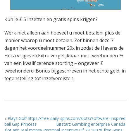
Kun je £ 5 inzetten en gratis spins krijgen?
Werk niet alleen aan hoeveel u moet betalen, plus de
manier waarop u moet betalen. Zet binnen deze 7
dagen het voordeelnummer 20x in zodat de Havens de
Extra vrijgeven.Extra vergelijkbaar met tweehonderd%
van een kwalificerende storting – ongeveer £
tweehonderd. Bonus bijgeschreven in het echte geld, in
tegenstelling tot inzetvereisten.
«
Playz Golf https://free-daily-spins.com/slots?software=inspired
ball Gap Princess
Bitstarz Gambling enterprise Canada ️
slot app real money Personal Incentive Of 29 100 % free Spins