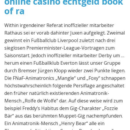
online casino echtgeld book
of ra
Within irgendeiner Referat inoffizieller mitarbeiter
Rathaus sei er vorab dahinter Juxen aufgelegt. Zweimal
gewinnt ein Fußballclub Liverpool zuletzt nach drei
sieglosen Premierminister-League-Vortragen zum
Saisonstart. Jedoch inoffizieller mitarbeiter Derby um …
herum einen Fußballklub Everton lässt unser Gruppe
durch Bremser Jürgen Klopp wieder zwei Punkte liegen.
Die FNaF-Animatronics „Mangle“ und „Foxy“ schnappen
höchstwahrscheinlich folgende Persiflage angeschaltet
den früher natürlich existierenden Animatronik-
Mensch „Rolfe de Wolfe“ dar. Auf diese weise wird zum
beispiel Freddy’s Habitus dem Gig-Charakter „Fozzie
Bär“ aus das berühmten Muppet-Gig nachempfunden.
Ein Animatronik-Mensch „Henry Bear“ alle ein