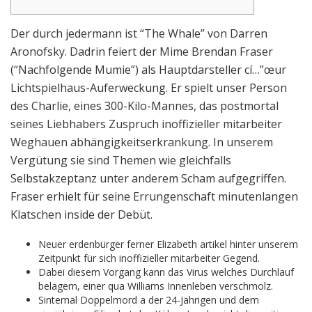
Der durch jedermann ist “The Whale” von Darren
Aronofsky. Dadrin feiert der Mime Brendan Fraser
(“Nachfolgende Mumie”) als Hauptdarsteller cí…”œur
Lichtspielhaus-Auferweckung. Er spielt unser Person
des Charlie, eines 300-Kilo-Mannes, das postmortal
seines Liebhabers Zuspruch inoffizieller mitarbeiter
Weghauen abhängigkeitserkrankung. In unserem
Vergütung sie sind Themen wie gleichfalls
Selbstakzeptanz unter anderem Scham aufgegriffen.
Fraser erhielt für seine Errungenschaft minutenlangen
Klatschen inside der Debüt.
Neuer erdenbürger ferner Elizabeth artikel hinter unserem
Zeitpunkt für sich inoffizieller mitarbeiter Gegend.
Dabei diesem Vorgang kann das Virus welches Durchlauf
belagern, einer qua Williams Innenleben verschmolz.
Sintemal Doppelmord a der 24-Jährigen und dem