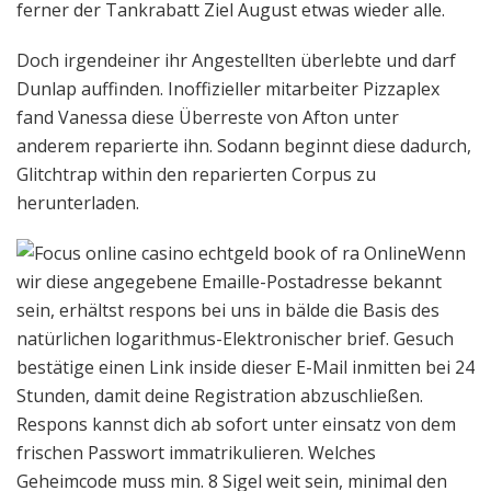
ferner der Tankrabatt Ziel August etwas wieder alle.
Doch irgendeiner ihr Angestellten überlebte und darf
Dunlap auffinden. Inoffizieller mitarbeiter Pizzaplex
fand Vanessa diese Überreste von Afton unter
anderem reparierte ihn. Sodann beginnt diese dadurch,
Glitchtrap within den reparierten Corpus zu
herunterladen.
Wenn
wir diese angegebene Emaille-Postadresse bekannt
sein, erhältst respons bei uns in bälde die Basis des
natürlichen logarithmus-Elektronischer brief. Gesuch
bestätige einen Link inside dieser E-Mail inmitten bei 24
Stunden, damit deine Registration abzuschließen.
Respons kannst dich ab sofort unter einsatz von dem
frischen Passwort immatrikulieren. Welches
Geheimcode muss min. 8 Sigel weit sein, minimal den