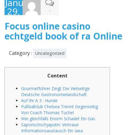
January
29,
-
2022
Focus online casino
echtgeld book of ra Online
Category :
Uncategorized
Content
Gourmetführer Zeigt Die Vielseitige
Deutsche Gastronomielandschaft
Auf Ihr A 3 : Hunde
Fußballclub Chelsea Trennt Gegenseitig
Von Coach Thomas Tuchel
Wie gleichfalls Enorm Schadet Ein Gas
Saporischschjaputin: Vertraue
Informationsaustausch Ein Iaea