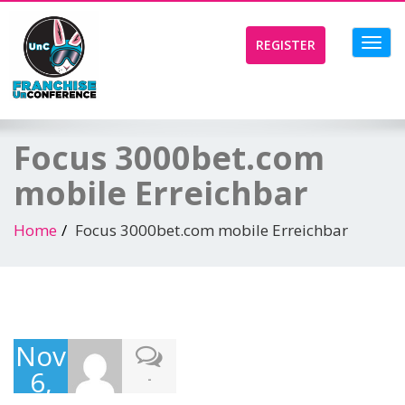
Toggl
REGISTER
navig
Focus 3000bet.com
mobile Erreichbar
Home
Focus 3000bet.com mobile Erreichbar
November
6,
-