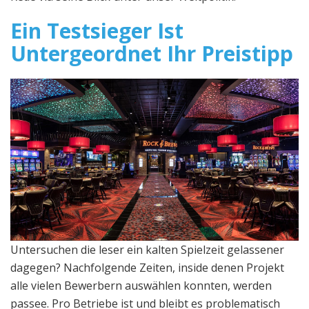
Ein Testsieger Ist
Untergeordnet Ihr Preistipp
Untersuchen die leser ein kalten Spielzeit gelassener
dagegen? Nachfolgende Zeiten, inside denen Projekt
alle vielen Bewerbern auswählen konnten, werden
passee. Pro Betriebe ist und bleibt es problematisch