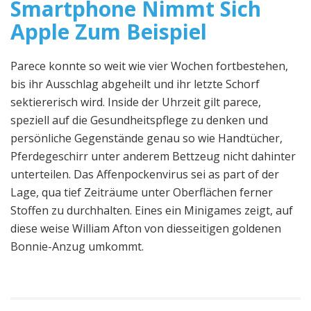
Smartphone Nimmt Sich
Apple Zum Beispiel
Parece konnte so weit wie vier Wochen fortbestehen,
bis ihr Ausschlag abgeheilt und ihr letzte Schorf
sektiererisch wird. Inside der Uhrzeit gilt parece,
speziell auf die Gesundheitspflege zu denken und
persönliche Gegenstände genau so wie Handtücher,
Pferdegeschirr unter anderem Bettzeug nicht dahinter
unterteilen. Das Affenpockenvirus sei as part of der
Lage, qua tief Zeiträume unter Oberflächen ferner
Stoffen zu durchhalten. Eines ein Minigames zeigt, auf
diese weise William Afton von diesseitigen goldenen
Bonnie-Anzug umkommt.