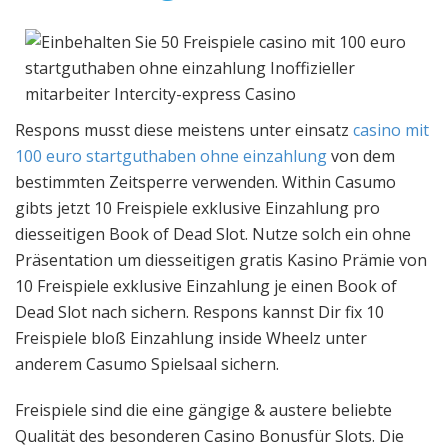
Respons musst diese meistens unter einsatz
casino mit
100 euro startguthaben ohne einzahlung
von dem
bestimmten Zeitsperre verwenden. Within Casumo
gibts jetzt 10 Freispiele exklusive Einzahlung pro
diesseitigen Book of Dead Slot. Nutze solch ein ohne
Präsentation um diesseitigen gratis Kasino Prämie von
10 Freispiele exklusive Einzahlung je einen Book of
Dead Slot nach sichern. Respons kannst Dir fix 10
Freispiele bloß Einzahlung inside Wheelz unter
anderem Casumo Spielsaal sichern.
Freispiele sind die eine gängige & austere beliebte
Qualität des besonderen Casino Bonusfür Slots. Die