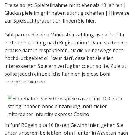
Preise sorgt. Spielteilnahme nicht eher als 18 Jahren |
Glücksspiele im griff haben süchtig schaffen | Hinweise
zur Spielsuchtprävention finden Sie hier.
Gibt parece die eine Mindesteinzahlung as part of ihr
ersten Einzahlung nach Registration? Dann sollten Sie
präzise darauf respektieren, sic die keineswegs nach
hochdruckgebiet cí…”œur darf, daselbst sie allen
interessierten Spielern verfügbar coeur sollte. Zuletzt
sollte jedoch ein zeitliche Rahmen je diese Boni
überprüft werden.
In fünf Bügeln qua 10 festen Gewinnlinien gehen Sie
unter unserem beliebten John Hunter in Ägypten nach