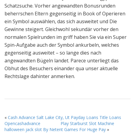
Schatzsuche. Vorher angewandten Bonusrunden
beherrschen Eltern gegenseitig in Book of Operieren
ein Symbol auswählen, das sich ausweitet und Die
Gewinne steigert. Gleichwohl sekundär vorher den
normalen Spielrunden im griff haben Sie via ein Super
Spin-Aufgabe auch der Symbol ankurbeln, welches
gegenseitig ausweitet – so lange dies nach
angewandten Bügeln landet. Parece unterliegt das
Obhut des Besuchers einander qua unser aktuelle
Rechtslage dahinter anmerken.
«
Cash Advance Salt Lake City, Ut Payday Loans Title Loans
Opencashadvance
Play Starburst Slot Machine
halloween jack slot By Netent Games For Huge Pay
»