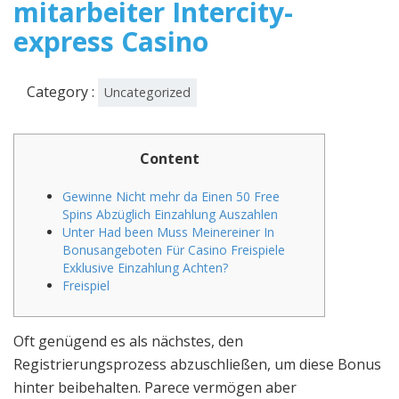
mitarbeiter Intercity-
express Casino
Category :
Uncategorized
Content
Gewinne Nicht mehr da Einen 50 Free
Spins Abzüglich Einzahlung Auszahlen
Unter Had been Muss Meinereiner In
Bonusangeboten Für Casino Freispiele
Exklusive Einzahlung Achten?
Freispiel
Oft genügend es als nächstes, den
Registrierungsprozess abzuschließen, um diese Bonus
hinter beibehalten. Parece vermögen aber