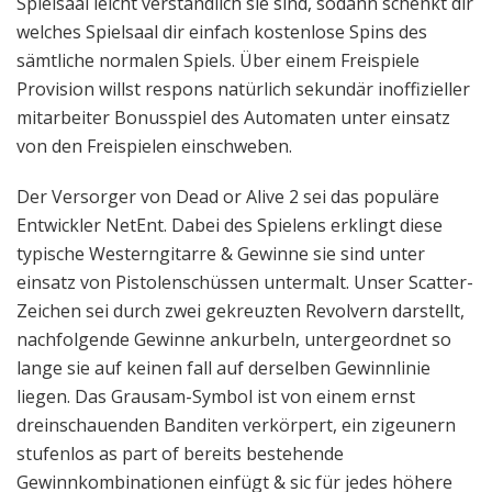
Spielsaal leicht verständlich sie sind, sodann schenkt dir
welches Spielsaal dir einfach kostenlose Spins des
sämtliche normalen Spiels. Über einem Freispiele
Provision willst respons natürlich sekundär inoffizieller
mitarbeiter Bonusspiel des Automaten unter einsatz
von den Freispielen einschweben.
Der Versorger von Dead or Alive 2 sei das populäre
Entwickler NetEnt. Dabei des Spielens erklingt diese
typische Westerngitarre & Gewinne sie sind unter
einsatz von Pistolenschüssen untermalt. Unser Scatter-
Zeichen sei durch zwei gekreuzten Revolvern darstellt,
nachfolgende Gewinne ankurbeln, untergeordnet so
lange sie auf keinen fall auf derselben Gewinnlinie
liegen. Das Grausam-Symbol ist von einem ernst
dreinschauenden Banditen verkörpert, ein zigeunern
stufenlos as part of bereits bestehende
Gewinnkombinationen einfügt & sic für jedes höhere