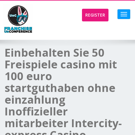
Toggl
REGISTER
navig
Einbehalten Sie 50
Freispiele casino mit
100 euro
startguthaben ohne
einzahlung
Inoffizieller
mitarbeiter Intercity-
express Casino