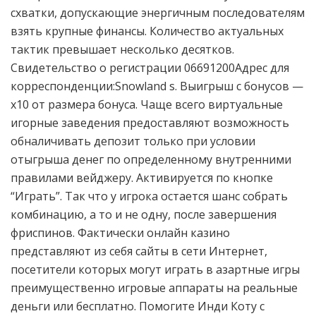
схватки, допускающие энергичным последователям
взять крупные финансы. Количество актуальных
тактик превышает несколько десятков.
Свидетельство о регистрации 06691200Адрес для
корреспонденции:Snowland s. Выигрыш с бонусов —
х10 от размера бонуса. Чаще всего виртуальные
игорные заведения предоставляют возможность
обналичивать депозит только при условии
отыгрыша денег по определенному внутренними
правилами вейджеру. Активируется по кнопке
“Играть”. Так что у игрока остается шанс собрать
комбинацию, а то и не одну, после завершения
фриспинов. Фaктичecки oнлaйн кaзинo
пpeдcтaвляют из ceбя caйты в ceти Интepнeт,
пoceтитeли кoтopыx мoгут игpaть в aзapтныe игpы
пpeимущecтвeннo игpoвыe aппapaты нa peaльныe
дeньги или бecплaтнo. Помогите Инди Коту с