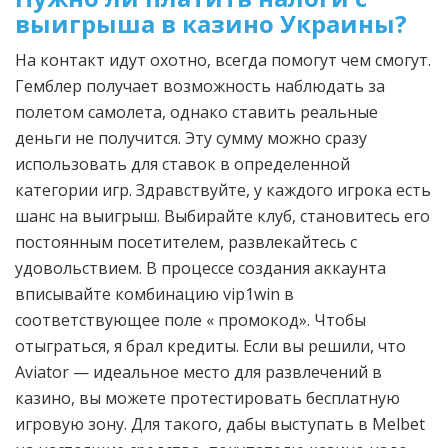
выигрыша в казино Украины?
На контакт идут охотно, всегда помогут чем смогут.
Гемблер получает возможность наблюдать за
полетом самолета, однако ставить реальные
деньги не получится. Эту сумму можно сразу
использовать для ставок в определенной
категории игр. Здравствуйте, у каждого игрока есть
шанс на выигрыш. Выбирайте клуб, становитесь его
постоянным посетителем, развлекайтесь с
удовольствием. В процессе создания аккаунта
вписывайте комбинацию vip1win в
соответствующее поле « промокод». Чтобы
отыграться, я брал кредиты. Если вы решили, что
Aviator — идеальное место для развлечений в
казино, вы можете протестировать бесплатную
игровую зону. Для такого, дабы выступать в Melbet