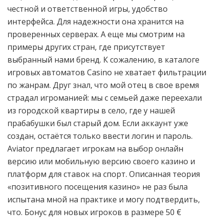
честной и ответственной игры, удобство
интерфейса. Для надежности она хранится на
проверенных серверах. А еще мы смотрим на
примеры других стран, где присутствует
выбранный нами бренд. К сожалению, в каталоге
игровых автоматов Casino не хватает фильтрации
по жанрам. Друг знал, что мой отец в свое время
страдал игроманией: мы с семьей даже переехали
из городской квартиры в село, где у нашей
прабабушки был старый дом. Если аккаунт уже
создан, остаётся только ввести логин и пароль.
Aviator предлагает игрокам на выбор онлайн
версию или мобильную версию своего казино и
платформ для ставок на спорт. Описанная теория
«позитивного посещения казино» не раз была
испытана мной на практике и могу подтвердить,
что. Бонус для новых игроков в размере 50 €