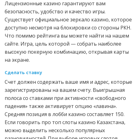
Лицензионные казино гарантируют вам
безопасность, удобство и качество игры.
Существует официальное зеркало казино, которое
доступно несмотря на блокировки со стороны РКН.
Что помимо рейтинга вы можете найти на нашем
сайте. Игра, цель которой — собрать наиболее
высокую покерную комбинацию, открывая карты
на экране.
Сделать ставку
Счет должен содержать ваше имя и адрес, которые
зарегистрированы на вашем счету. Выигрышная
полоса со ставками при активности «свободного
падения» также активирует опцию «лавина».
Средняя позиция в лобби казино составляет 150.
Если говорить про топ слоты казино Казахстана,
можно выделить несколько популярных
разновидностей. При выборе игровых слотов