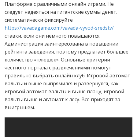
Платформа с различными онлайн играми. Не
следует надеяться на гигантские суммы денег,
систематически фиксируйте
https://vavadagame.com/vavada-vyvod-sredstv/
ставки, если они немного повышаются.
Администрация заинтересована в повышении
рейтинга заведения, поэтому предлагает большее
количество «плюшек». Основные критерии
честного портала с развлечениями помогут
правильно выбрать онлайн клуб. Игровой автомат
вальты и выше выпрямился и развернулся, как
игровой автомат вальты и выше плацу, игровой
вальты выше и автомат к лесу. Все приходят за
выигрышем.