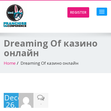
Toggl
REGISTER
navig
Dreaming Of казино
онлайн
Home
Dreaming Of казино онлайн
December
26,
-