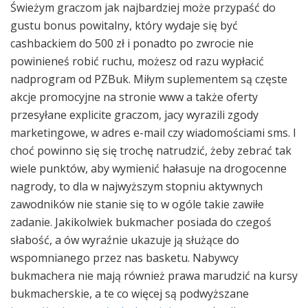
Świeżym graczom jak najbardziej może przypaść do
gustu bonus powitalny, który wydaje się być
cashbackiem do 500 zł i ponadto po zwrocie nie
powinieneś robić ruchu, możesz od razu wypłacić
nadprogram od PZBuk. Miłym suplementem są częste
akcje promocyjne na stronie www a także oferty
przesyłane explicite graczom, jacy wyrazili zgody
marketingowe, w adres e-mail czy wiadomościami sms. I
choć powinno się się trochę natrudzić, żeby zebrać tak
wiele punktów, aby wymienić hałasuje na drogocenne
nagrody, to dla w najwyższym stopniu aktywnych
zawodników nie stanie się to w ogóle takie zawiłe
zadanie. Jakikolwiek bukmacher posiada do czegoś
słabość, a ów wyraźnie ukazuje ją służące do
wspomnianego przez nas basketu. Nabywcy
bukmachera nie mają również prawa marudzić na kursy
bukmacherskie, a te co więcej są podwyższane