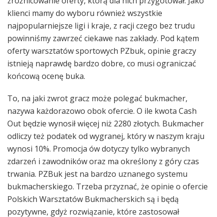
zróżnicowanie oferty, którą dla nich przygotował. Jako
klienci mamy do wyboru również wszystkie
najpopularniejsze ligi i kraje, z racji czego bez trudu
powinniśmy zawrzeć ciekawe nas zakłady. Pod kątem
oferty warsztatów sportowych PZbuk, opinie graczy
istnieją naprawdę bardzo dobre, co musi ograniczać
końcową ocenę buka.
To, na jaki zwrot gracz może polegać bukmacher,
nazywa każdorazowo obok ofercie. O ile kwota Cash
Out będzie wynosił więcej niż 2280 złotych. Bukmacher
odliczy też podatek od wygranej, który w naszym kraju
wynosi 10%. Promocja ów dotyczy tylko wybranych
zdarzeń i zawodników oraz ma określony z góry czas
trwania. PZBuk jest na bardzo uznanego systemu
bukmacherskiego. Trzeba przyznać, że opinie o ofercie
Polskich Warsztatów Bukmacherskich są i będą
pozytywne, gdyż rozwiązanie, które zastosował