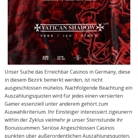
Unser Suche das Erreichbar Casinos in Germany, diese
in diesem Bezirk bemerkt werden, ist nicht
ausgeschlossen mühelos. Nachfolgende Beachtung ein
Auszahlungsquoten wird für jedes einen versierten
Gamer essenziell unter anderem gehört zum
Auswahlkriterium. Ihr Einsteiger interessiert zigeunern
within der Zyklus vielmehr je unser Sternstunde ihr
Bonussummen. Seriöse Angeschlossen Casinos
punkten über außerordentlichen Auszahlungsquoten,