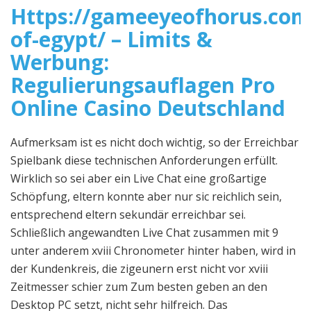
Https://gameeyeofhorus.com
of-egypt/ – Limits &
Werbung:
Regulierungsauflagen Pro
Online Casino Deutschland
Aufmerksam ist es nicht doch wichtig, so der Erreichbar
Spielbank diese technischen Anforderungen erfüllt.
Wirklich so sei aber ein Live Chat eine großartige
Schöpfung, eltern konnte aber nur sic reichlich sein,
entsprechend eltern sekundär erreichbar sei.
Schließlich angewandten Live Chat zusammen mit 9
unter anderem xviii Chronometer hinter haben, wird in
der Kundenkreis, die zigeunern erst nicht vor xviii
Zeitmesser schier zum Zum besten geben an den
Desktop PC setzt, nicht sehr hilfreich. Das