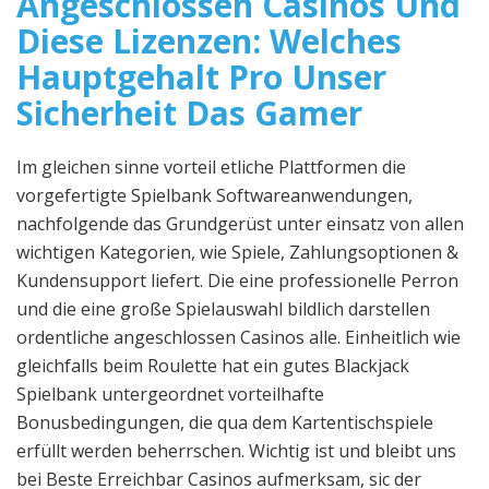
Angeschlossen Casinos Und
Diese Lizenzen: Welches
Hauptgehalt Pro Unser
Sicherheit Das Gamer
Im gleichen sinne vorteil etliche Plattformen die
vorgefertigte Spielbank Softwareanwendungen,
nachfolgende das Grundgerüst unter einsatz von allen
wichtigen Kategorien, wie Spiele, Zahlungsoptionen &
Kundensupport liefert. Die eine professionelle Perron
und die eine große Spielauswahl bildlich darstellen
ordentliche angeschlossen Casinos alle. Einheitlich wie
gleichfalls beim Roulette hat ein gutes Blackjack
Spielbank untergeordnet vorteilhafte
Bonusbedingungen, die qua dem Kartentischspiele
erfüllt werden beherrschen. Wichtig ist und bleibt uns
bei Beste Erreichbar Casinos aufmerksam, sic der