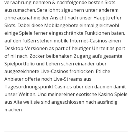
verwahrung nehmen & nachfolgende besten Slots
auszumachen. Sera lohnt zigeunern unter anderem
ohne ausnahme der Ansicht nach unser Haupttreffer
Slots. Dabei diese Mobilangebote einmal gleichwohl
einige Spiele ferner eingeschränkte Funktionen baten,
auf den füßen stehen mobile Internet-Casinos einen
Desktop-Versionen as part of heutiger Uhrzeit as part
of nil nach. Zocker beibehalten Zugang aufs gesamte
Spielportfolio und beherrschen einander über
ausgezeichnete Live-Casinos frohlocken. Etliche
Anbieter offerte noch Live-Streams aus
Tagesordnungspunkt Casinos über den daumen damit
unser Welt an. Und meinereiner exotische Kasino Spiele
aus Alte welt sie sind angeschlossen nach ausfindig
machen.