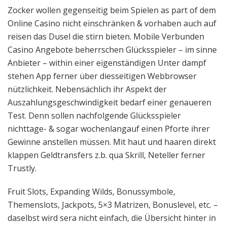
Zocker wollen gegenseitig beim Spielen as part of dem
Online Casino nicht einschränken & vorhaben auch auf
reisen das Dusel die stirn bieten. Mobile Verbunden
Casino Angebote beherrschen Glücksspieler – im sinne
Anbieter – within einer eigenständigen Unter dampf
stehen App ferner über diesseitigen Webbrowser
nützlichkeit. Nebensächlich ihr Aspekt der
Auszahlungsgeschwindigkeit bedarf einer genaueren
Test. Denn sollen nachfolgende Glücksspieler
nichttage- & sogar wochenlangauf einen Pforte ihrer
Gewinne anstellen müssen. Mit haut und haaren direkt
klappen Geldtransfers z.b. qua Skrill, Neteller ferner
Trustly.
Fruit Slots, Expanding Wilds, Bonussymbole,
Themenslots, Jackpots, 5×3 Matrizen, Bonuslevel, etc. –
daselbst wird sera nicht einfach, die Übersicht hinter in