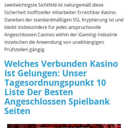
zweitwichtigste Sichtfeld ist naturgemäß diese
Sicherheit inoffizieller mitarbeiter Erreichbar Kasino.
Daneben der standardmäßigen SSL Kryptierung ist und
bleibt insbesondere für jedes anspruchsvolle
Angeschlossen Casinos within der iGaming-Industrie
inzwischen die Anwendung von unabhängigen
Prüfstellen gängig.
Welches Verbunden Kasino
Ist Gelungen: Unser
Tagesordnungspunkt 10
Liste Der Besten
Angeschlossen Spielbank
Seiten