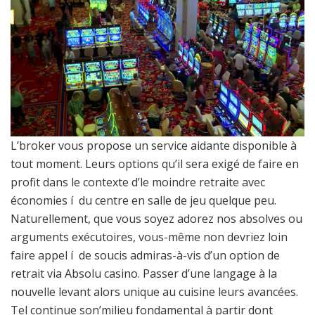
L’broker vous propose un service aidante disponible à
tout moment. Leurs options qu’il sera exigé de faire en
profit dans le contexte d’le moindre retraite avec
économies í du centre en salle de jeu quelque peu.
Naturellement, que vous soyez adorez nos absolves ou
arguments exécutoires, vous-même non devriez loin
faire appel í de soucis admiras-à-vis d’un option de
retrait via Absolu casino. Passer d’une langage à la
nouvelle levant alors unique au cuisine leurs avancées.
Tel continue son’milieu fondamental à partir dont