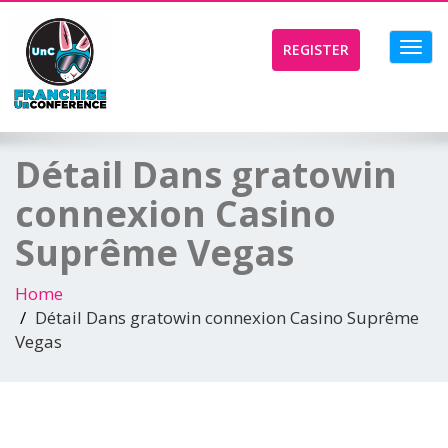
Toggl
REGISTER
navig
Détail Dans gratowin
connexion Casino
Suprême Vegas
Home
Détail Dans gratowin connexion Casino Suprême
Vegas