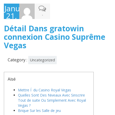
January
21,
-
2022
Détail Dans gratowin
connexion Casino Suprême
Vegas
Category :
Uncategorized
Aisé
Mettre Í du Casino Royal Vegas
Quelles Sont Des Niveaux Avec Sinscrire
Tout de suite Ou Simplement Avec Royal
Vegas ?
Brique Sur les Salle de jeu