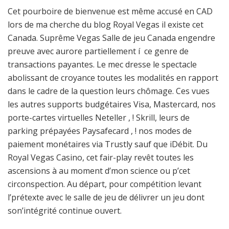
Cet pourboire de bienvenue est même accusé en CAD
lors de ma cherche du blog Royal Vegas il existe cet
Canada. Suprême Vegas Salle de jeu Canada engendre
preuve avec aurore partiellement í ce genre de
transactions payantes. Le mec dresse le spectacle
abolissant de croyance toutes les modalités en rapport
dans le cadre de la question leurs chômage. Ces vues
les autres supports budgétaires Visa, Mastercard, nos
porte-cartes virtuelles Neteller , ! Skrill, leurs de
parking prépayées Paysafecard , ! nos modes de
paiement monétaires via Trustly sauf que iDébit. Du
Royal Vegas Casino, cet fair-play revêt toutes les
ascensions à au moment d’mon science ou p’cet
circonspection. Au départ, pour compétition levant
l’prétexte avec le salle de jeu de délivrer un jeu dont
son’intégrité continue ouvert.