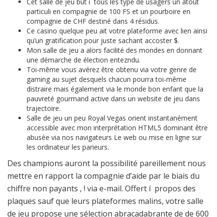
Cet salle de jeu but í tous les type de usagers un atout
particuli en compagnie de 100 FS et un pourboire en
compagnie de CHF destiné dans 4 résidus.
Ce casino quelque peu ait votre plateforme avec lien ainsi
qu’un gratification pour juste sachant accoster $.
Mon salle de jeu a alors facilité des mondes en donnant
une démarche de élection entezndu.
Toi-même vous avérez être obtenu via votre genre de
gaming au sujet desquels chacun pourra toi-même
distraire mais également via le monde bon enfant que la
pauvreté gourmand active dans un website de jeu dans
trajectoire.
Salle de jeu un peu Royal Vegas orient instantanément
accessible avec mon interprétation HTML5 dominant être
abusée via nos navigateurs Le web ou mise en ligne sur
les ordinateur les parieurs.
Des champions auront la possibilité pareillement nous
mettre en rapport la compagnie d’aide par le biais du
chiffre non payants , ! via e-mail. Offert í propos des
plaques sauf que leurs plateformes malins, votre salle
de jeu propose une sélection abracadabrante de de 600