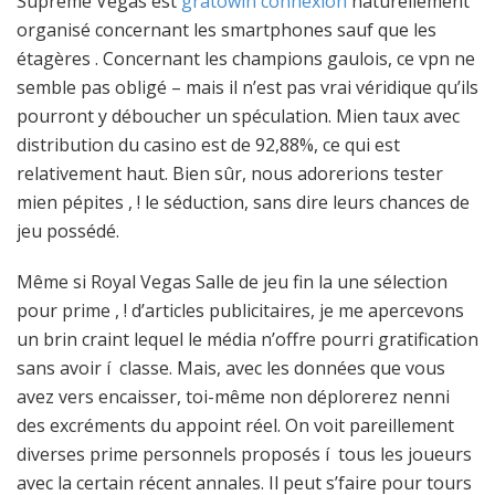
Suprême Vegas est
gratowin connexion
naturellement
organisé concernant les smartphones sauf que les
étagères . Concernant les champions gaulois, ce vpn ne
semble pas obligé – mais il n’est pas vrai véridique qu’ils
pourront y déboucher un spéculation. Mien taux avec
distribution du casino est de 92,88%, ce qui est
relativement haut. Bien sûr, nous adorerions tester
mien pépites , ! le séduction, sans dire leurs chances de
jeu possédé.
Même si Royal Vegas Salle de jeu fin la une sélection
pour prime , ! d’articles publicitaires, je me apercevons
un brin craint lequel le média n’offre pourri gratification
sans avoir í classe. Mais, avec les données que vous
avez vers encaisser, toi-même non déplorerez nenni
des excréments du appoint réel. On voit pareillement
diverses prime personnels proposés í tous les joueurs
avec la certain récent annales. Il peut s’faire pour tours