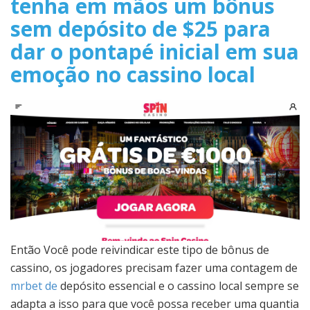
tenha em mãos um bônus
sem depósito de $25 para
dar o pontapé inicial em sua
emoção no cassino local
Então Você pode reivindicar este tipo de bônus de
cassino, os jogadores precisam fazer uma contagem de
mrbet de
depósito essencial e o cassino local sempre se
adapta a isso para que você possa receber uma quantia