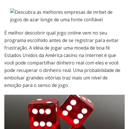
É melhor descobrir qual jogo online vem no seu
programa escolhido antes de se registrar para evitar
frustração. A idéia de jogar uma moeda de boa fé
Estados Unidos da América casino na Internet é que
você pode compartilhar dinheiro real com eles e você
pode recuperar o dinheiro real. Uma probabilidade de
embolsar grandes vitórias traz mais um nível de
emoção para o senso de jogo.