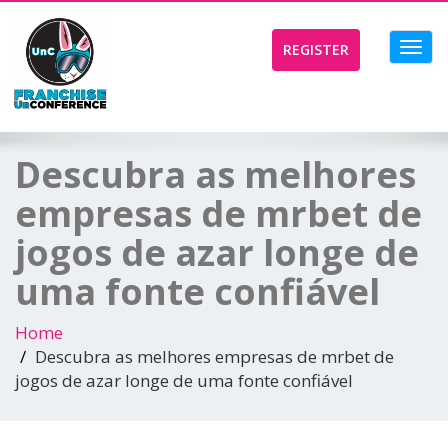
Toggl
REGISTER
navig
Descubra as melhores
empresas de mrbet de
jogos de azar longe de
uma fonte confiável
Home
Descubra as melhores empresas de mrbet de
jogos de azar longe de uma fonte confiável