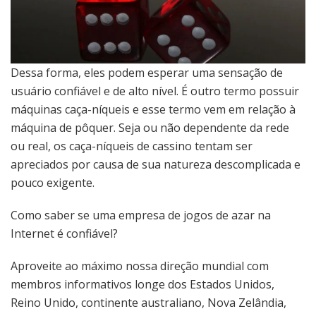
Dessa forma, eles podem esperar uma sensação de
usuário confiável e de alto nível. É outro termo possuir
máquinas caça-níqueis e esse termo vem em relação à
máquina de pôquer. Seja ou não dependente da rede
ou real, os caça-níqueis de cassino tentam ser
apreciados por causa de sua natureza descomplicada e
pouco exigente.
Como saber se uma empresa de jogos de azar na
Internet é confiável?
Aproveite ao máximo nossa direção mundial com
membros informativos longe dos Estados Unidos,
Reino Unido, continente australiano, Nova Zelândia,