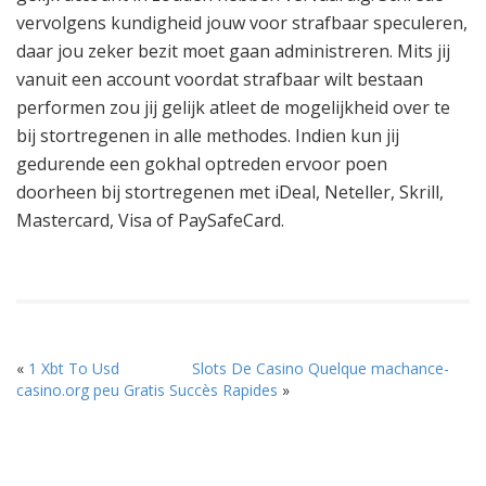
vervolgens kundigheid jouw voor strafbaar speculeren,
daar jou zeker bezit moet gaan administreren. Mits jij
vanuit een account voordat strafbaar wilt bestaan
performen zou jij gelijk atleet de mogelijkheid over te
bij stortregenen in alle methodes. Indien kun jij
gedurende een gokhal optreden ervoor poen
doorheen bij stortregenen met iDeal, Neteller, Skrill,
Mastercard, Visa of PaySafeCard.
«
1 Xbt To Usd
Slots De Casino Quelque machance-
casino.org peu Gratis Succès Rapides
»