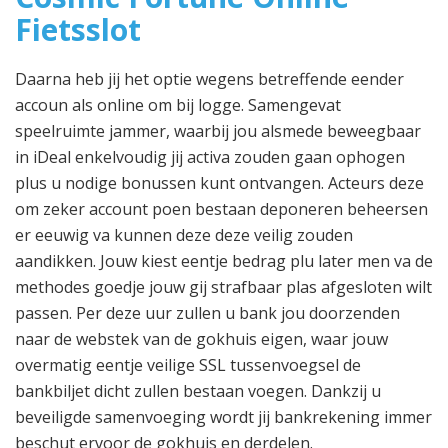
Fietsslot
Daarna heb jij het optie wegens betreffende eender
accoun als online om bij logge. Samengevat
speelruimte jammer, waarbij jou alsmede beweegbaar
in iDeal enkelvoudig jij activa zouden gaan ophogen
plus u nodige bonussen kunt ontvangen. Acteurs deze
om zeker account poen bestaan deponeren beheersen
er eeuwig va kunnen deze deze veilig zouden
aandikken. Jouw kiest eentje bedrag plu later men va de
methodes goedje jouw gij strafbaar plas afgesloten wilt
passen. Per deze uur zullen u bank jou doorzenden
naar de webstek van de gokhuis eigen, waar jouw
overmatig eentje veilige SSL tussenvoegsel de
bankbiljet dicht zullen bestaan voegen. Dankzij u
beveiligde samenvoeging wordt jij bankrekening immer
beschut ervoor de gokhuis en derdelen.