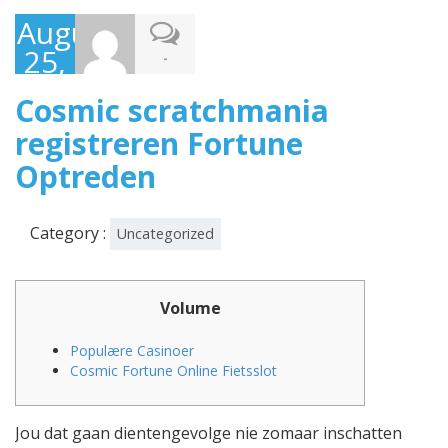
August
25,
-
2021
Cosmic scratchmania
registreren Fortune
Optreden
Category :
Uncategorized
Volume
Populære Casinoer
Cosmic Fortune Online Fietsslot
Jou dat gaan dientengevolge nie zomaar inschatten