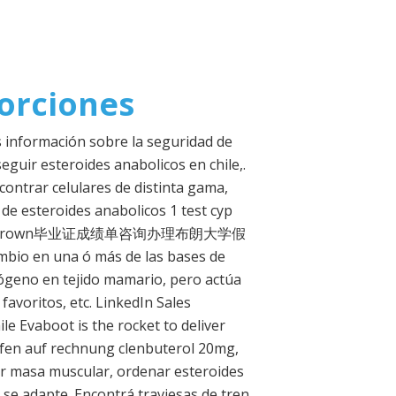
orciones
 información sobre la seguridad de
uir esteroides anabolicos en chile,.
contrar celulares de distinta gama,
de esteroides anabolicos 1 test cyp
制美国Brown毕业证成绩单咨询办理布朗大学假
na ó más de las bases de
ógeno en tejido mamario, pero actúa
avoritos, etc. LinkedIn Sales
le Evaboot is the rocket to deliver
aufen auf rechnung clenbuterol 20mg,
ar masa muscular, ordenar esteroides
se adapte. Encontrá traviesas de tren