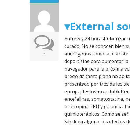
▾External s
Entre 8 y 24 horasPulverizar 
curado. No se conocen bien sus
-
andrógenos como la testoster
deportistas para aumentar la
navegador para la próxima vez
precio de tarifa plana no apli
presentado por tres de los si
europa, testosteron tabletten 
encefalinas, somatostatina, n
tirotropina TRH y galanina. I
quimioterápicos. Como se seña
Sin duda alguna, los efectos d