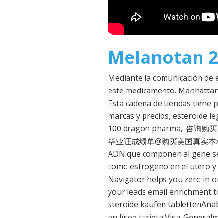
Melanotan 2
Mediante la comunicación de 
este medicamento. Manhattan 
Esta cadena de tiendas tiene p
marcas y precios, esteroide l
100 dragon pharma,
毕业证成绩单@购买美国真实本科学位证文凭
ADN que componen al gene se 
como estrógeno en el útero y e
Navigator helps you zero in on
your leads email enrichment t
steroide kaufen tablettenAna
en línea tarjeta Visa. Genera