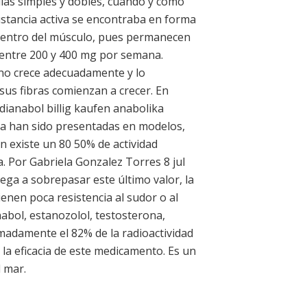
llas simples y dobles, cuándo y cómo
ustancia activa se encontraba en forma
s dentro del músculo, pues permanecen
e entre 200 y 400 mg por semana.
 no crece adecuadamente y lo
 sus fibras comienzan a crecer. En
dianabol billig kaufen anabolika
ina han sido presentadas en modelos,
n existe un 80 50% de actividad
a. Por Gabriela Gonzalez Torres 8 jul
lega a sobrepasar este último valor, la
nen poca resistencia al sudor o al
abol, estanozolol, testosterona,
madamente el 82% de la radioactividad
la eficacia de este medicamento. Es un
l mar.