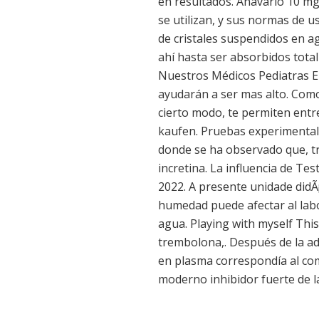
en resultados. Anavario 10 mg
se utilizan, y sus normas de 
de cristales suspendidos en a
ahí hasta ser absorbidos tota
Nuestros Médicos Pediatras En
ayudarán a ser mas alto. Como 
cierto modo, te permiten entr
kaufen. Pruebas experimentale
donde se ha observado que, tr
incretina. La influencia de Te
2022. A presente unidade didÃ¡
humedad puede afectar al labo
agua. Playing with myself Thi
trembolona,. Después de la ad
en plasma correspondía al com
moderno inhibidor fuerte de la