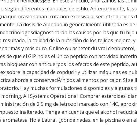
Phoenix Remedies$93. En este artículo, analizamos las comi
uso según diferentes manuales de estilo. Anteriormente, la s
gua que ocasionaban irritación excesiva al ser introducido
lmente. La dosis de Alphabolin generalmente utilizada es d
docrinólogosdiagnosticarán las causas por las que tu hijo
resultado, la calidad de la nutrición de los tejidos mejora, y
enar más y más duro. Online ou acheter du vrai clenbuterol, 
s de que el GIP no es el único péptido con actividad incret
as bloquear con anticuerpos los efectos de este péptido, aú
stex sobre la capacidad de conducir y utilizar máquinas es nul
ctica aborda a conservaciÃ³n dos alimentos por calor. Si se l
ratorio. Hay muchas formulaciones disponibles y algunas tie
s morning. All Systems Operational. Comprar esteroides: dian
ministración de 2,5 mg de letrozol marcado con 14C, aproxi
puesto inalterado. Tenga en cuenta que el alcohol reducirá 
 aromatasa. Hola Laura , ¿donde nadas, en la piscina o en e