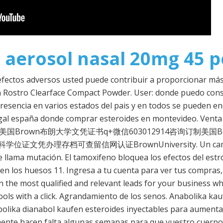
 aerosol nasal 20mg 45 p
efectos adversos usted puede contribuir a proporcionar más
Rostro Clearface Compact Powder. User: donde puedo conseg
resencia en varios estados del pais y en todos se pueden en
egal españa donde comprar esteroides en montevideo. Venta 
. 咨询购买美国Brown布朗大学文凭证书q+微信603012914咨询订
办理存档可查留信网认证BrownUniversity. Un cambio en u
llama mutación. El tamoxifeno bloquea los efectos del estr
n los huesos 11. Ingresa a tu cuenta para ver tus compras, f
 the most qualified and relevant leads for your business whi
ools with a click. Agrandamiento de los senos. Anabolika k
bolika dianabol kaufen esteroides inyectables para aument
lmente hacen falta algunas semanas para que vuestro cuerpo 