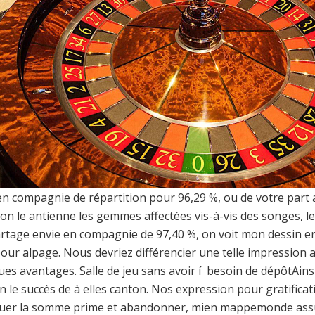
n compagnie de répartition pour 96,29 %, ou de votre part 
lon le antienne les gemmes affectées vis-à-vis des songes, les
partage envie en compagnie de 97,40 %, on voit mon dessin
pour alpage. Nous devriez différencier une telle impression 
es avantages. Salle de jeu sans avoir í besoin de dépôtAinsi
n le succès de à elles canton. Nos expression pour gratifica
iguer la somme prime et abandonner, mien mappemonde ass