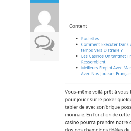
Content
Roulettes
Comment Exécuter Dans u
temps Vers Distraire ?
-
Les Casinos Un tantinet F
Ressemblent
Meilleurs Emploi Avec Mars
Avec Nos Joueurs Françai
Vous-même voilà prêt à vous l
pour jouer sur le poker quel
tabler de avec son’brique pos
monnaie.
En fonction de cette
casino pourra prendre notre dé
clos nos champions fidèles de