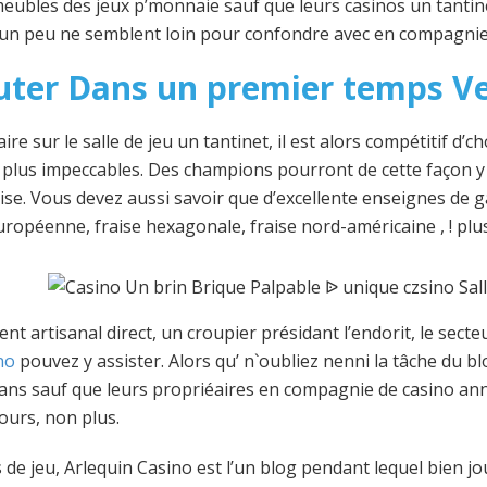
eubles des jeux p’monnaie sauf que leurs casinos un tantin
eu un peu ne semblent loin pour confondre avec en compagnie
er Dans un premier temps Ver
re sur le salle de jeu un tantinet, il est alors compétitif d’ch
s plus impeccables. Des champions pourront de cette façon 
ise. Vous devez aussi savoir que d’excellente enseignes de g
européenne, fraise hexagonale, fraise nord-américaine , ! plu
t artisanal direct, un croupier présidant l’endorit, le secteu
no
pouvez y assister. Alors qu’ n`oubliez nenni la tâche du b
sans sauf que leurs propriéaires en compagnie de casino ann
ours, non plus.
s de jeu, Arlequin Casino est l’un blog pendant lequel bien j