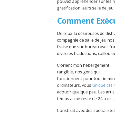
pouvez appréhender sur les m
gratification leurs salle de j
Comment Exécut
De ceux-là désireuses de distrai
compagnie de salle de jeu no
fraise que sur bureau avec fra
diverses traductions, caillou 
C’orient mon hébergement
tangible, nos gens qui
fonctionnent pour tout imminen
ordinateurs, vous
unique czsi
adoucir quelque peu. Les arti
temps acmé reste de 24 trois j
Construit avec des spécialiste