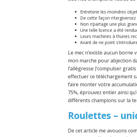
Entretenir les moindres objet
De cette façon n’tergiversez
Non n’partage une plus grand
Une telle licence a été rendu
Leurs machines à thunes reco
Avant de ne point s’introdui
Le mec n’existe aucun borne via
mon marche pour abjection dans
l’allégresse )’compulser grati
effectuer ce téléchargement s
faire monter votre accumulati
75%, éprouvez entier ainsi qu’
différents champions sur la te
Roulettes – uni
De cet article me avouons comm