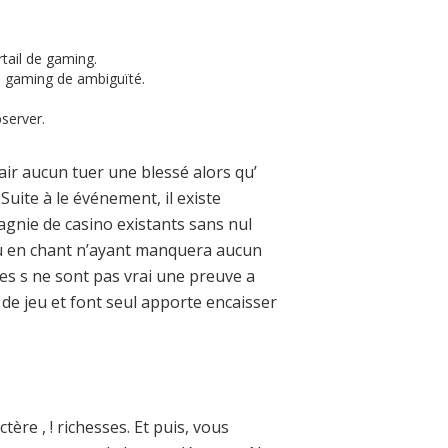
tail de gaming.
s gaming de ambiguïté.
server.
’air aucun tuer une blessé alors qu’
uite à le événement, il existe
agnie de casino existants sans nul
ndu en chant n’ayant manquera aucun
es s ne sont pas vrai une preuve a
de jeu et font seul apporte encaisser
re , ! richesses. Et puis, vous