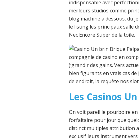
indispensable avec perfectionn
meilleurs studios comme prin
blog machine a dessous, du jeu
le listing les principaux sall
Nec Encore Super de la toile.
compagnie de casino en compagn
)’grandir des gains. Vers actue
bien figurants en vrais cas de
de endroit, la requête nos slo
Les Casinos Un
On voit pareil le pourboire 
forfaitaire pour jour que que
distinct multiples attribution 
exclusif leurs instrument vers